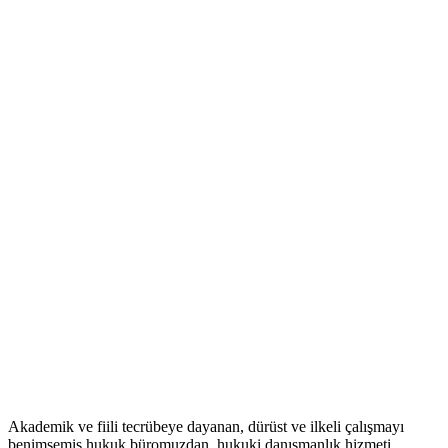
Akademik ve fiili tecrübeye dayanan, dürüst ve ilkeli çalışmayı
benimsemiş hukuk büromuzdan, hukuki danışmanlık hizmeti