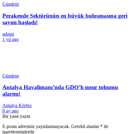
Gündem
Perakende Sektörünün en büyük buluşmasına geri
sayım başladı!
admin
1 yıl ago
Gündem
Antalya Havalimanı’nda GDO’lı mısır tohumu
alarmı!
Antalya Körfez
8 ay ago
Bir yanıt yazın
E-posta adresiniz yayınlanmayacak.
Gerekli alanlar
*
ile
işaretlenmişlerdir