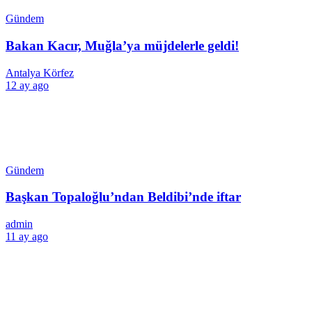
Gündem
Bakan Kacır, Muğla’ya müjdelerle geldi!
Antalya Körfez
12 ay ago
Gündem
Başkan Topaloğlu’ndan Beldibi’nde iftar
admin
11 ay ago