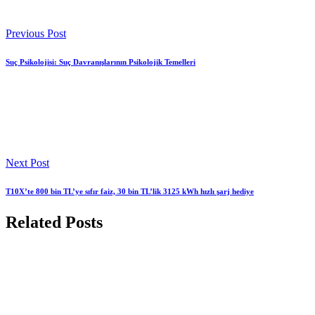
Previous Post
Suç Psikolojisi: Suç Davranışlarının Psikolojik Temelleri
Next Post
T10X’te 800 bin TL’ye sıfır faiz, 30 bin TL’lik 3125 kWh hızlı şarj hediye
Related Posts