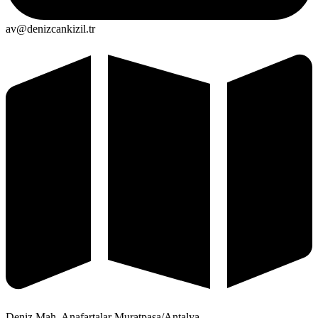
av@denizcankizil.tr
Deniz Mah. Anafartalar Muratpaşa/Antalya