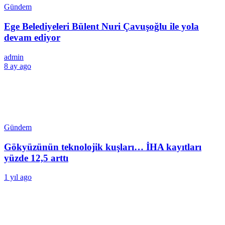
Gündem
Ege Belediyeleri Bülent Nuri Çavuşoğlu ile yola
devam ediyor
admin
8 ay ago
Gündem
Gökyüzünün teknolojik kuşları… İHA kayıtları
yüzde 12,5 arttı
1 yıl ago