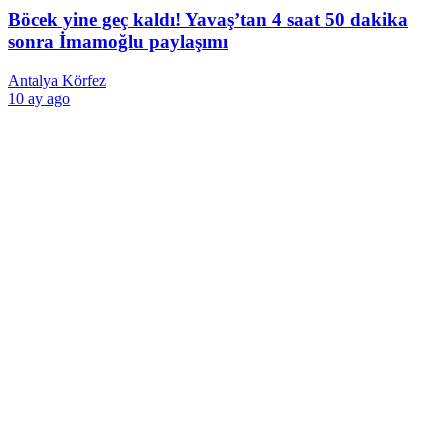
Böcek yine geç kaldı! Yavaş’tan 4 saat 50 dakika
sonra İmamoğlu paylaşımı
Antalya Körfez
10 ay ago