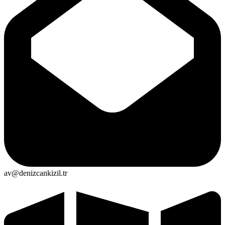
av@denizcankizil.tr