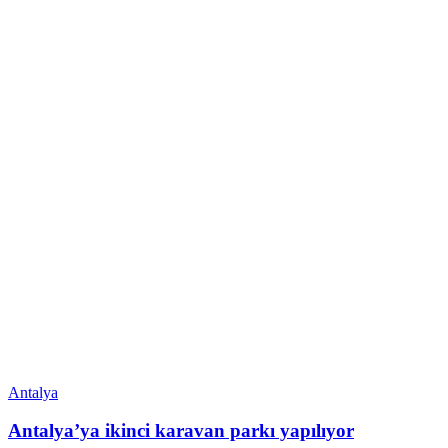
Antalya
Antalya’ya ikinci karavan parkı yapılıyor