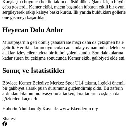
Karşılaşma boyunca her iki takım da üstünlük sağlamak için büyük
çaba gösterdi. Kemer ekibi, maçın başından itibaren etkili bir oyun
sergileyerek rakip kaleye baskı kurdu. İlk yarıda buldukları gollerle
öne geçmeyi başardılar.
Heyecan Dolu Anlar
Muratpaşa’nın geri dönüş çabaları ise maçı daha da çekişmeli hale
getirdi. Her iki takımın oyuncuları arasında yaşanan mücadeleler ve
ataklar, izleyicilere adeta bir futbol şöleni sundu. Son dakikalarına
kadar süren bu çekişme sonucunda Kemer ekibi galibiyeti elde etti.
Sonuç ve İstatistikler
Böylece Kemer Belediye Merkez Spor U14 takımı, ligdeki önemli
bir galibiyet alarak puan durumunu güçlendirmiş oldu. Bu zaferin
ardından takımın motivasyonu artarken, taraftarların coşkusu da
gözlerden kaçmadı.
Haberin Alıntılandığı Kaynak: www.iskenderun.org
Shares: