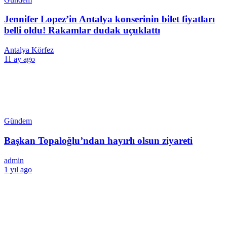
Jennifer Lopez’in Antalya konserinin bilet fiyatları
belli oldu! Rakamlar dudak uçuklattı
Antalya Körfez
11 ay ago
Gündem
Başkan Topaloğlu’ndan hayırlı olsun ziyareti
admin
1 yıl ago