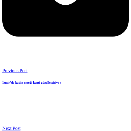
Previous Post
İzmir’de kadın emeği kenti güzelleştiriyor
Next Post