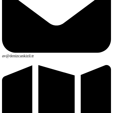
av@denizcankizil.tr