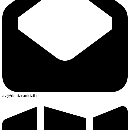
av@denizcankizil.tr