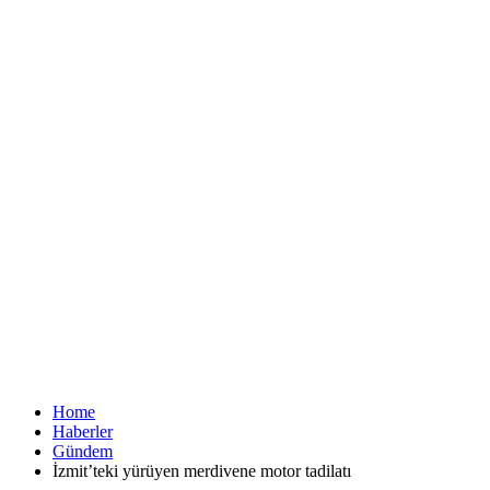
Home
Haberler
Gündem
İzmit’teki yürüyen merdivene motor tadilatı