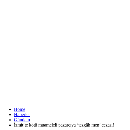
Home
Haberler
Gündem
İzmit’te kötü muameleli pazarcıya ‘tezgâh men’ cezası!