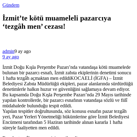
Gündem
İzmit’te kötü muameleli pazarcıya
‘tezgâh men’ cezası!
admin
9 ay ago
9 ay ago
İzmit Doğu Kışla Perşembe Pazarı’nda vatandaşa kötü muamelede
bulunan bir pazarcı esnafı, İzmit zabıta ekiplerinin denetimi sonucu
1 hafta tezgâh açmaktan men edildiKOCAELİ (İGFA) – İzmit
Belediyesi Zabıta Müdürlüğü ekipleri, pazar alanlarında sürdürdüğü
denetimlerle halkın huzur ve güvenliğini sağlamaya devam ediyor.
Bu kapsamda Doğu Kışla Perşembe Pazarı’nda 29 Mayıs tarihinde
yapılan kontrollerde, bir pazarcı esnafının vatandaşa sözlü ve fiilî
müdahalede bulunduğu tespit edildi.
Yapılan tespitler doğrultusunda, söz konusu esnafın pazar tezgâh
yeri, Pazar Yerleri Yönetmeliği hükümlerine göre İzmit Belediyesi
Encümeni tarafından 5 Haziran tarihinde alınan kararla 1 hafta
süreyle faaliyetten men edildi.