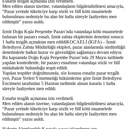
Esnafın tezgâh açmasına izin verilmedi.
Men edilen alanın üzerine, vatandaşların bilgilendirilmesi amacıyla,
“Pazar yerinde tüketiciye karşı sözlü ve fiilî kötü muamelede
bulunulması nedeniyle bu alan bir hafta süreyle faaliyetten men
edilmiştir” yazısı asıldı.
​İzmit Doğu Kışla Perşembe Pazarı’nda vatandaşa kötü muamelede
bulunan bir pazarcı esnafı, İzmit zabıta ekiplerinin denetimi sonucu
1 hafta tezgâh açmaktan men edildiKOCAELİ (İGFA) – İzmit
Belediyesi Zabıta Müdürlüğü ekipleri, pazar alanlarında sürdürdüğü
denetimlerle halkın huzur ve güvenliğini sağlamaya devam ediyor.
Bu kapsamda Doğu Kışla Perşembe Pazarı’nda 29 Mayıs tarihinde
yapılan kontrollerde, bir pazarcı esnafının vatandaşa sözlü ve fiilî
müdahalede bulunduğu tespit edildi.
Yapılan tespitler doğrultusunda, söz konusu esnafın pazar tezgâh
yeri, Pazar Yerleri Yönetmeliği hükümlerine göre İzmit Belediyesi
Encümeni tarafından 5 Haziran tarihinde alınan kararla 1 hafta
süreyle faaliyetten men edildi.
Esnafın tezgâh açmasına izin verilmedi.
Men edilen alanın üzerine, vatandaşların bilgilendirilmesi amacıyla,
“Pazar yerinde tüketiciye karşı sözlü ve fiilî kötü muamelede
bulunulması nedeniyle bu alan bir hafta süreyle faaliyetten men
edilmiştir” yazısı asıldı.
​Haberin Alıntılandığı Kaynak: www.iskenderun.org