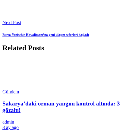
Next Post
Bursa Yenişehir Havalimanı’na yeni ulaşım seferleri başladı
Related Posts
Gündem
Sakarya’daki orman yangını kontrol altında: 3
gözaltı!
admin
8 ay ago