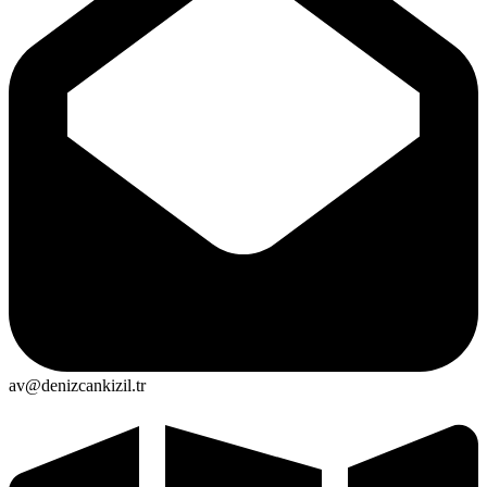
av@denizcankizil.tr