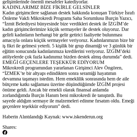
gelişimlerinde önemli mesafeler katediyorlar.
KADINLARIMIZ BİZE FİKİRLE GELSİNLER
Kadın girişimcilere sağlanan destek hakkında konuşan Türkiye İsrafı
Önleme Vakfı Mikrokredi Programı Saha Sorumlusu Burçin Yazıcı,
“İzmit Belediyesi bünyesinde bize verdikleri destek ile İZGİM’de
kadın girişimcilerimize küçük sermayeler ile destek oluyoruz. Dar
gelirli kadınların herhangi bir gelir getirici faaliyette bulunması
amacıyla onlara küçük sermayeler veriyoruz. Kadınlarımızın bize bir
iş fikri ile gelmesi yeterli. 5 kişilik bir grup dinamiği ve 3 günlük bir
eğitim sonucunda kadınlarımıza kredilerini veriyoruz. İZGİM’deki
atölyelerde çok fazla kadınımız bizden destek almış durumda” dedi.
EMEĞİ GEÇENLERE TEŞEKKÜR EDİYORUM
Mikrokredi programından yararlanan Girişimci Alev Öngören,
“İZMEK’te bir altyapı edindikten sonra seramiği hayatımın
devamına taşımayı istedim. Hem emeklilik sonrasında hem de aile
bütçeme katkı sağlaması üzerine düşündüğümde İZGİM projesi
önüme geldi. Ancak bir emekli olarak finansal anlamda
zorlandığımda Burçin Hanım beni mikrokredi ile tanıştırdı. Bu
sayede aldığım sermaye ile malzemeleri edinme fırsatım oldu. Emeği
geçenlere teşekkür ediyorum” dedi.
​Haberin Alıntılandığı Kaynak: www.iskenderun.org
Shares: