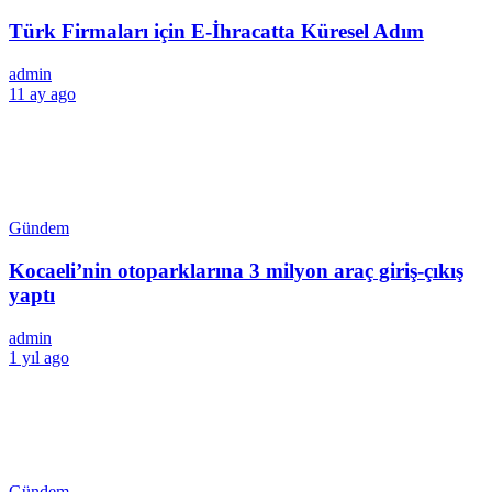
Türk Firmaları için E-İhracatta Küresel Adım
admin
11 ay ago
Gündem
Kocaeli’nin otoparklarına 3 milyon araç giriş-çıkış
yaptı
admin
1 yıl ago
Gündem