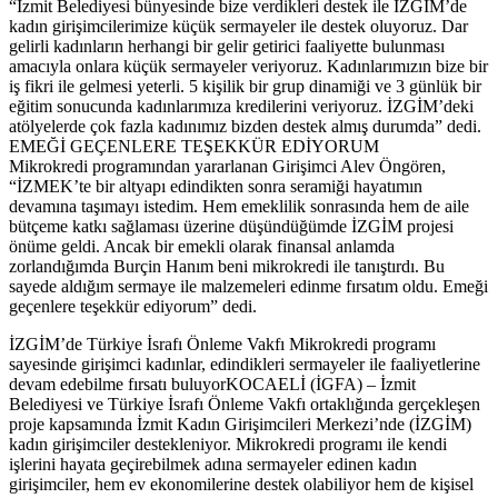
“İzmit Belediyesi bünyesinde bize verdikleri destek ile İZGİM’de
kadın girişimcilerimize küçük sermayeler ile destek oluyoruz. Dar
gelirli kadınların herhangi bir gelir getirici faaliyette bulunması
amacıyla onlara küçük sermayeler veriyoruz. Kadınlarımızın bize bir
iş fikri ile gelmesi yeterli. 5 kişilik bir grup dinamiği ve 3 günlük bir
eğitim sonucunda kadınlarımıza kredilerini veriyoruz. İZGİM’deki
atölyelerde çok fazla kadınımız bizden destek almış durumda” dedi.
EMEĞİ GEÇENLERE TEŞEKKÜR EDİYORUM
Mikrokredi programından yararlanan Girişimci Alev Öngören,
“İZMEK’te bir altyapı edindikten sonra seramiği hayatımın
devamına taşımayı istedim. Hem emeklilik sonrasında hem de aile
bütçeme katkı sağlaması üzerine düşündüğümde İZGİM projesi
önüme geldi. Ancak bir emekli olarak finansal anlamda
zorlandığımda Burçin Hanım beni mikrokredi ile tanıştırdı. Bu
sayede aldığım sermaye ile malzemeleri edinme fırsatım oldu. Emeği
geçenlere teşekkür ediyorum” dedi.
​İZGİM’de Türkiye İsrafı Önleme Vakfı Mikrokredi programı
sayesinde girişimci kadınlar, edindikleri sermayeler ile faaliyetlerine
devam edebilme fırsatı buluyorKOCAELİ (İGFA) – İzmit
Belediyesi ve Türkiye İsrafı Önleme Vakfı ortaklığında gerçekleşen
proje kapsamında İzmit Kadın Girişimcileri Merkezi’nde (İZGİM)
kadın girişimciler destekleniyor. Mikrokredi programı ile kendi
işlerini hayata geçirebilmek adına sermayeler edinen kadın
girişimciler, hem ev ekonomilerine destek olabiliyor hem de kişisel