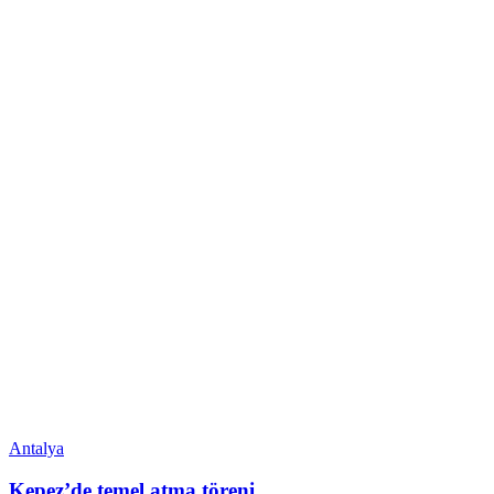
Antalya
Kepez’de temel atma töreni