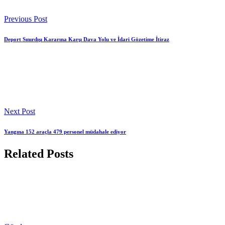
Previous Post
Deport Sınırdışı Kararına Karşı Dava Yolu ve İdari Gözetime İtiraz
Next Post
Yangına 152 araçla 479 personel müdahale ediyor
Related Posts