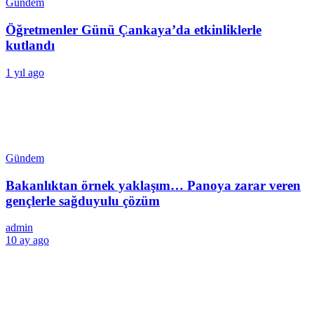
Gündem
Öğretmenler Günü Çankaya’da etkinliklerle
kutlandı
1 yıl ago
Gündem
Bakanlıktan örnek yaklaşım… Panoya zarar veren
gençlerle sağduyulu çözüm
admin
10 ay ago