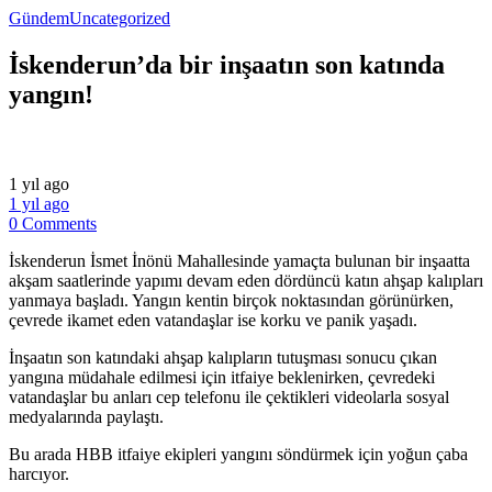
Gündem
Uncategorized
İskenderun’da bir inşaatın son katında
yangın!
1 yıl ago
1 yıl ago
0 Comments
İskenderun İsmet İnönü Mahallesinde yamaçta bulunan bir inşaatta
akşam saatlerinde yapımı devam eden dördüncü katın ahşap kalıpları
yanmaya başladı. Yangın kentin birçok noktasından görünürken,
çevrede ikamet eden vatandaşlar ise korku ve panik yaşadı.
İnşaatın son katındaki ahşap kalıpların tutuşması sonucu çıkan
yangına müdahale edilmesi için itfaiye beklenirken, çevredeki
vatandaşlar bu anları cep telefonu ile çektikleri videolarla sosyal
medyalarında paylaştı.
Bu arada HBB itfaiye ekipleri yangını söndürmek için yoğun çaba
harcıyor.