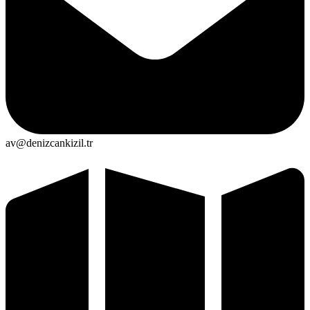
av@denizcankizil.tr