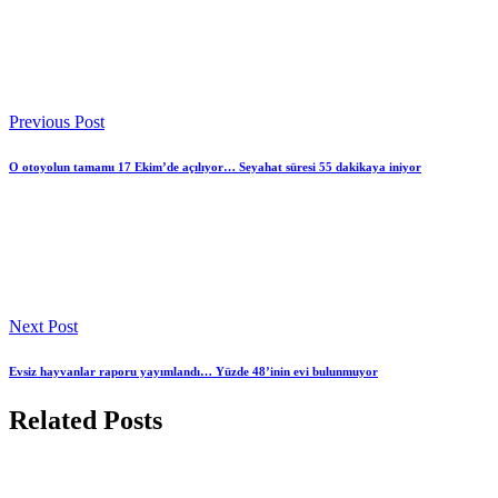
Previous Post
O otoyolun tamamı 17 Ekim’de açılıyor… Seyahat süresi 55 dakikaya iniyor
Next Post
Evsiz hayvanlar raporu yayımlandı… Yüzde 48’inin evi bulunmuyor
Related Posts