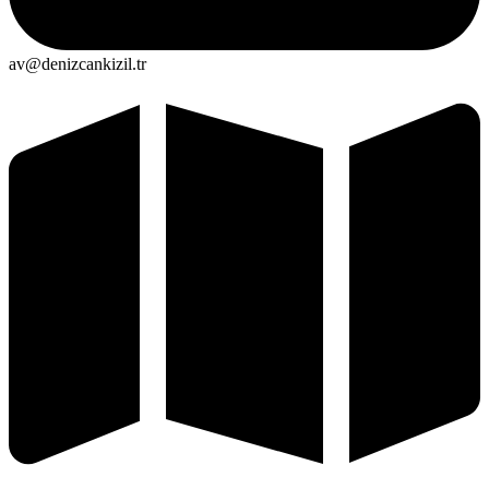
av@denizcankizil.tr