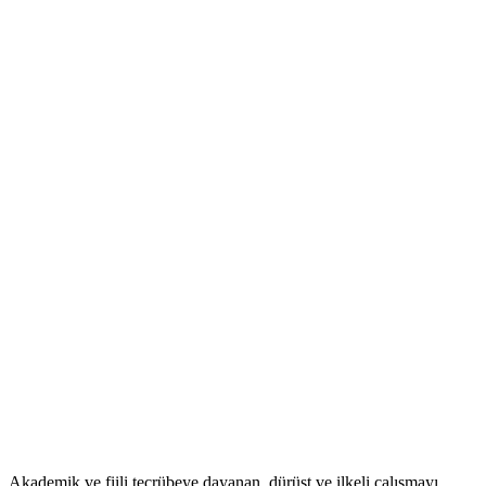
Akademik ve fiili tecrübeye dayanan, dürüst ve ilkeli çalışmayı