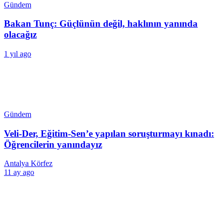
Gündem
Bakan Tunç: Güçlünün değil, haklının yanında
olacağız
1 yıl ago
Gündem
Veli-Der, Eğitim-Sen’e yapılan soruşturmayı kınadı:
Öğrencilerin yanındayız
Antalya Körfez
11 ay ago