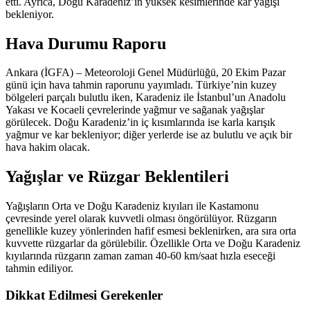
etti. Ayrıca, Doğu Karadeniz’in yüksek kesimlerinde kar yağışı
bekleniyor.
Hava Durumu Raporu
Ankara (İGFA) – Meteoroloji Genel Müdürlüğü, 20 Ekim Pazar
günü için hava tahmin raporunu yayımladı. Türkiye’nin kuzey
bölgeleri parçalı bulutlu iken, Karadeniz ile İstanbul’un Anadolu
Yakası ve Kocaeli çevrelerinde yağmur ve sağanak yağışlar
görülecek. Doğu Karadeniz’in iç kısımlarında ise karla karışık
yağmur ve kar bekleniyor; diğer yerlerde ise az bulutlu ve açık bir
hava hakim olacak.
Yağışlar ve Rüzgar Beklentileri
Yağışların Orta ve Doğu Karadeniz kıyıları ile Kastamonu
çevresinde yerel olarak kuvvetli olması öngörülüyor. Rüzgarın
genellikle kuzey yönlerinden hafif esmesi beklenirken, ara sıra orta
kuvvette rüzgarlar da görülebilir. Özellikle Orta ve Doğu Karadeniz
kıyılarında rüzgarın zaman zaman 40-60 km/saat hızla eseceği
tahmin ediliyor.
Dikkat Edilmesi Gerekenler