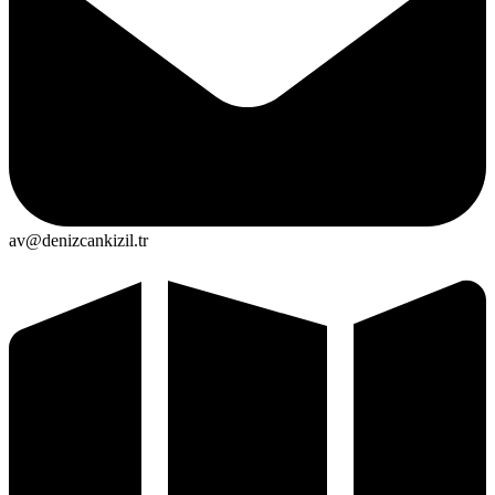
av@denizcankizil.tr