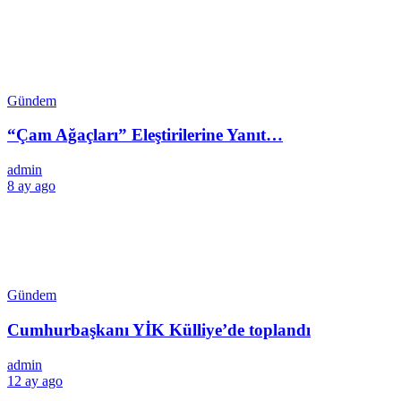
Gündem
“Çam Ağaçları” Eleştirilerine Yanıt…
admin
8 ay ago
Gündem
Cumhurbaşkanı YİK Külliye’de toplandı
admin
12 ay ago