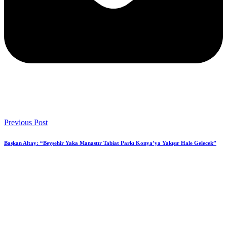
Previous Post
Başkan Altay: “Beyşehir Yaka Manastır Tabiat Parkı Konya’ya Yakışır Hale Gelecek”