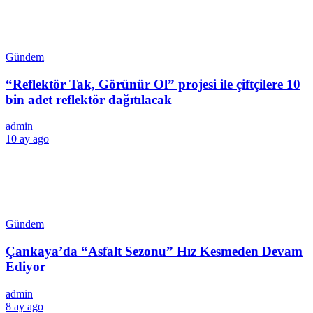
Gündem
“Reflektör Tak, Görünür Ol” projesi ile çiftçilere 10
bin adet reflektör dağıtılacak
admin
10 ay ago
Gündem
Çankaya’da “Asfalt Sezonu” Hız Kesmeden Devam
Ediyor
admin
8 ay ago