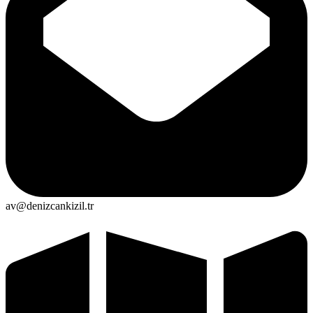
av@denizcankizil.tr