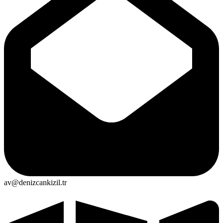
av@denizcankizil.tr