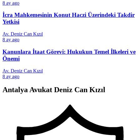
8 ay ago
İcra Mahkemesinin Konut Haczi Üzerindeki Takdir
Yetkisi
Av. Deniz Can Kızıl
8 ay ago
Kanunlara İtaat Görevi: Hukukun Temel İlkeleri ve
Önemi
Av. Deniz Can Kızıl
8 ay ago
Antalya Avukat Deniz Can Kızıl