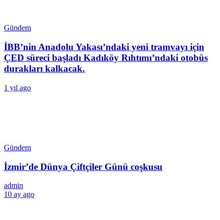
Gündem
İBB’nin Anadolu Yakası’ndaki yeni tramvayı için
ÇED süreci başladı Kadıköy Rıhtımı’ndaki otobüs
durakları kalkacak.
1 yıl ago
Gündem
İzmir’de Dünya Çiftçiler Günü coşkusu
admin
10 ay ago