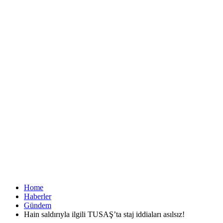
Home
Haberler
Gündem
Hain saldırıyla ilgili TUSAŞ’ta staj iddiaları asılsız!