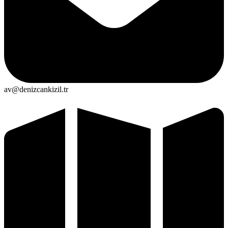
av@denizcankizil.tr