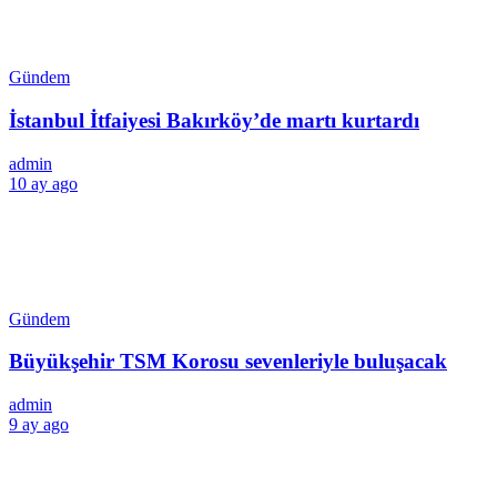
Gündem
İstanbul İtfaiyesi Bakırköy’de martı kurtardı
admin
10 ay ago
Gündem
Büyükşehir TSM Korosu sevenleriyle buluşacak
admin
9 ay ago