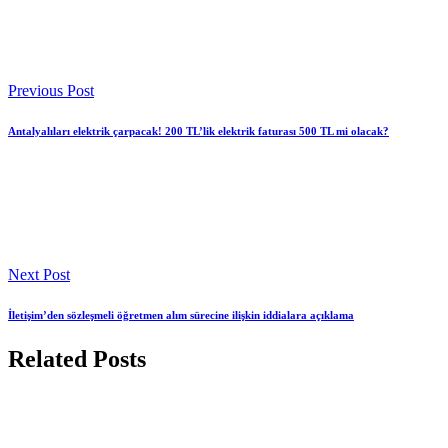
Previous Post
Antalyalıları elektrik çarpacak! 200 TL’lik elektrik faturası 500 TL mi olacak?
Next Post
İletişim’den sözleşmeli öğretmen alım sürecine ilişkin iddialara açıklama
Related Posts