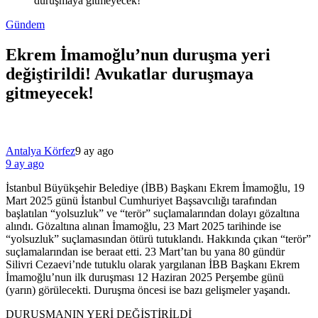
duruşmaya gitmeyecek!
Gündem
Ekrem İmamoğlu’nun duruşma yeri
değiştirildi! Avukatlar duruşmaya
gitmeyecek!
Antalya Körfez
9 ay ago
9 ay ago
İstanbul Büyükşehir Belediye (İBB) Başkanı Ekrem İmamoğlu, 19
Mart 2025 günü İstanbul Cumhuriyet Başsavcılığı tarafından
başlatılan “yolsuzluk” ve “terör” suçlamalarından dolayı gözaltına
alındı. Gözaltına alınan İmamoğlu, 23 Mart 2025 tarihinde ise
“yolsuzluk” suçlamasından ötürü tutuklandı. Hakkında çıkan “terör”
suçlamalarından ise beraat etti. 23 Mart’tan bu yana 80 gündür
Silivri Cezaevi’nde tutuklu olarak yargılanan İBB Başkanı Ekrem
İmamoğlu’nun ilk duruşması 12 Haziran 2025 Perşembe günü
(yarın) görülecekti. Duruşma öncesi ise bazı gelişmeler yaşandı.
DURUŞMANIN YERİ DEĞİŞTİRİLDİ