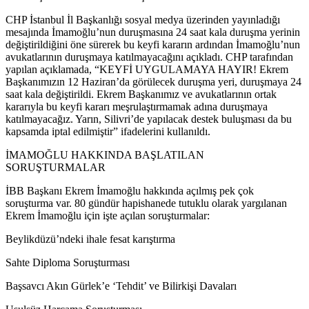
CHP İstanbul İl Başkanlığı sosyal medya üzerinden yayınladığı
mesajında İmamoğlu’nun duruşmasına 24 saat kala duruşma yerinin
değiştirildiğini öne sürerek bu keyfi kararın ardından İmamoğlu’nun
avukatlarının duruşmaya katılmayacağını açıkladı. CHP tarafından
yapılan açıklamada, “KEYFİ UYGULAMAYA HAYIR! Ekrem
Başkanımızın 12 Haziran’da görülecek duruşma yeri, duruşmaya 24
saat kala değiştirildi. Ekrem Başkanımız ve avukatlarının ortak
kararıyla bu keyfi kararı meşrulaştırmamak adına duruşmaya
katılmayacağız. Yarın, Silivri’de yapılacak destek buluşması da bu
kapsamda iptal edilmiştir” ifadelerini kullanıldı.
İMAMOĞLU HAKKINDA BAŞLATILAN
SORUŞTURMALAR
İBB Başkanı Ekrem İmamoğlu hakkında açılmış pek çok
soruşturma var. 80 gündür hapishanede tutuklu olarak yargılanan
Ekrem İmamoğlu için işte açılan soruşturmalar:
Beylikdüzü’ndeki ihale fesat karıştırma
Sahte Diploma Soruşturması
Başsavcı Akın Gürlek’e ‘Tehdit’ ve Bilirkişi Davaları