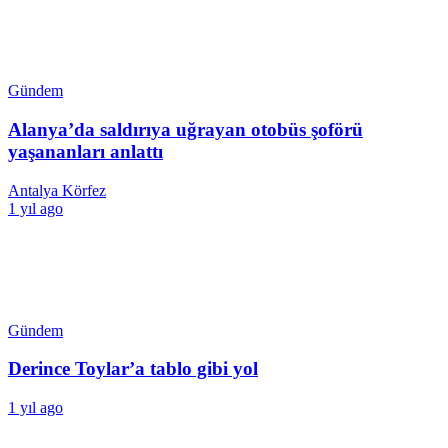
Gündem
Alanya’da saldırıya uğrayan otobüs şoförü
yaşananları anlattı
Antalya Körfez
1 yıl ago
Gündem
Derince Toylar’a tablo gibi yol
1 yıl ago