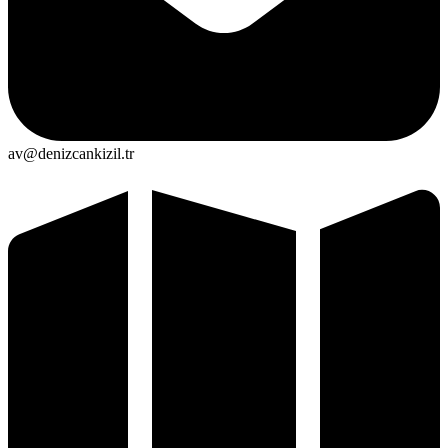
av@denizcankizil.tr