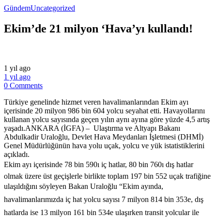
Gündem
Uncategorized
Ekim’de 21 milyon ‘Hava’yı kullandı!
1 yıl ago
1 yıl ago
0 Comments
Türkiye genelinde hizmet veren havalimanlarından Ekim ayı
içerisinde 20 milyon 986 bin 604 yolcu seyahat etti. Havayollarını
kullanan yolcu sayısında geçen yılın aynı ayına göre yüzde 4,5 artış
yaşadı.ANKARA (İGFA) – Ulaştırma ve Altyapı Bakanı
Abdulkadir Uraloğlu, Devlet Hava Meydanları İşletmesi (DHMİ)
Genel Müdürlüğünün hava yolu uçak, yolcu ve yük istatistiklerini
açıkladı.
Ekim ayı içerisinde 78 bin 590ı iç hatlar, 80 bin 760ı dış hatlar
olmak üzere üst geçişlerle birlikte toplam 197 bin 552 uçak trafiğine
ulaşıldığını söyleyen Bakan Uraloğlu “Ekim ayında,
havalimanlarımızda iç hat yolcu sayısı 7 milyon 814 bin 353e, dış
hatlarda ise 13 milyon 161 bin 534e ulaşırken transit yolcular ile