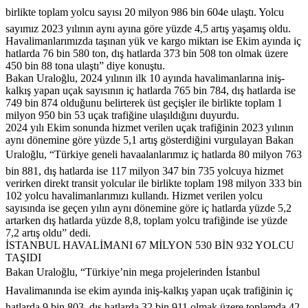
birlikte toplam yolcu sayısı 20 milyon 986 bin 604e ulaştı. Yolcu
sayımız 2023 yılının aynı ayına göre yüzde 4,5 artış yaşamış oldu.
Havalimanlarımızda taşınan yük ve kargo miktarı ise Ekim ayında iç
hatlarda 76 bin 580 ton, dış hatlarda 373 bin 508 ton olmak üzere
450 bin 88 tona ulaştı” diye konuştu.
Bakan Uraloğlu, 2024 yılının ilk 10 ayında havalimanlarına iniş-
kalkış yapan uçak sayısının iç hatlarda 765 bin 784, dış hatlarda ise
749 bin 874 olduğunu belirterek üst geçişler ile birlikte toplam 1
milyon 950 bin 53 uçak trafiğine ulaşıldığını duyurdu.
2024 yılı Ekim sonunda hizmet verilen uçak trafiğinin 2023 yılının
aynı dönemine göre yüzde 5,1 artış gösterdiğini vurgulayan Bakan
Uraloğlu, “Türkiye geneli havaalanlarımız iç hatlarda 80 milyon 763
bin 881, dış hatlarda ise 117 milyon 347 bin 735 yolcuya hizmet
verirken direkt transit yolcular ile birlikte toplam 198 milyon 333 bin
102 yolcu havalimanlarımızı kullandı. Hizmet verilen yolcu
sayısında ise geçen yılın aynı dönemine göre iç hatlarda yüzde 5,2
artarken dış hatlarda yüzde 8,8, toplam yolcu trafiğinde ise yüzde
7,2 artış oldu” dedi.
İSTANBUL HAVALİMANI 67 MİLYON 530 BİN 932 YOLCU
TAŞIDI
Bakan Uraloğlu, “Türkiye’nin mega projelerinden İstanbul
Havalimanında ise ekim ayında iniş-kalkış yapan uçak trafiğinin iç
hatlarda 9 bin 803, dış hatlarda 32 bin 911 olmak üzere toplamda 42