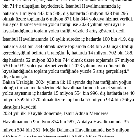
bin 714’e ulaştığını kaydederek, İstanbul Havalimanımızda iç
hatlarda 1 milyon 443 bin 548, dış hatlarda 5 milyon 428 bin 296
olmak üzere toplamda 6 milyon 871 bin 844 yolcuya hizmet verildi.
Bu ayda hizmet verilen yolcu trafiği ise 2023 yılının aynı ayı ile
kıyaslandığında toplam yolcu trafiği yüzde 3 artış gösterdi. dedi.
İstanbul Havalimanında 10 aylık sürede; iç hatlarda 100 bin 419, dış
hatlarda 333 bin 784 olmak üzere toplamda 434 bin 203 uçak trafiği
gerçekleştiğini belirten Uraloğlu, İç hatlarda 14 milyon 702 bin 188,
dış hatlarda 52 milyon 828 bin 744 olmak üzere toplamda 67 milyon
530 bin 932 yolcuya hizmet verildi. 2023 yılının aynı dönemi ile
kıyaslandığında toplam yolcu trafiğinde yüzde 5 artış gerçekleşti.”
diye konuştu.
Bakan Uraloğlu, 2024 yılının ilk 10 ayında dış hat trafiğinin yoğun
olduğu turizm merkezlerindeki havalimanlarında hizmet sunulan
yolcu sayısının iç hatlarda 15 milyon 554 bin 996, dış hatlarda ise 40
milyon 359 bin 270 olmak üzere toplamda 55 milyon 914 bin 266ya
ulaştığını kaydetti.
2024 yılı ilk 10 aylık dönemde, İzmir Adnan Menderes
Havalimanında 9 milyon 854 bin 587, Antalya Havalimanında 35
milyon 504 bin 351, Muğla Dalaman Havalimanında ise 5 milyon