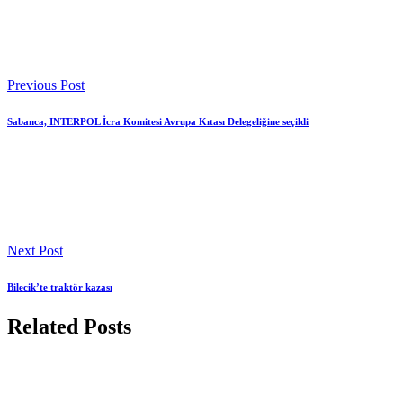
Previous Post
Sabanca, INTERPOL İcra Komitesi Avrupa Kıtası Delegeliğine seçildi
Next Post
Bilecik’te traktör kazası
Related Posts