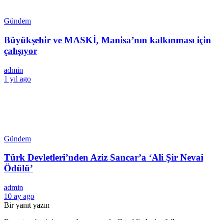
Gündem
Büyükşehir ve MASKİ, Manisa’nın kalkınması için
çalışıyor
admin
1 yıl ago
Gündem
Türk Devletleri’nden Aziz Sancar’a ‘Ali Şir Nevai
Ödülü’
admin
10 ay ago
Bir yanıt yazın