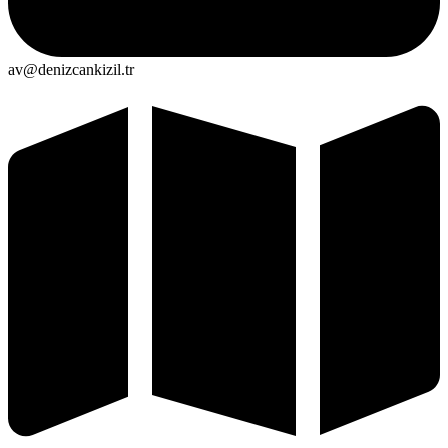
av@denizcankizil.tr