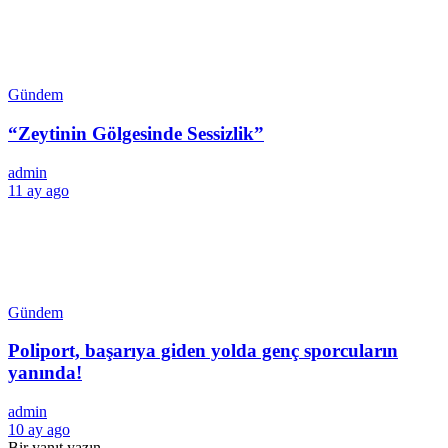
Gündem
“Zeytinin Gölgesinde Sessizlik”
admin
11 ay ago
Gündem
Poliport, başarıya giden yolda genç sporcuların
yanında!
admin
10 ay ago
Bir yanıt yazın