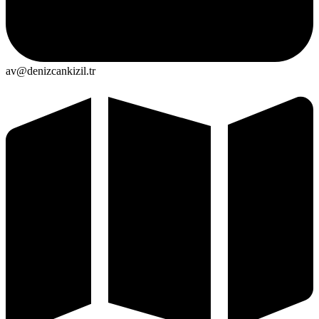
av@denizcankizil.tr