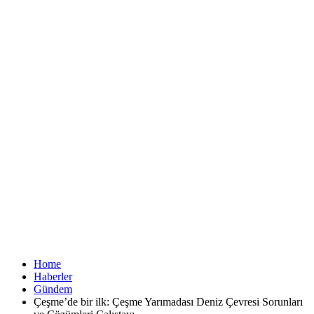
Home
Haberler
Gündem
Çeşme’de bir ilk: Çeşme Yarımadası Deniz Çevresi Sorunları