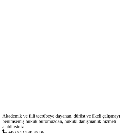
Akademik ve fiili tecrübeye dayanan, dürüst ve ilkeli çalışmayı
benimsemiş hukuk büromuzdan, hukuki danışmanlık hizmeti
alabilirsiniz.
+90 542 549 45 96