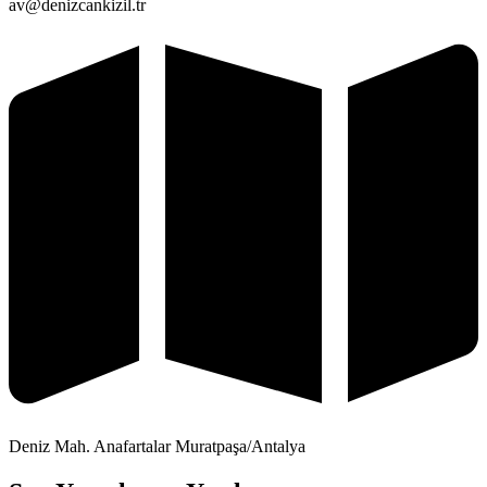
av@denizcankizil.tr
Deniz Mah. Anafartalar Muratpaşa/Antalya