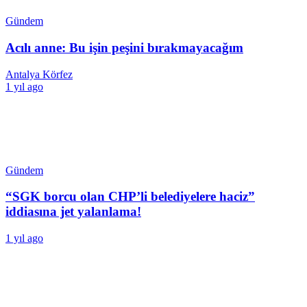
Gündem
Acılı anne: Bu işin peşini bırakmayacağım
Antalya Körfez
1 yıl ago
Gündem
“SGK borcu olan CHP’li belediyelere haciz”
iddiasına jet yalanlama!
1 yıl ago