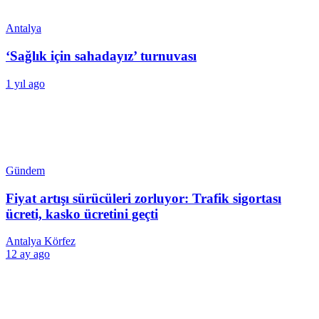
Antalya
‘Sağlık için sahadayız’ turnuvası
1 yıl ago
Gündem
Fiyat artışı sürücüleri zorluyor: Trafik sigortası
ücreti, kasko ücretini geçti
Antalya Körfez
12 ay ago