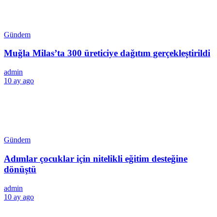
Gündem
Muğla Milas’ta 300 üreticiye dağıtım gerçekleştirildi
admin
10 ay ago
Gündem
Adımlar çocuklar için nitelikli eğitim desteğine
dönüştü
admin
10 ay ago