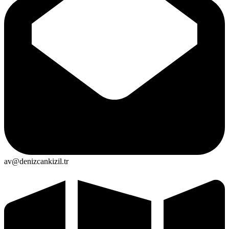
av@denizcankizil.tr