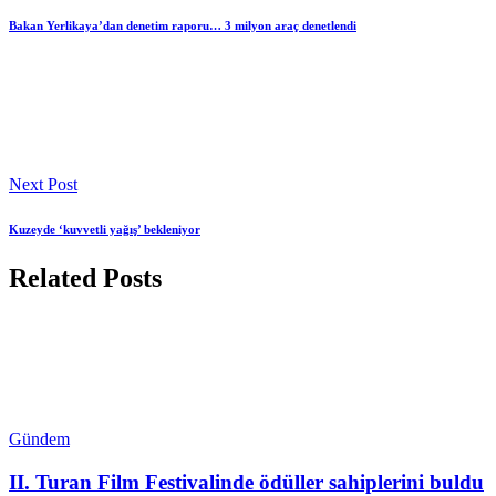
Bakan Yerlikaya’dan denetim raporu… 3 milyon araç denetlendi
Next Post
Kuzeyde ‘kuvvetli yağış’ bekleniyor
Related Posts
Gündem
II. Turan Film Festivalinde ödüller sahiplerini buldu