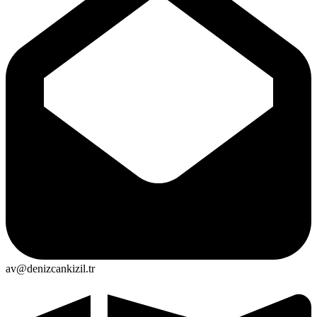
av@denizcankizil.tr