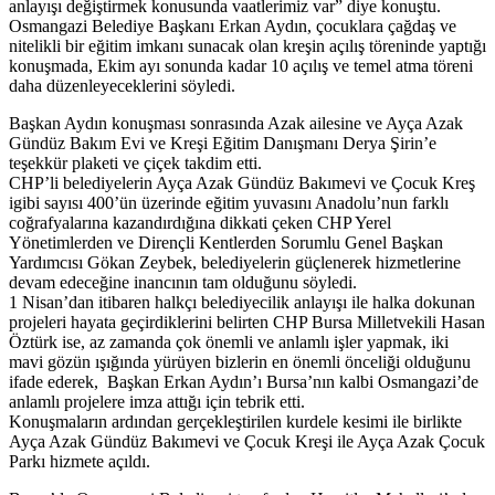
anlayışı değiştirmek konusunda vaatlerimiz var” diye konuştu.
Osmangazi Belediye Başkanı Erkan Aydın, çocuklara çağdaş ve
nitelikli bir eğitim imkanı sunacak olan kreşin açılış töreninde yaptığı
konuşmada, Ekim ayı sonunda kadar 10 açılış ve temel atma töreni
daha düzenleyeceklerini söyledi.
Başkan Aydın konuşması sonrasında Azak ailesine ve Ayça Azak
Gündüz Bakım Evi ve Kreşi Eğitim Danışmanı Derya Şirin’e
teşekkür plaketi ve çiçek takdim etti.
CHP’li belediyelerin Ayça Azak Gündüz Bakımevi ve Çocuk Kreş
igibi sayısı 400’ün üzerinde eğitim yuvasını Anadolu’nun farklı
coğrafyalarına kazandırdığına dikkati çeken CHP Yerel
Yönetimlerden ve Dirençli Kentlerden Sorumlu Genel Başkan
Yardımcısı Gökan Zeybek, belediyelerin güçlenerek hizmetlerine
devam edeceğine inancının tam olduğunu söyledi.
1 Nisan’dan itibaren halkçı belediyecilik anlayışı ile halka dokunan
projeleri hayata geçirdiklerini belirten CHP Bursa Milletvekili Hasan
Öztürk ise, az zamanda çok önemli ve anlamlı işler yapmak, iki
mavi gözün ışığında yürüyen bizlerin en önemli önceliği olduğunu
ifade ederek, Başkan Erkan Aydın’ı Bursa’nın kalbi Osmangazi’de
anlamlı projelere imza attığı için tebrik etti.
Konuşmaların ardından gerçekleştirilen kurdele kesimi ile birlikte
Ayça Azak Gündüz Bakımevi ve Çocuk Kreşi ile Ayça Azak Çocuk
Parkı hizmete açıldı.