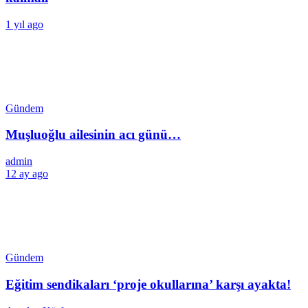
1 yıl ago
Gündem
Muşluoğlu ailesinin acı günü…
admin
12 ay ago
Gündem
Eğitim sendikaları ‘proje okullarına’ karşı ayakta!