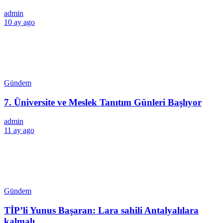
admin
10 ay ago
Gündem
7. Üniversite ve Meslek Tanıtım Günleri Başlıyor
admin
11 ay ago
Gündem
TİP’li Yunus Başaran: Lara sahili Antalyalılara
kalmalı