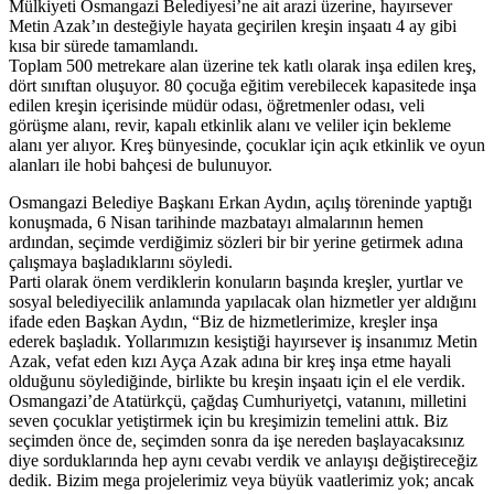
Mülkiyeti Osmangazi Belediyesi’ne ait arazi üzerine, hayırsever
Metin Azak’ın desteğiyle hayata geçirilen kreşin inşaatı 4 ay gibi
kısa bir sürede tamamlandı.
Toplam 500 metrekare alan üzerine tek katlı olarak inşa edilen kreş,
dört sınıftan oluşuyor. 80 çocuğa eğitim verebilecek kapasitede inşa
edilen kreşin içerisinde müdür odası, öğretmenler odası, veli
görüşme alanı, revir, kapalı etkinlik alanı ve veliler için bekleme
alanı yer alıyor. Kreş bünyesinde, çocuklar için açık etkinlik ve oyun
alanları ile hobi bahçesi de bulunuyor.
Osmangazi Belediye Başkanı Erkan Aydın, açılış töreninde yaptığı
konuşmada, 6 Nisan tarihinde mazbatayı almalarının hemen
ardından, seçimde verdiğimiz sözleri bir bir yerine getirmek adına
çalışmaya başladıklarını söyledi.
Parti olarak önem verdiklerin konuların başında kreşler, yurtlar ve
sosyal belediyecilik anlamında yapılacak olan hizmetler yer aldığını
ifade eden Başkan Aydın, “Biz de hizmetlerimize, kreşler inşa
ederek başladık. Yollarımızın kesiştiği hayırsever iş insanımız Metin
Azak, vefat eden kızı Ayça Azak adına bir kreş inşa etme hayali
olduğunu söylediğinde, birlikte bu kreşin inşaatı için el ele verdik.
Osmangazi’de Atatürkçü, çağdaş Cumhuriyetçi, vatanını, milletini
seven çocuklar yetiştirmek için bu kreşimizin temelini attık. Biz
seçimden önce de, seçimden sonra da işe nereden başlayacaksınız
diye sorduklarında hep aynı cevabı verdik ve anlayışı değiştireceğiz
dedik. Bizim mega projelerimiz veya büyük vaatlerimiz yok; ancak