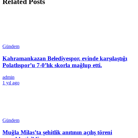
Related Posts
Gündem
Kahramankazan Belediyespor, evinde karşılaştığı
Polatlıspor’u 7-0’lık skorla mağlup etti.
admin
1 yıl ago
Gündem
Muğla Milas’ta şehitlik anıtının açılış töreni