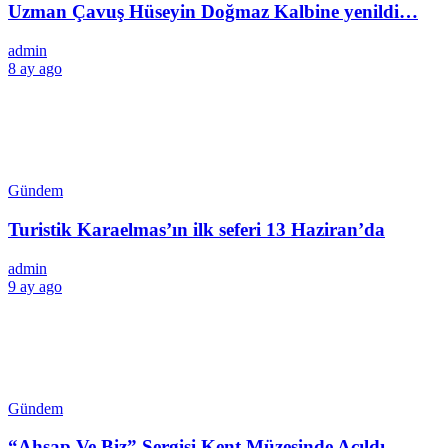
Uzman Çavuş Hüseyin Doğmaz Kalbine yenildi…
admin
8 ay ago
Gündem
Turistik Karaelmas’ın ilk seferi 13 Haziran’da
admin
9 ay ago
Gündem
“Ahşap Ve Biz” Sergisi Kent Müzesinde Açıldı