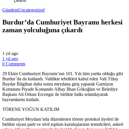
çıkardı
Gündem
Uncategorized
Burdur’da Cumhuriyet Bayramı herkesi
zaman yolculuğuna çıkardı
1 yıl ago
1 yıl ago
0 Comments
29 Ekim Cumhuriyet Bayramı’nın 101. Yılı tüm yurtta olduğu gibi
Burdur’da da kutlandı. Valilikte tebrikleri kabul eden Vali Tülay
Baydar Bilgihan daha sonra meydana giriş yaparak Garnizon
Komutanı Piyade Komando Albay İlhan Gökoğlan ve Belediye
Başkanı Ali Orkun Ercengiz ile birlikte halkı selamlayarak
bayramlarını kutladı.
TÖRENE YOĞUN KATILIM
Cumhuriyet Meydanı’nda düzenlenen törene protokol üyeleri ile
birlikte siyasi parti ve sivil toplum kuruluşlarının temsilcileri, askeri