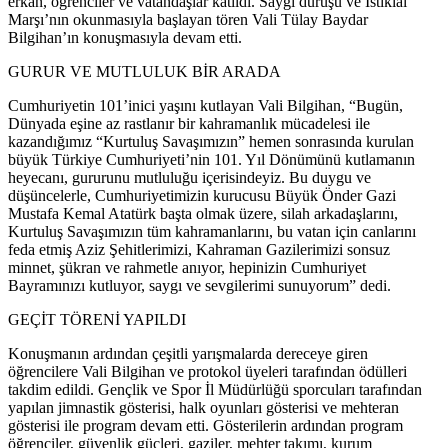
erkan, öğrenciler ve vatandaşlar katıldı. Saygı duruşu ve İstiklal
Marşı’nın okunmasıyla başlayan tören Vali Tülay Baydar
Bilgihan’ın konuşmasıyla devam etti.
GURUR VE MUTLULUK BİR ARADA
Cumhuriyetin 101’inici yaşını kutlayan Vali Bilgihan, “Bugün,
Dünyada eşine az rastlanır bir kahramanlık mücadelesi ile
kazandığımız “Kurtuluş Savaşımızın” hemen sonrasında kurulan
büyük Türkiye Cumhuriyeti’nin 101. Yıl Dönümünü kutlamanın
heyecanı, gururunu mutluluğu içerisindeyiz. Bu duygu ve
düşüncelerle, Cumhuriyetimizin kurucusu Büyük Önder Gazi
Mustafa Kemal Atatürk başta olmak üzere, silah arkadaşlarını,
Kurtuluş Savaşımızın tüm kahramanlarını, bu vatan için canlarını
feda etmiş Aziz Şehitlerimizi, Kahraman Gazilerimizi sonsuz
minnet, şükran ve rahmetle anıyor, hepinizin Cumhuriyet
Bayramınızı kutluyor, saygı ve sevgilerimi sunuyorum” dedi.
GEÇİT TÖRENİ YAPILDI
Konuşmanın ardından çeşitli yarışmalarda dereceye giren
öğrencilere Vali Bilgihan ve protokol üyeleri tarafından ödülleri
takdim edildi. Gençlik ve Spor İl Müdürlüğü sporcuları tarafından
yapılan jimnastik gösterisi, halk oyunları gösterisi ve mehteran
gösterisi ile program devam etti. Gösterilerin ardından program
öğrenciler, güvenlik güçleri, gaziler, mehter takımı, kurum