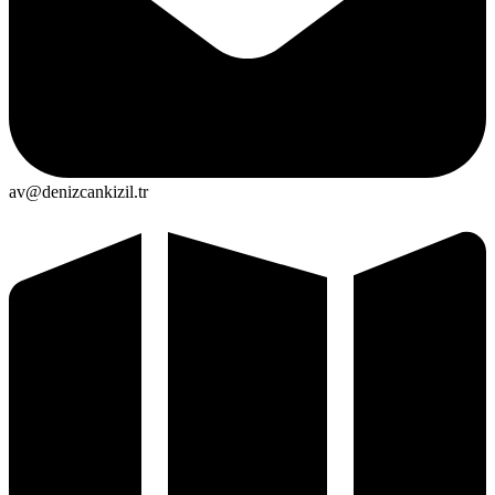
av@denizcankizil.tr