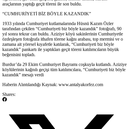
araçlarının yaptığı geçit töreni ile son buldu.
“CUMHURİYETİ BİZ BÖYLE KAZANDIK”
1933 yılında Cumhuriyet kutlamalarında Hüsnü Kazım Özler
tarafından çekilen “Cumhuriyeti biz böyle kazandık” fotoğrafı, 90
yıl sonra tekrar can buldu. Aziziye köyü sakinlerinin Cumhuriyetle
özdeşleşen fotoğrafa ithafen törene kağnı arabası, top mermisi ve o
zamana ait yöresel kıyafetle katılarak, “Cumhuriyeti biz böyle
kazandık” pankartı ile yaptıkları geçit töreni katılımcıların büyük
beğenisini topladı.
​Burdur’da 29 Ekim Cumhuriyet Bayramı coşkuyla kutlandı. Aziziye
köylülerinin kağnılı geçişi tüm katılımcılara, “Cumhuriyeti biz böyle
kazandık” mesajı verdi
​Haberin Alıntılandığı Kaynak: www.antalyakorfez.com
Shares: