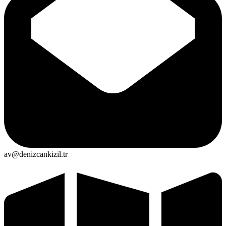
av@denizcankizil.tr