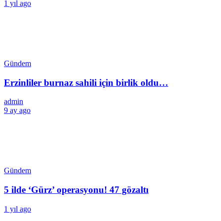
1 yıl ago
Gündem
Erzinliler burnaz sahili için birlik oldu…
admin
9 ay ago
Gündem
5 ilde ‘Gürz’ operasyonu! 47 gözaltı
1 yıl ago