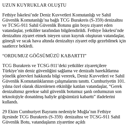
UZUN KUYRUKLAR OLUŞTU
Fethiye İskelesi’nde Deniz Kuvvetleri Komutanlığı ve Sahil
Güvenlik Komutanlığı’na bağlı TCG Burakreis (S-359) denizaltısı
ve TCSG-911 Sahil Güvenlik Botunu gün boyu ziyaret eden
vatandaşlar, yetkililer tarafından bilgilendirildi. Fethiye İskelesi’nde
denizaltını ziyaret etmek isteyen uzun kuyruk oluşturan vatandaşlar,
güneşli ve sıcak hava altında denizaltıyı ziyaret edip gezebilmek için
saatlerce bekledi.
“ORDUMUZ GÖĞSÜMÜZÜ KABARTTI”
TCG Burakreis ve TCSG-911’deki yetkililer ziyaretçilere
Türkiye’nin deniz güvenliğini sağlama ve denizaltı harekâtlarına
yönelik görevleri hakkında bilgi vererek, Deniz Kuvvetleri ve Sahil
Güvenlik Komutanlıklarının çalışmalarını tanıttı. Cumhuriyetin 101.
yılına özel olarak düzenlenen etkinliğe katılan vatandaşlar, “Gerek
denizaltımız gerekse sahil güvenlik botumuz şanlı ordumuzun son
teknolojiyle donatılmış haliyle göğsümüzü kabarttı” ifadelerini
kullandı.
​29 Ekim Cumhuriyet Bayramı nedeniyle Muğla’nın Fethiye
ilçesinde TCG Burakreis (S-359) denizaltısı ve TCSG-911 Sahil
Güvenlik Botu, vatandaşların ziyaretine açıldı