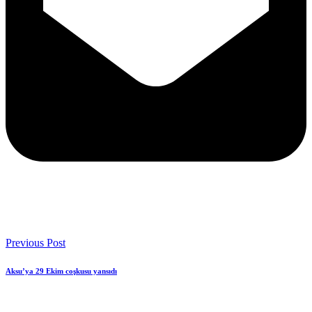
Previous Post
Aksu’ya 29 Ekim coşkusu yansıdı