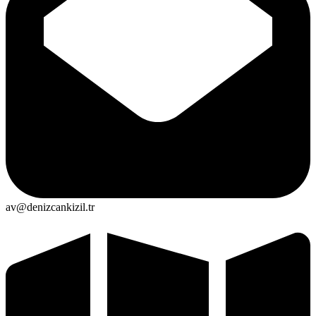
av@denizcankizil.tr