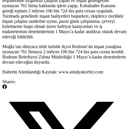
tespitlerinde uygunsuz çalışma yapan ve inşaat genelgesine
uymayan 761 firma hakkında işlem yapıp, Kabahatler Kanunu
gereği toplam 2 milyon 106 bin 724 lira para cezası uyguladı.
Yarımada genelinde inşaat faaliyetleri başlarken, ekiplerce özellikle
inşaat çalışma saatlerine uyma, pazar günü çalışmama, çevreyi
kirletmeme başta olmak üzere hafriyat kamyonları ve iş
makinelerinin denetimlerinin 1 Mayıs’a kadar aralıksız olarak devam
edeceği bildirildi.
​Muğla’nın dünyaca ünlü turistik ilçesi Bodrum’da inşaat yasağına
uymayan 761 firmaya 2 milyon 106 bin 724 lira para cezası kesildi.
Bodrum Belediyesi Zabıta Müdürlüğü 1 Mayıs’a kadar denetimlerin
devam edeceğini duyurdu.
​Haberin Alıntılandığı Kaynak: www.antalyakorfez.com
Shares: