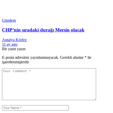
Gündem
CHP’nin sıradaki durağı Mersin olacak
Antalya Körfez
11 ay ago
Bir yanıt yazın
E-posta adresiniz yayınlanmayacak.
Gerekli alanlar
*
ile
işaretlenmişlerdir