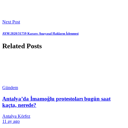
Next Post
AYM 2020/31759 Kararı: Anayasal Hakların İzlenmesi
Related Posts
Gündem
Antalya’da İmamoğlu protestoları bugün saat
kaçta, nerede?
Antalya Körfez
11 ay ago