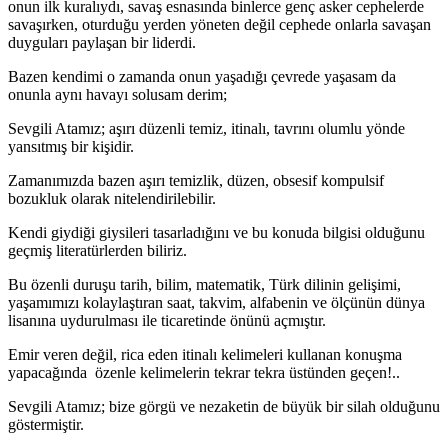
onun ilk kuralıydı, savaş esnasında binlerce genç asker cephelerde
savaşırken, oturduğu yerden yöneten değil cephede onlarla savaşan
duyguları paylaşan bir liderdi.
Bazen kendimi o zamanda onun yaşadığı çevrede yaşasam da
onunla aynı havayı solusam derim;
Sevgili Atamız; aşırı düzenli temiz, itinalı, tavrını olumlu yönde
yansıtmış bir kişidir.
Zamanımızda bazen aşırı temizlik, düzen, obsesif kompulsif
bozukluk olarak nitelendirilebilir.
Kendi giydiği giysileri tasarladığını ve bu konuda bilgisi olduğunu
geçmiş literatürlerden biliriz.
Bu özenli duruşu tarih, bilim, matematik, Türk dilinin gelişimi,
yaşamımızı kolaylaştıran saat, takvim, alfabenin ve ölçünün dünya
lisanına uydurulması ile ticaretinde önünü açmıştır.
Emir veren değil, rica eden itinalı kelimeleri kullanan konuşma
yapacağında özenle kelimelerin tekrar tekra üstünden geçen!..
Sevgili Atamız; bize görgü ve nezaketin de büyük bir silah olduğunu
göstermiştir.