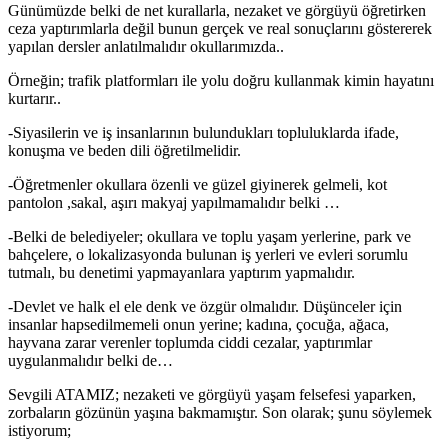
Günümüzde belki de net kurallarla, nezaket ve görgüyü öğretirken
ceza yaptırımlarla değil bunun gerçek ve real sonuçlarını göstererek
yapılan dersler anlatılmalıdır okullarımızda..
Örneğin; trafik platformları ile yolu doğru kullanmak kimin hayatını
kurtarır..
-Siyasilerin ve iş insanlarının bulundukları topluluklarda ifade,
konuşma ve beden dili öğretilmelidir.
-Öğretmenler okullara özenli ve güzel giyinerek gelmeli, kot
pantolon ,sakal, aşırı makyaj yapılmamalıdır belki …
-Belki de belediyeler; okullara ve toplu yaşam yerlerine, park ve
bahçelere, o lokalizasyonda bulunan iş yerleri ve evleri sorumlu
tutmalı, bu denetimi yapmayanlara yaptırım yapmalıdır.
-Devlet ve halk el ele denk ve özgür olmalıdır. Düşünceler için
insanlar hapsedilmemeli onun yerine; kadına, çocuğa, ağaca,
hayvana zarar verenler toplumda ciddi cezalar, yaptırımlar
uygulanmalıdır belki de…
Sevgili ATAMIZ; nezaketi ve görgüyü yaşam felsefesi yaparken,
zorbaların gözünün yaşına bakmamıştır. Son olarak; şunu söylemek
istiyorum;