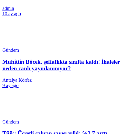
admin
10 ay ago
Gündem
Muhittin Böcek, şeffaflıkta sınıfta kaldı! İhaleler
neden canlı yayınlanmıyor?
Antalya Körfez
9 ay ago
Gündem
Tüik: Ücretli çalışan sayısı yıllık %2,7 arttı