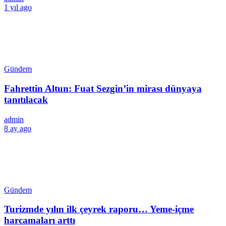
1 yıl ago
Gündem
Fahrettin Altun: Fuat Sezgin’in mirası dünyaya
tanıtılacak
admin
8 ay ago
Gündem
Turizmde yılın ilk çeyrek raporu… Yeme-içme
harcamaları arttı