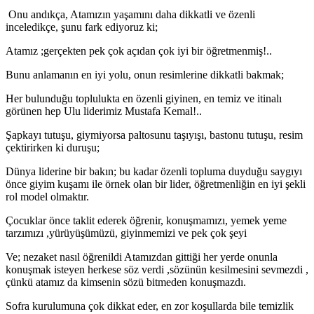
Onu andıkça, Atamızın yaşamını daha dikkatli ve özenli
inceledikçe, şunu fark ediyoruz ki;
Atamız ;gerçekten pek çok açıdan çok iyi bir öğretmenmiş!..
Bunu anlamanın en iyi yolu, onun resimlerine dikkatli bakmak;
Her bulunduğu toplulukta en özenli giyinen, en temiz ve itinalı
görünen hep Ulu liderimiz Mustafa Kemal!..
Şapkayı tutuşu, giymiyorsa paltosunu taşıyışı, bastonu tutuşu, resim
çektirirken ki duruşu;
Dünya liderine bir bakın; bu kadar özenli topluma duyduğu saygıyı
önce giyim kuşamı ile örnek olan bir lider, öğretmenliğin en iyi şekli
rol model olmaktır.
Çocuklar önce taklit ederek öğrenir, konuşmamızı, yemek yeme
tarzımızı ,yürüyüşümüzü, giyinmemizi ve pek çok şeyi
Ve; nezaket nasıl öğrenildi Atamızdan gittiği her yerde onunla
konuşmak isteyen herkese söz verdi ,sözünün kesilmesini sevmezdi ,
çünkü atamız da kimsenin sözü bitmeden konuşmazdı.
Sofra kurulumuna çok dikkat eder, en zor koşullarda bile temizlik