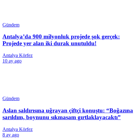
Gündem
Antalya’da 900 milyonluk projede şok gerçek:
Projede yer alan iki durak unutuldu!
Antalya Körfez
10 ay ago
Gündem
Aslan saldırısına uğrayan çiftçi konuştu: “Boğazına
sarıldım, boynunu sıkmasam gırtlaklayacaktı”
Antalya Körfez
8 ay ago