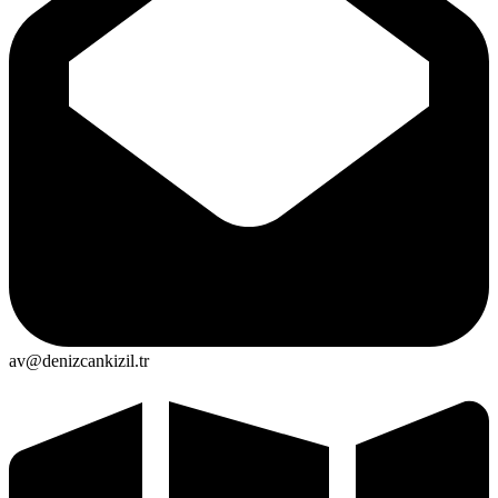
av@denizcankizil.tr