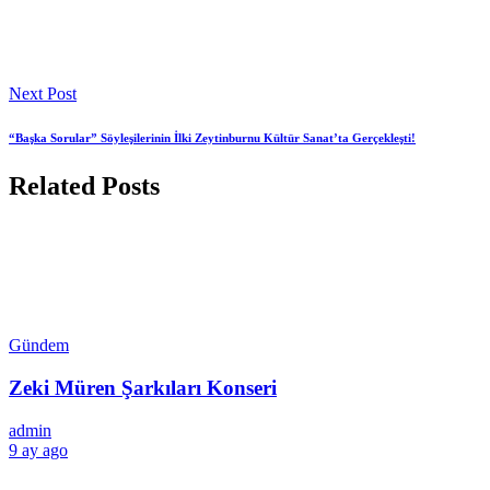
Next Post
“Başka Sorular” Söyleşilerinin İlki Zeytinburnu Kültür Sanat’ta Gerçekleşti!
Related Posts
Gündem
Zeki Müren Şarkıları Konseri
admin
9 ay ago