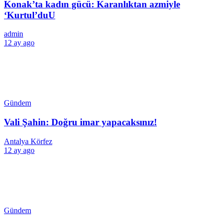
Konak’ta kadın gücü: Karanlıktan azmiyle
‘Kurtul’duU
admin
12 ay ago
Gündem
Vali Şahin: Doğru imar yapacaksınız!
Antalya Körfez
12 ay ago
Gündem