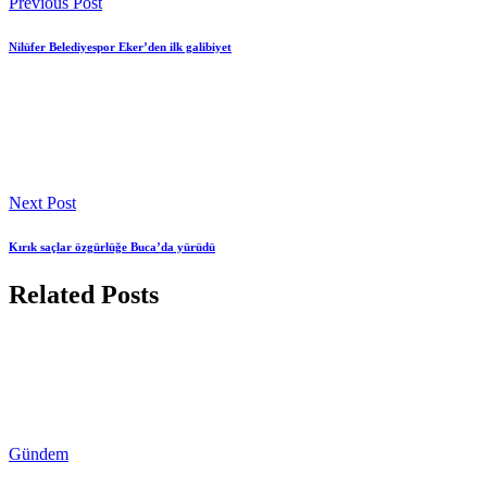
Previous Post
Nilüfer Belediyespor Eker’den ilk galibiyet
Next Post
Kırık saçlar özgürlüğe Buca’da yürüdü
Related Posts
Gündem