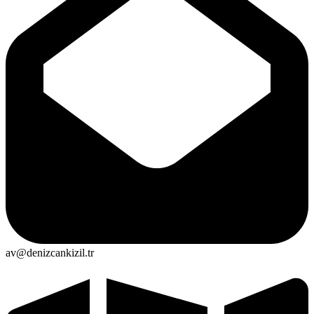
av@denizcankizil.tr