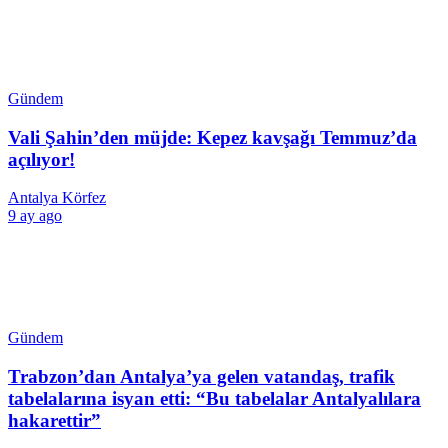
Gündem
Vali Şahin’den müjde: Kepez kavşağı Temmuz’da
açılıyor!
Antalya Körfez
9 ay ago
Gündem
Trabzon’dan Antalya’ya gelen vatandaş, trafik
tabelalarına isyan etti: “Bu tabelalar Antalyalılara
hakarettir”