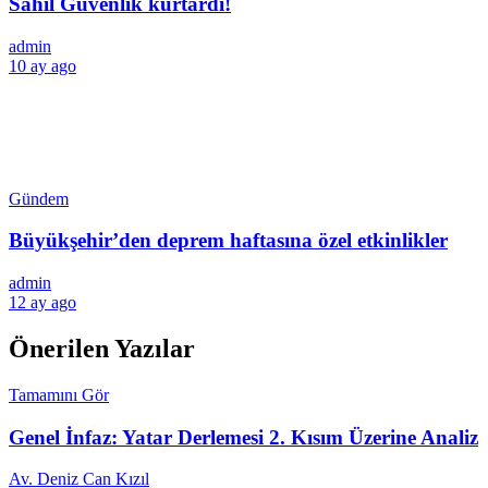
Sahil Güvenlik kurtardı!
admin
10 ay ago
Gündem
Büyükşehir’den deprem haftasına özel etkinlikler
admin
12 ay ago
Önerilen Yazılar
Tamamını Gör
Genel İnfaz: Yatar Derlemesi 2. Kısım Üzerine Analiz
Av. Deniz Can Kızıl