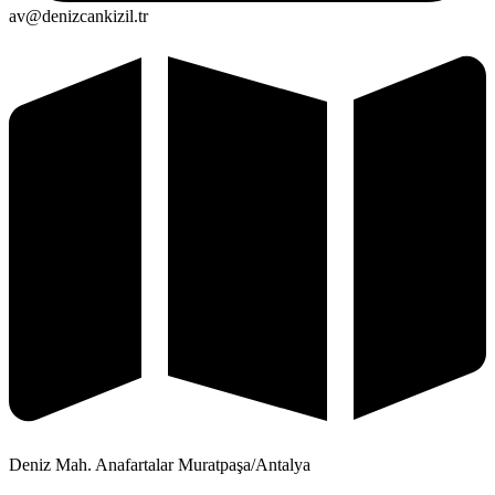
av@denizcankizil.tr
Deniz Mah. Anafartalar Muratpaşa/Antalya