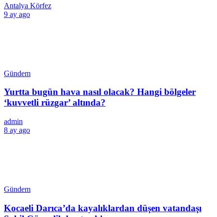
Antalya Körfez
9 ay ago
Gündem
Yurtta bugün hava nasıl olacak? Hangi bölgeler
‘kuvvetli rüzgar’ altında?
admin
8 ay ago
Gündem
Kocaeli Darıca’da kayalıklardan düşen vatandaşı