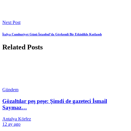
Next Post
İtalya Cumhuriyet Günü İstanbul’da Görkemli Bir Etkinlikle Kutlandı
Related Posts
Gündem
Gözaltılar peş peşe: Şimdi de gazeteci İsmail
Saymaz…
Antalya Körfez
12 ay ago