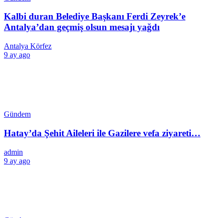
Kalbi duran Belediye Başkanı Ferdi Zeyrek’e
Antalya’dan geçmiş olsun mesajı yağdı
Antalya Körfez
9 ay ago
Gündem
Hatay’da Şehit Aileleri ile Gazilere vefa ziyareti…
admin
9 ay ago