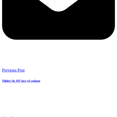
Previous Post
Nilüfer’de 101’inci yıl coşkusu