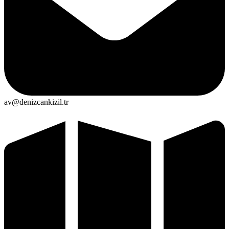
av@denizcankizil.tr