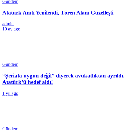
Gündem
Atatürk Anıtı Yenilendi, Tören Alanı Güzelleşti
admin
10 ay ago
Gündem
“Şeriata uygun değil” diyerek avukatlıktan ayrıldı,
Atatürk’ü hedef aldı!
1 yıl ago
Gündem