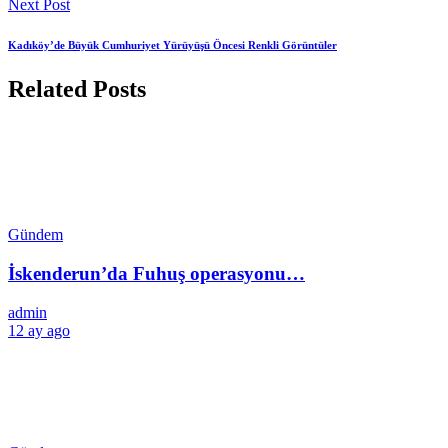
Next Post
Kadıköy’de Büyük Cumhuriyet Yürüyüşü Öncesi Renkli Görüntüler
Related Posts
Gündem
İskenderun’da Fuhuş operasyonu…
admin
12 ay ago