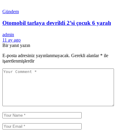
Gündem
Otomobil tarlaya devrildi 2’si çocuk 6 yaralı
admin
11 ay ago
Bir yanıt yazın
E-posta adresiniz yayınlanmayacak.
Gerekli alanlar
*
ile
işaretlenmişlerdir