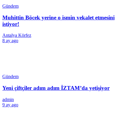
Gündem
Muhittin Böcek yerine o ismin vekalet etmesini
istiyor!
Antalya Körfez
8 ay ago
Gündem
Yeni çiftçiler adım adım İZTAM’da yetişiyor
admin
9 ay ago