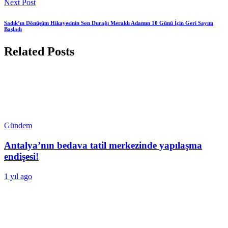
Next Post
Sadık’ın Dönüşüm Hikayesinin Son Durağı Meraklı Adamın 10 Günü İçin Geri Sayım
Başladı
Related Posts
Gündem
Antalya’nın bedava tatil merkezinde yapılaşma
endişesi!
1 yıl ago