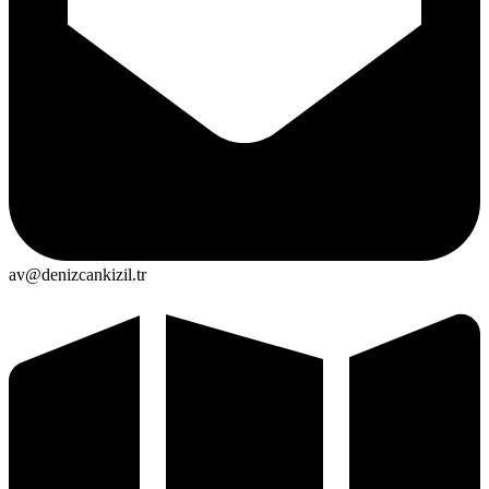
av@denizcankizil.tr