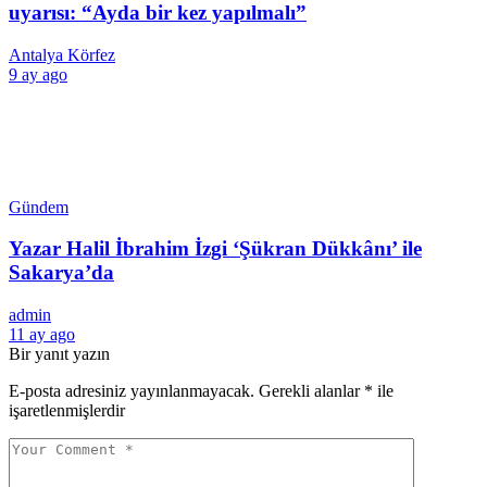
uyarısı: “Ayda bir kez yapılmalı”
Antalya Körfez
9 ay ago
Gündem
Yazar Halil İbrahim İzgi ‘Şükran Dükkânı’ ile
Sakarya’da
admin
11 ay ago
Bir yanıt yazın
E-posta adresiniz yayınlanmayacak.
Gerekli alanlar
*
ile
işaretlenmişlerdir