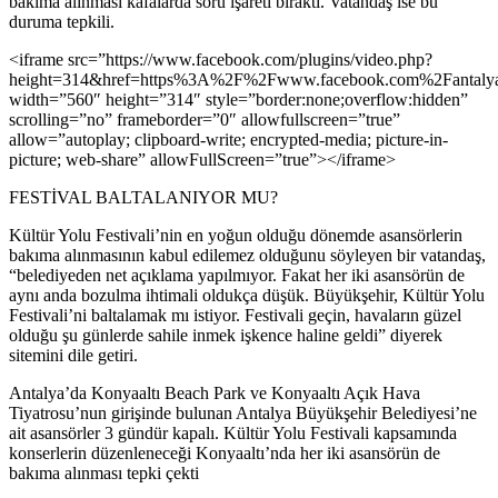
bakıma alınması kafalarda soru işareti bıraktı. Vatandaş ise bu
duruma tepkili.
<iframe src=”https://www.facebook.com/plugins/video.php?
height=314&href=https%3A%2F%2Fwww.facebook.com%2Fantalya
width=”560″ height=”314″ style=”border:none;overflow:hidden”
scrolling=”no” frameborder=”0″ allowfullscreen=”true”
allow=”autoplay; clipboard-write; encrypted-media; picture-in-
picture; web-share” allowFullScreen=”true”></iframe>
FESTİVAL BALTALANIYOR MU?
Kültür Yolu Festivali’nin en yoğun olduğu dönemde asansörlerin
bakıma alınmasının kabul edilemez olduğunu söyleyen bir vatandaş,
“belediyeden net açıklama yapılmıyor. Fakat her iki asansörün de
aynı anda bozulma ihtimali oldukça düşük. Büyükşehir, Kültür Yolu
Festivali’ni baltalamak mı istiyor. Festivali geçin, havaların güzel
olduğu şu günlerde sahile inmek işkence haline geldi” diyerek
sitemini dile getiri.
​Antalya’da Konyaaltı Beach Park ve Konyaaltı Açık Hava
Tiyatrosu’nun girişinde bulunan Antalya Büyükşehir Belediyesi’ne
ait asansörler 3 gündür kapalı. Kültür Yolu Festivali kapsamında
konserlerin düzenleneceği Konyaaltı’nda her iki asansörün de
bakıma alınması tepki çekti