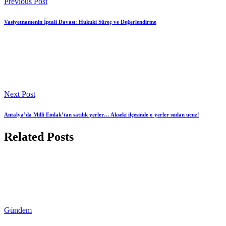
Previous Post
Vasiyetnamenin İptali Davası: Hukuki Süreç ve Değerlendirme
Next Post
Antalya’da Milli Emlak’tan satılık yerler… Akseki ilçesinde o yerler sudan ucuz!
Related Posts
Gündem