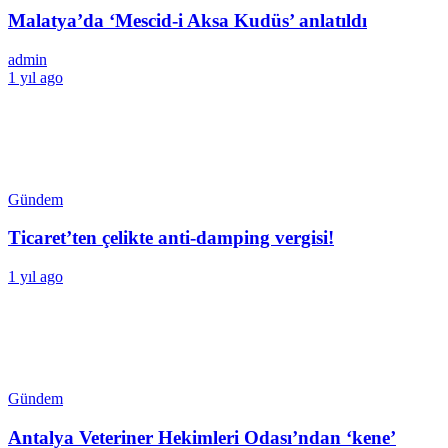
Malatya’da ‘Mescid-i Aksa Kudüs’ anlatıldı
admin
1 yıl ago
Gündem
Ticaret’ten çelikte anti-damping vergisi!
1 yıl ago
Gündem
Antalya Veteriner Hekimleri Odası’ndan ‘kene’