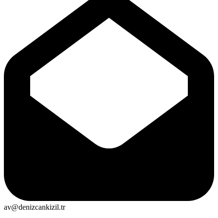
av@denizcankizil.tr