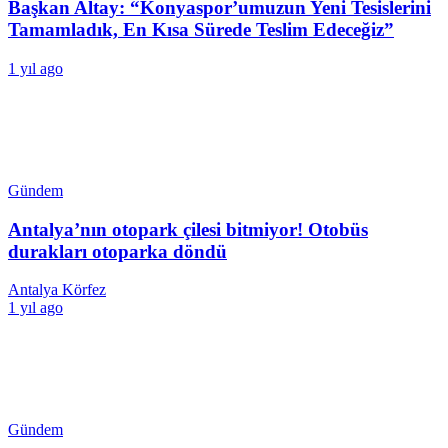
Başkan Altay: “Konyaspor’umuzun Yeni Tesislerini
Tamamladık, En Kısa Sürede Teslim Edeceğiz”
1 yıl ago
Gündem
Antalya’nın otopark çilesi bitmiyor! Otobüs
durakları otoparka döndü
Antalya Körfez
1 yıl ago
Gündem