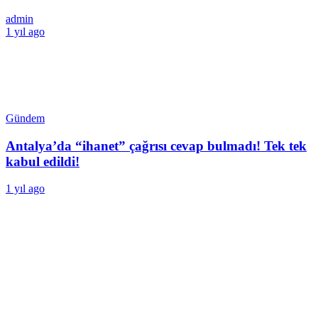
admin
1 yıl ago
Gündem
Antalya’da “ihanet” çağrısı cevap bulmadı! Tek tek
kabul edildi!
1 yıl ago