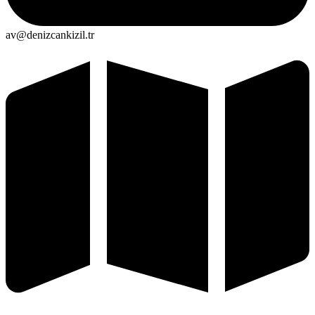
av@denizcankizil.tr