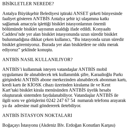
BİSİKLETLER NEREDE?
Antalya Büyükşehir Belediyesi iştiraki ANSET şirketi bünyesinde
faaliyet gösteren ANTBİS Antalya şehir içi ulaşımına katkı
sağlamak amacıyla işlettiği bisiklet istasyonlarının önemli
bölümünde bisiklet sayısının azaldığı ifade edildi. Konyaaltı
Caddesi’nde yer alan bisiklet istasyonunda uzun süredir bisiklet
bulunmadığına dikkat çeken kullanıcı, “Bu istasyonda uzun süredir
bisiklet göremiyoruz. Burada yer alan bisikletlere ne oldu merak
ediyoruz” şeklinde konuştu.
ANTBİS NASIL KULLANILIYOR?
ANTBİS’i kullanmak isteyen vatandaşlar ANTBİS mobil
uygulaması ile alınabilecek tek kullanımlık şifre, Karaalioğlu Parkı
girişindeki ANTBİS abone merkezinden alınabilecek abonman kartı,
kredi kartı ile KİOSK cihazı üzerinden kiralama ile ve Kent
Kart’taki bisiklet kirala menüsünden ANTBİS üyelik hesabı
oluşturarak sistemden faydalanabiliyor. Vatandaşlar ANTBİS ile
ilgili soru ve görüşlerini 0242 247 67 54 numaralı telefonu arayarak
ya da adresine mail göndererek iletebiliyor.
ANTBİS İSTASYON NOKTALARI
Boğaçayı İstasyonu (Akdeniz Blv. Erdoğan Konutları Karşısı)