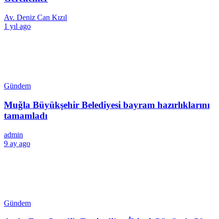
Av. Deniz Can Kızıl
1 yıl ago
Gündem
Muğla Büyükşehir Belediyesi bayram hazırlıklarını
tamamladı
admin
9 ay ago
Gündem