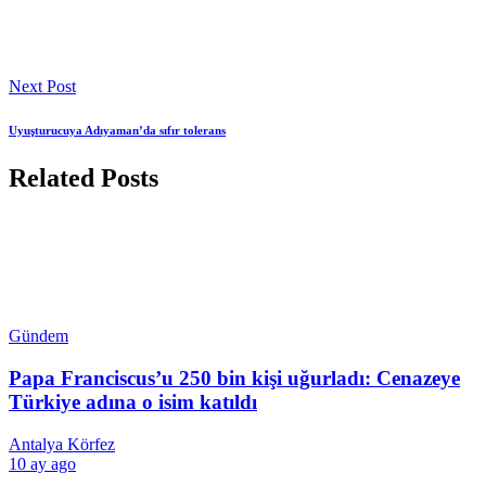
Next Post
Uyuşturucuya Adıyaman’da sıfır tolerans
Related Posts
Gündem
Papa Franciscus’u 250 bin kişi uğurladı: Cenazeye
Türkiye adına o isim katıldı
Antalya Körfez
10 ay ago