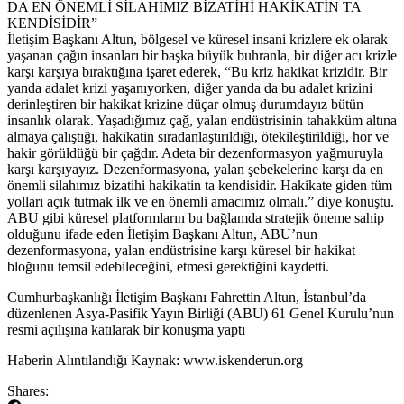
DA EN ÖNEMLİ SİLAHIMIZ BİZATİHİ HAKİKATİN TA
KENDİSİDİR”
İletişim Başkanı Altun, bölgesel ve küresel insani krizlere ek olarak
yaşanan çağın insanları bir başka büyük buhranla, bir diğer acı krizle
karşı karşıya bıraktığına işaret ederek, “Bu kriz hakikat krizidir. Bir
yanda adalet krizi yaşanıyorken, diğer yanda da bu adalet krizini
derinleştiren bir hakikat krizine düçar olmuş durumdayız bütün
insanlık olarak. Yaşadığımız çağ, yalan endüstrisinin tahakküm altına
almaya çalıştığı, hakikatin sıradanlaştırıldığı, ötekileştirildiği, hor ve
hakir görüldüğü bir çağdır. Adeta bir dezenformasyon yağmuruyla
karşı karşıyayız. Dezenformasyona, yalan şebekelerine karşı da en
önemli silahımız bizatihi hakikatin ta kendisidir. Hakikate giden tüm
yolları açık tutmak ilk ve en önemli amacımız olmalı.” diye konuştu.
ABU gibi küresel platformların bu bağlamda stratejik öneme sahip
olduğunu ifade eden İletişim Başkanı Altun, ABU’nun
dezenformasyona, yalan endüstrisine karşı küresel bir hakikat
bloğunu temsil edebileceğini, etmesi gerektiğini kaydetti.
​Cumhurbaşkanlığı İletişim Başkanı Fahrettin Altun, İstanbul’da
düzenlenen Asya-Pasifik Yayın Birliği (ABU) 61 Genel Kurulu’nun
resmi açılışına katılarak bir konuşma yaptı
​Haberin Alıntılandığı Kaynak: www.iskenderun.org
Shares: