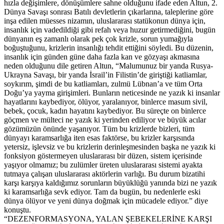
hızla değişimlere, dönüşümlere sahne olduğunu ifade eden Altun, 2.
Dünya Savaşı sonrası Batılı devletlerin çıkarlarına, taleplerine göre
inşa edilen müesses nizamın, uluslararası statükonun dünya için,
insanlık için vadedildiği gibi refah veya huzur getirmediğini, bugün
dünyanın eş zamanlı olarak pek çok krizle, sorun yumağıyla
boğuştuğunu, krizlerin insanlığı tehdit ettiğini söyledi. Bu düzenin,
insanlık için günden güne daha fazla kan ve gözyaşı akmasına
neden olduğunu dile getiren Altun, “Malumunuz bir yanda Rusya-
Ukrayna Savaşı, bir yanda İsrail’in Filistin’de giriştiği katliamlar,
soykırım, şimdi de bu katliamları, zulmü Lübnan’a ve tüm Orta
Doğu’ya yayma girişimleri. Bunların neticesinde ne yazık ki insanlar
hayatlarını kaybediyor, ölüyor, yaralanıyor, binlerce masum sivil,
bebek, çocuk, kadın hayatını kaybediyor. Bu süreçte on binlerce
göçmen ve mülteci ne yazık ki yerinden ediliyor ve büyük acılar
gözümüzün önünde yaşanıyor. Tüm bu krizlerde bizleri, tüm
dünyayı karamsarlığa iten esas faktörse, bu krizler karşısında
yetersiz, işlevsiz ve bu krizlerin derinleşmesinden başka ne yazık ki
fonksiyon göstermeyen uluslararası bir düzen, sistem içerisinde
yaşıyor olmamız; bu zulümler üreten uluslararası sistemi ayakta
tutmaya çalışan uluslararası aktörlerin varlığı. Bu durum bizatihi
karşı karşıya kaldığımız sorunların büyüklüğü yanında bizi ne yazık
ki karamsarlığa sevk ediyor. Tam da bugün, bu nedenlerle eski
dünya ölüyor ve yeni dünya doğmak için mücadele ediyor.” diye
konuştu.
“DEZENFORMASYONA, YALAN ŞEBEKELERİNE KARŞI