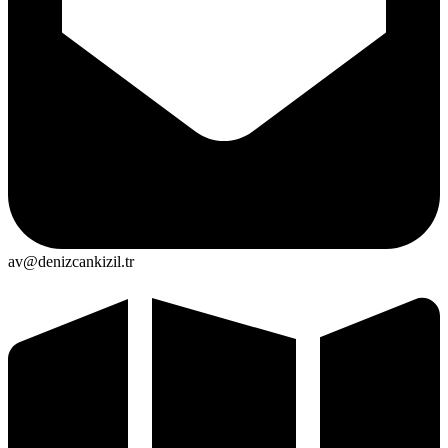
av@denizcankizil.tr