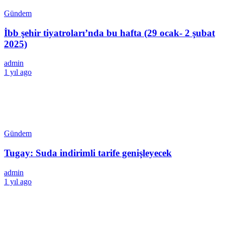
Gündem
İbb şehir tiyatroları’nda bu hafta (29 ocak- 2 şubat
2025)
admin
1 yıl ago
Gündem
Tugay: Suda indirimli tarife genişleyecek
admin
1 yıl ago