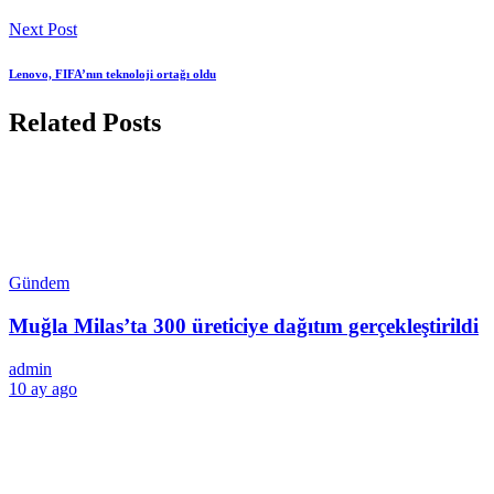
Next Post
Lenovo, FIFA’nın teknoloji ortağı oldu
Related Posts
Gündem
Muğla Milas’ta 300 üreticiye dağıtım gerçekleştirildi
admin
10 ay ago