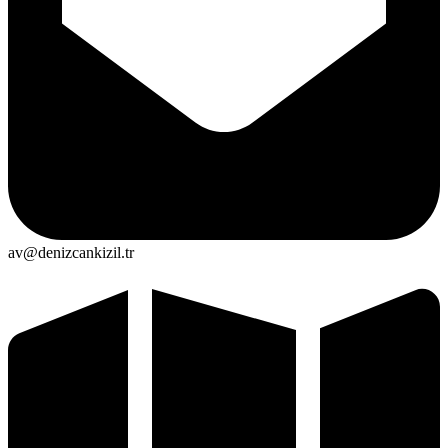
av@denizcankizil.tr