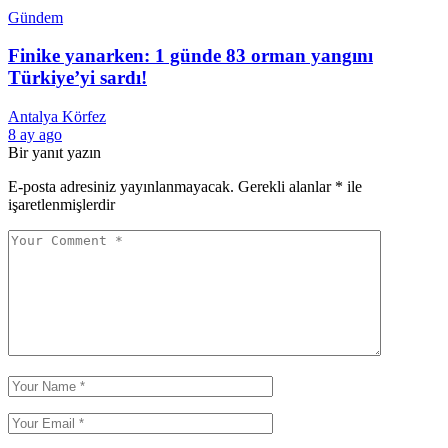
Gündem
Finike yanarken: 1 günde 83 orman yangını
Türkiye’yi sardı!
Antalya Körfez
8 ay ago
Bir yanıt yazın
E-posta adresiniz yayınlanmayacak.
Gerekli alanlar
*
ile
işaretlenmişlerdir