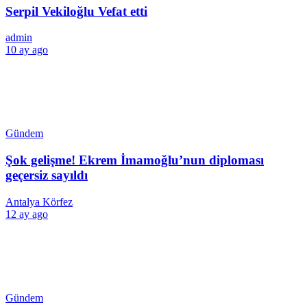
Serpil Vekiloğlu Vefat etti
admin
10 ay ago
Gündem
Şok gelişme! Ekrem İmamoğlu’nun diploması
geçersiz sayıldı
Antalya Körfez
12 ay ago
Gündem