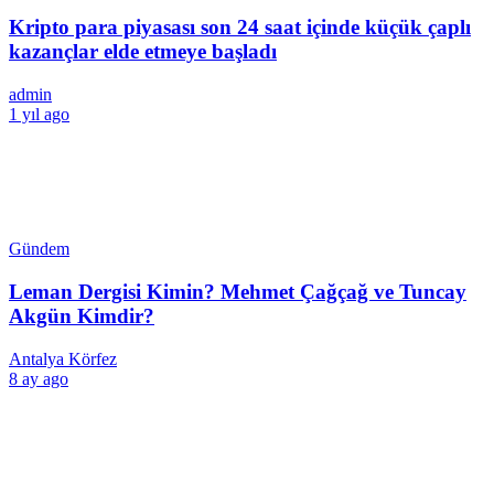
Kripto para piyasası son 24 saat içinde küçük çaplı
kazançlar elde etmeye başladı
admin
1 yıl ago
Gündem
Leman Dergisi Kimin? Mehmet Çağçağ ve Tuncay
Akgün Kimdir?
Antalya Körfez
8 ay ago