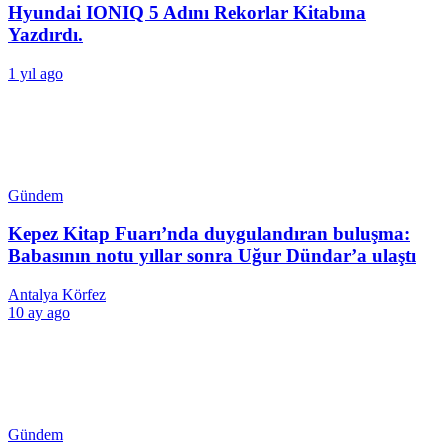
Hyundai IONIQ 5 Adını Rekorlar Kitabına
Yazdırdı.
1 yıl ago
Gündem
Kepez Kitap Fuarı’nda duygulandıran buluşma:
Babasının notu yıllar sonra Uğur Dündar’a ulaştı
Antalya Körfez
10 ay ago
Gündem