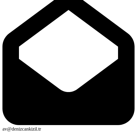
av@denizcankizil.tr