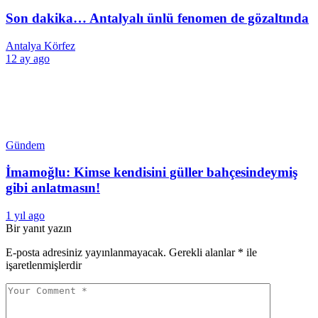
Son dakika… Antalyalı ünlü fenomen de gözaltında
Antalya Körfez
12 ay ago
Gündem
İmamoğlu: Kimse kendisini güller bahçesindeymiş
gibi anlatmasın!
1 yıl ago
Bir yanıt yazın
E-posta adresiniz yayınlanmayacak.
Gerekli alanlar
*
ile
işaretlenmişlerdir