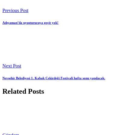
Previous Post
Adıyaman’da uyuşturucuya geçit yok!
Next Post
Nevşehir Belediyesi 1. Kabak Çekirdeği Festivali hafta sonu yapılacak.
Related Posts