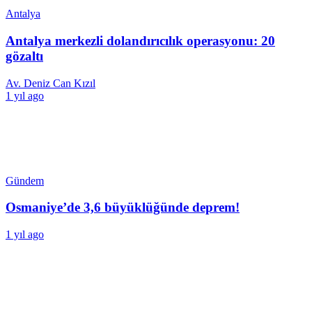
Antalya
Antalya merkezli dolandırıcılık operasyonu: 20
gözaltı
Av. Deniz Can Kızıl
1 yıl ago
Gündem
Osmaniye’de 3,6 büyüklüğünde deprem!
1 yıl ago