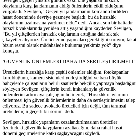
Sevilgen, geçen yıllarda gündüz vakti bile yaşanan hırsızlık
olaylarına karşı jandarmanın aldığı önlemlerin etkili olduğunu
vurguladı. Sevilgen, “Geçen yıl jandarmanın komando birlikleri
hasat döneminde devriye gezmeye başladı, bu da hırsızlık
olaylarının azalmasına yardımcı oldu” dedi. Ancak son bir haftadır
hırsızlık vakalarında yeniden artış yaşandığını kaydeden Sevilgen,
“Bu yıl çiftçilerden hırsızlık olaylarının arttığına dair sık sık
şikayetler alıyoruz. Üreticiler ne yapmaları gerektiğini soruyor, fakat
bizim resmi olarak müdahalede bulunma yetkimiz yok” diye
konuştu.
‘GÜVENLİK ÖNLEMLERİ DAHA DA SERTLEŞTİRİLMELİ’
Üreticilerin hırsızlığa karşı çeşitli önlemler aldığını, fotokapanlar
kurulduğunu, kamera sistemleri yerleştirdiğini ve bazı büyük
bahçelerde çalışanların belirli saatlerde bekçilik yapmaya başladığını
söyleyen Sevilgen, çiftçilerin kendi imkanlarıyla güvenlik
önlemlerini artırmaya çalıştığını belirterek, “Hırsızlık olaylarının
önlenmesi için güvenlik önlemlerinin daha da sertleştirilmesini talep
ediyoruz. Bu sadece avokado üreticileri için değil, tüm tarımsal
üreticiler için geçerli bir sorun” dedi.
Sevilgen, hırsızlık yapanların cezalandırılmasının üreticiler
üzerindeki güvenlik kaygılarını azaltacağını, daha rahat hasat
dönemi geçirmelerine katkı sağlayacağını söyledi.