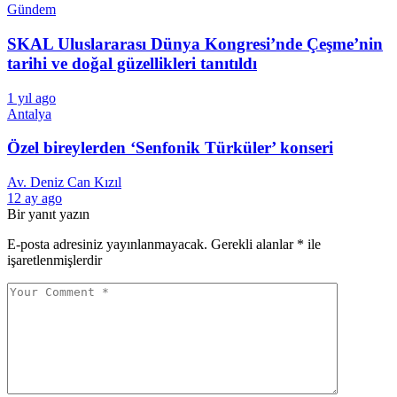
Gündem
SKAL Uluslararası Dünya Kongresi’nde Çeşme’nin
tarihi ve doğal güzellikleri tanıtıldı
1 yıl ago
Antalya
Özel bireylerden ‘Senfonik Türküler’ konseri
Av. Deniz Can Kızıl
12 ay ago
Bir yanıt yazın
E-posta adresiniz yayınlanmayacak.
Gerekli alanlar
*
ile
işaretlenmişlerdir