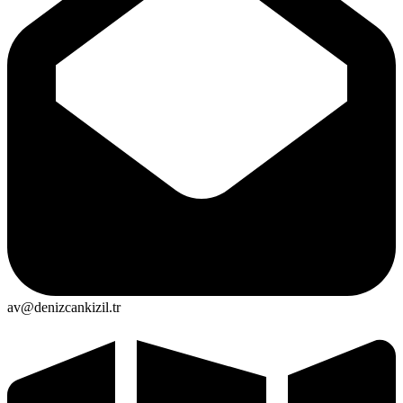
av@denizcankizil.tr