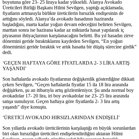
boyutuna göre 23- 25 liraya kadar yükseldi. Alanya Avokado
Üreticileri Birliği Başkanı Hilmi Sevilgen, yaptığı açıklamada,
fiyatların artmasıyla birlikte üreticilerin hırsızlık endişesinin de
arttığını söyledi. Alanya’da avokado hasadının haziranda
başladığını, marta kadar yoğun devam edeceğini belirten Sevilgen,
marttan sonra ise hazirana kadar az miktarda hasat yapılarak iç
piyasanın ihtiyaçlarının karşılanacağını belirtti. Bu yıl hasadın zirve
dönemini geride bıraktıklarını kaydeden Sevilgen, “En yoğun
dönemimizi geride bıraktık ve artık hasatta bir düşüş sürecine girdik”
dedi.
‘GEÇEN HAFTAYA GÖRE FİYATLARDA 2- 3 LİRA ARTIŞ
YAŞANDI’
Son haftalarda avokado fiyatlarının değişkenlik gösterdiğine dikkati
çeken Sevilgen, “Geçen haftalarda fiyatlar 15 ila 18 lira arasında
değişirken, şu an itibarıyla artış gözlemleniyor. Şu anda normal boy
avokadolar 17- 20 lira, iri boy avokadolar ise 23- 25 lira arasında
satışa sunuluyor. Geçen haftaya göre fiyatlarda 2- 3 lira artış
yaşandı” diye konuştu.
‘ÜRETİCİ AVOKADO HIRSIZLARINDAN ENDİŞELİ’
Son yıllarda avokado üreticilerinin karşılaştığı en büyük sorunlardan
biri olan hırsızlığın üreticileri endişelendirdiğini aktaran Hilmi