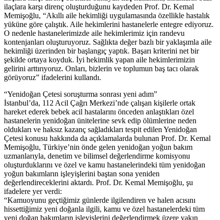
ilaçlara karşı direnç oluşturduğunu kaydeden Prof. Dr. Kemal
Memişoğlu, “Akıllı aile hekimliği uygulamasında özellikle hastalık
yüküne göre çalıştık. Aile hekimlerini hastanelerle entegre ediyoruz.
O nedenle hastanelerimizde aile hekimlerimiz için randevu
kontenjanları oluşturuyoruz. Sağlıkta değer bazlı bir yaklaşımla aile
hekimliği üzerinden bir başlangıç yaptık. Başarı kriterini net bir
şekilde ortaya koyduk. İyi hekimlik yapan aile hekimlerimizin
gelirini arttırıyoruz. Onları, bizlerin ve toplumun baş tacı olarak
görüyoruz” ifadelerini kullandı.
“Yenidoğan Çetesi soruşturma sonrası yeni adım”
İstanbul’da, 112 Acil Çağrı Merkezi’nde çalışan kişilerle ortak
hareket ederek bebek acil hastalarını önceden anlaştıkları özel
hastanelerin yenidoğan ünitelerine sevk edip ölümlerine neden
oldukları ve haksız kazanç sağladıkları tespit edilen Yenidoğan
Çetesi konusu hakkında da açıklamalarda bulunan Prof. Dr. Kemal
Memişoğlu, Türkiye’nin önde gelen yenidoğan yoğun bakım
uzmanlarıyla, denetim ve bilimsel değerlendirme komisyonu
oluşturduklarını ve özel ve kamu hastanelerindeki tüm yenidoğan
yoğun bakımların işleyişlerini baştan sona yeniden
değerlendireceklerini aktardı. Prof. Dr. Kemal Memişoğlu, şu
ifadelere yer verdi:
“Kamuoyunu geçtiğimiz günlerde ilgilendiren ve halen acısını
hissettiğimiz yeni doğanla ilgili, kamu ve özel hastanelerdeki tüm
yeni doğan bakımların işleyişlerini değerlendirmek üzere yakın