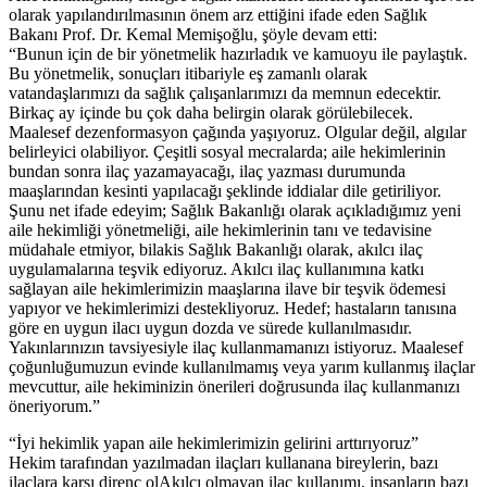
olarak yapılandırılmasının önem arz ettiğini ifade eden Sağlık
Bakanı Prof. Dr. Kemal Memişoğlu, şöyle devam etti:
“Bunun için de bir yönetmelik hazırladık ve kamuoyu ile paylaştık.
Bu yönetmelik, sonuçları itibariyle eş zamanlı olarak
vatandaşlarımızı da sağlık çalışanlarımızı da memnun edecektir.
Birkaç ay içinde bu çok daha belirgin olarak görülebilecek.
Maalesef dezenformasyon çağında yaşıyoruz. Olgular değil, algılar
belirleyici olabiliyor. Çeşitli sosyal mecralarda; aile hekimlerinin
bundan sonra ilaç yazamayacağı, ilaç yazması durumunda
maaşlarından kesinti yapılacağı şeklinde iddialar dile getiriliyor.
Şunu net ifade edeyim; Sağlık Bakanlığı olarak açıkladığımız yeni
aile hekimliği yönetmeliği, aile hekimlerinin tanı ve tedavisine
müdahale etmiyor, bilakis Sağlık Bakanlığı olarak, akılcı ilaç
uygulamalarına teşvik ediyoruz. Akılcı ilaç kullanımına katkı
sağlayan aile hekimlerimizin maaşlarına ilave bir teşvik ödemesi
yapıyor ve hekimlerimizi destekliyoruz. Hedef; hastaların tanısına
göre en uygun ilacı uygun dozda ve sürede kullanılmasıdır.
Yakınlarınızın tavsiyesiyle ilaç kullanmamanızı istiyoruz. Maalesef
çoğunluğumuzun evinde kullanılmamış veya yarım kullanmış ilaçlar
mevcuttur, aile hekiminizin önerileri doğrusunda ilaç kullanmanızı
öneriyorum.”
“İyi hekimlik yapan aile hekimlerimizin gelirini arttırıyoruz”
Hekim tarafından yazılmadan ilaçları kullanana bireylerin, bazı
ilaçlara karşı direnç olAkılcı olmayan ilaç kullanımı, insanların bazı