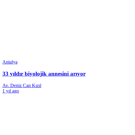
Antalya
33 yıldır biyolojik annesini arıyor
Av. Deniz Can Kızıl
1 yıl ago