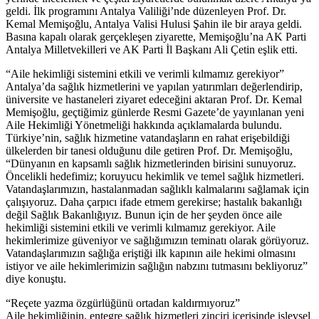
geldi. İlk programını Antalya Valiliği’nde düzenleyen Prof. Dr.
Kemal Memişoğlu, Antalya Valisi Hulusi Şahin ile bir araya geldi.
Basına kapalı olarak gerçekleşen ziyarette, Memişoğlu’na AK Parti
Antalya Milletvekilleri ve AK Parti İl Başkanı Ali Çetin eşlik etti.
“Aile hekimliği sistemini etkili ve verimli kılmamız gerekiyor”
Antalya’da sağlık hizmetlerini ve yapılan yatırımları değerlendirip,
üniversite ve hastaneleri ziyaret edeceğini aktaran Prof. Dr. Kemal
Memişoğlu, geçtiğimiz günlerde Resmi Gazete’de yayınlanan yeni
Aile Hekimliği Yönetmeliği hakkında açıklamalarda bulundu.
Türkiye’nin, sağlık hizmetine vatandaşların en rahat erişebildiği
ülkelerden bir tanesi olduğunu dile getiren Prof. Dr. Memişoğlu,
“Dünyanın en kapsamlı sağlık hizmetlerinden birisini sunuyoruz.
Öncelikli hedefimiz; koruyucu hekimlik ve temel sağlık hizmetleri.
Vatandaşlarımızın, hastalanmadan sağlıklı kalmalarını sağlamak için
çalışıyoruz. Daha çarpıcı ifade etmem gerekirse; hastalık bakanlığı
değil Sağlık Bakanlığıyız. Bunun için de her şeyden önce aile
hekimliği sistemini etkili ve verimli kılmamız gerekiyor. Aile
hekimlerimize güveniyor ve sağlığımızın teminatı olarak görüyoruz.
Vatandaşlarımızın sağlığa eriştiği ilk kapının aile hekimi olmasını
istiyor ve aile hekimlerimizin sağlığın nabzını tutmasını bekliyoruz”
diye konuştu.
“Reçete yazma özgürlüğünü ortadan kaldırmıyoruz”
Aile hekimliğinin, entegre sağlık hizmetleri zinciri içerisinde işlevsel