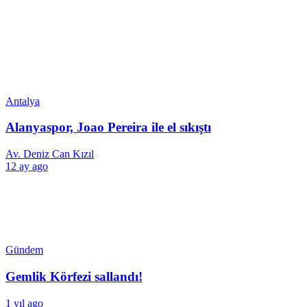
Antalya
Alanyaspor, Joao Pereira ile el sıkıştı
Av. Deniz Can Kızıl
12 ay ago
Gündem
Gemlik Körfezi sallandı!
1 yıl ago