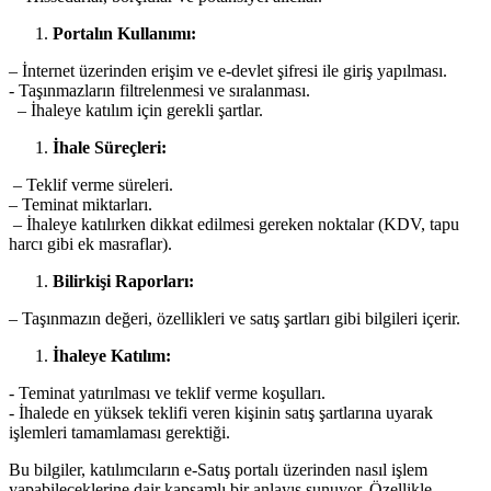
Portalın Kullanımı:
– İnternet ⁢üzerinden erişim ve⁢ e-devlet şifresi ile giriş yapılması.
⁤-⁢ Taşınmazların⁣ filtrelenmesi ve sıralanması.
⁢ ‌ – ‍İhaleye katılım için gerekli şartlar.
İhale Süreçleri:
‍ – Teklif verme süreleri.
– Teminat miktarları.
​ – İhaleye ⁢katılırken dikkat edilmesi ‍gereken noktalar (KDV, tapu
harcı⁤ gibi ek masraflar).
Bilirkişi Raporları:
– Taşınmazın değeri, özellikleri ve ​satış şartları gibi bilgileri içerir.
İhaleye Katılım:
⁣-⁤ Teminat yatırılması ve teklif verme koşulları.
⁣- İhalede en yüksek teklifi veren kişinin satış şartlarına uyarak​
işlemleri tamamlaması gerektiği.
Bu bilgiler, katılımcıların e-Satış portalı üzerinden nasıl işlem
yapabileceklerine dair kapsamlı ‍bir anlayış sunuyor. Özellikle