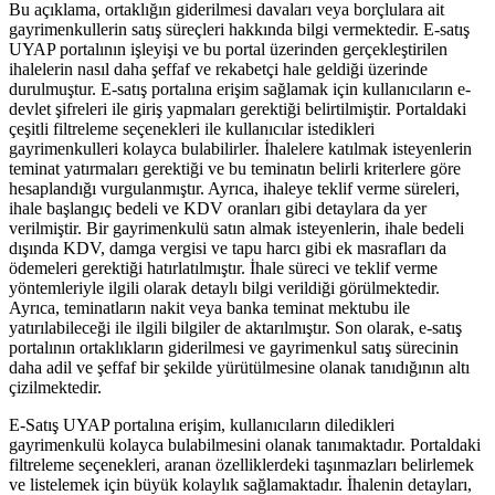
Bu açıklama, ortaklığın giderilmesi davaları veya borçlulara ait
gayrimenkullerin satış süreçleri hakkında bilgi vermektedir. E-satış
UYAP portalının işleyişi ve bu portal üzerinden gerçekleştirilen
ihalelerin nasıl daha şeffaf ve rekabetçi hale geldiği üzerinde
durulmuştur. E-satış portalına erişim sağlamak için kullanıcıların e-
devlet şifreleri ile giriş yapmaları gerektiği belirtilmiştir. Portaldaki
çeşitli filtreleme seçenekleri ile kullanıcılar istedikleri
gayrimenkulleri kolayca bulabilirler. İhalelere katılmak isteyenlerin
teminat yatırmaları gerektiği ve bu teminatın belirli kriterlere göre
hesaplandığı vurgulanmıştır. Ayrıca, ihaleye teklif verme süreleri,
ihale başlangıç bedeli ve KDV oranları gibi detaylara da yer
verilmiştir. Bir gayrimenkulü satın almak isteyenlerin, ihale bedeli
dışında KDV, damga vergisi ve tapu harcı gibi ek masrafları da
ödemeleri gerektiği hatırlatılmıştır. İhale süreci ve teklif verme
yöntemleriyle ilgili olarak detaylı bilgi verildiği görülmektedir.
Ayrıca, teminatların nakit veya banka teminat mektubu ile
yatırılabileceği ile ilgili bilgiler de aktarılmıştır. Son olarak, e-satış
portalının ortaklıkların giderilmesi ve gayrimenkul satış sürecinin
daha adil ve şeffaf bir şekilde yürütülmesine olanak tanıdığının altı
çizilmektedir.
E-Satış UYAP portalına erişim, kullanıcıların diledikleri
gayrimenkulü kolayca bulabilmesini olanak tanımaktadır. Portaldaki
filtreleme seçenekleri, aranan özelliklerdeki taşınmazları belirlemek⁢
ve‌ listelemek için ​büyük kolaylık sağlamaktadır. İhalenin detayları,