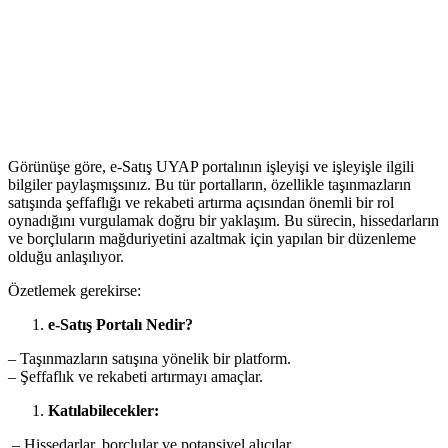
Görünüşe göre, e-Satış UYAP portalının işleyişi ve işleyişle ilgili
bilgiler paylaşmışsınız. Bu⁣ tür portalların, özellikle taşınmazların
satışında şeffaflığı ve rekabeti ⁤artırma‍ açısından​ önemli bir rol
oynadığını vurgulamak ‍doğru bir yaklaşım. Bu sürecin, hissedarların
ve borçluların mağduriyetini azaltmak için yapılan ⁢bir düzenleme‍
olduğu anlaşılıyor.
Özetlemek gerekirse:
e-Satış Portalı Nedir?
– Taşınmazların satışına⁢ yönelik bir platform.
– Şeffaflık ‌ve rekabeti artırmayı amaçlar.
Katılabilecekler:
​ – Hissedarlar, borçlular ve potansiyel alıcılar.