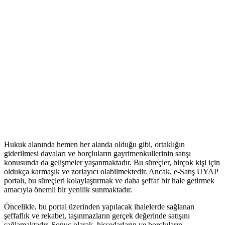
Hukuk alanında⁣ hemen her alanda olduğu gibi, ortaklığın
giderilmesi davaları ve ⁤borçluların gayrimenkullerinin satışı
konusunda da gelişmeler yaşanmaktadır. Bu süreçler, birçok kişi için
oldukça karmaşık⁤ ve zorlayıcı olabilmektedir.⁤ Ancak, e-Satış UYAP ​
portalı, bu süreçleri kolaylaştırmak ve daha şeffaf bir hale getirmek
amacıyla önemli bir ​yenilik⁢ sunmaktadır.
Öncelikle, bu‌ portal üzerinden⁤ yapılacak ihalelerde sağlanan
şeffaflık‍ ve rekabet, taşınmazların ​gerçek değerinde satışını
sağlamaktadır. Sonuç olarak, ⁢hissedarların ve borçluların ​