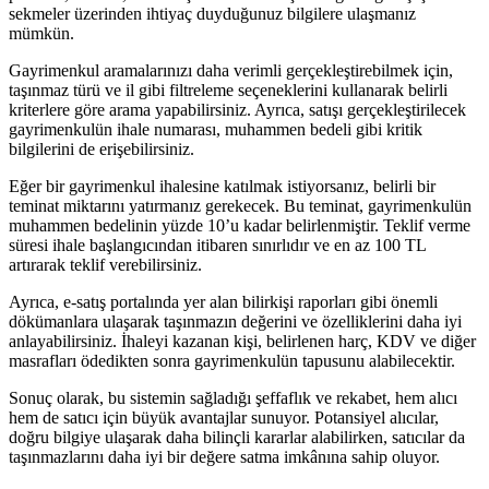
sekmeler üzerinden ⁢ihtiyaç duyduğunuz bilgilere ulaşmanız
mümkün.
Gayrimenkul‌ aramalarınızı‍ daha verimli gerçekleştirebilmek için,
taşınmaz türü ve il gibi filtreleme seçeneklerini kullanarak‍ belirli
kriterlere ‍göre arama yapabilirsiniz. ⁤Ayrıca, ‌satışı gerçekleştirilecek
gayrimenkulün ihale‌ numarası, muhammen bedeli gibi kritik
bilgilerini de​ erişebilirsiniz.
Eğer bir gayrimenkul ihalesine katılmak istiyorsanız, belirli bir
teminat miktarını yatırmanız gerekecek. Bu teminat, gayrimenkulün
muhammen bedelinin ‍yüzde 10’u kadar ⁤belirlenmiştir.‍ Teklif verme
süresi ⁤ihale⁣ başlangıcından ⁤itibaren ⁢sınırlıdır ve en az 100 TL
artırarak teklif verebilirsiniz.
Ayrıca, e-satış portalında yer alan bilirkişi raporları gibi önemli
dökümanlara ‌ulaşarak ⁢taşınmazın değerini ⁢ve⁣ özelliklerini daha iyi
anlayabilirsiniz. İhaleyi kazanan kişi, belirlenen harç, KDV ve ⁤diğer​
masrafları ödedikten sonra ⁢gayrimenkulün tapusunu alabilecektir.
Sonuç olarak, bu sistemin sağladığı⁤ şeffaflık⁤ ve rekabet, hem alıcı
hem de satıcı ‍için büyük avantajlar ⁢sunuyor. Potansiyel alıcılar,
doğru bilgiye⁤ ulaşarak daha bilinçli kararlar alabilirken, satıcılar da
taşınmazlarını daha ⁤iyi bir ‍değere satma imkânına sahip oluyor.