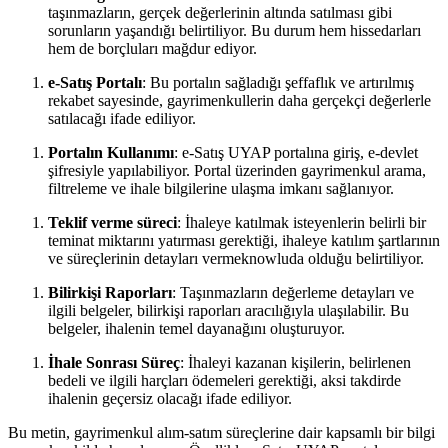
taşınmazların, gerçek değerlerinin ⁣altında satılması gibi
sorunların ⁤yaşandığı belirtiliyor. Bu durum hem hissedarları
hem de borçluları mağdur ediyor.
e-Satış Portalı
: Bu portalın sağladığı şeffaflık ve artırılmış
rekabet sayesinde, gayrimenkullerin⁤ daha gerçekçi değerlerle
satılacağı ifade ediliyor.
Portalın Kullanımı
: e-Satış UYAP portalına giriş, e-devlet
şifresiyle yapılabiliyor. Portal üzerinden gayrimenkul arama,
filtreleme ve⁤ ihale⁢ bilgilerine ulaşma imkanı sağlanıyor.
Teklif ‍verme süreci
: İhaleye katılmak isteyenlerin belirli bir
teminat miktarını‍ yatırması gerektiği, ihaleye katılım şartlarının
ve süreçlerinin detayları vermeknowluda⁢ olduğu belirtiliyor.
Bilirkişi Raporları
: Taşınmazların değerleme detayları ve
ilgili belgeler,‌ bilirkişi raporları aracılığıyla ulaşılabilir. Bu
belgeler, ihalenin temel dayanağını oluşturuyor.
İhale Sonrası Süreç
: İhaleyi kazanan kişilerin, belirlenen
bedeli ve ilgili harçları ​ödemeleri gerektiği, aksi takdirde
ihalenin geçersiz olacağı ‍ifade ediliyor.
Bu⁤ metin, gayrimenkul alım-satım süreçlerine dair kapsamlı bir bilgi