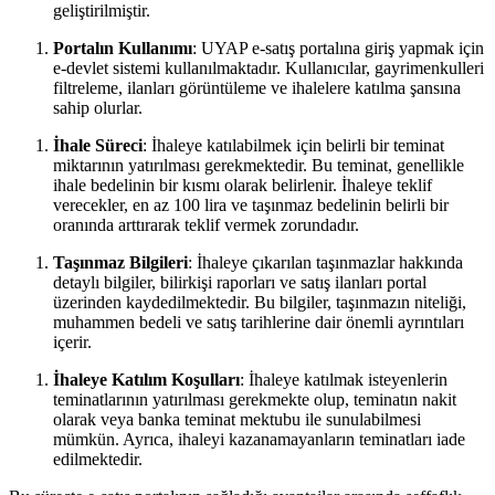
geliştirilmiştir.
Portalın ​Kullanımı
: UYAP ⁤e-satış portalına giriş yapmak için
e-devlet sistemi kullanılmaktadır. Kullanıcılar, gayrimenkulleri
filtreleme, ilanları görüntüleme ve ihalelere katılma şansına
sahip olurlar.
İhale⁢ Süreci
: İhaleye katılabilmek‍ için belirli bir‍ teminat
miktarının ⁤yatırılması⁤ gerekmektedir. Bu teminat,‌ genellikle
ihale bedelinin bir kısmı olarak belirlenir. İhaleye teklif
verecekler, en az 100 lira ve taşınmaz bedelinin belirli bir
oranında ​arttırarak teklif vermek zorundadır.
Taşınmaz Bilgileri
: İhaleye çıkarılan taşınmazlar hakkında
detaylı bilgiler, bilirkişi raporları ve satış ilanları portal
üzerinden kaydedilmektedir. Bu bilgiler, taşınmazın niteliği,​
muhammen bedeli ve satış tarihlerine dair önemli ayrıntıları⁢
içerir.
İhaleye ⁢Katılım ‌Koşulları
: İhaleye katılmak isteyenlerin
teminatlarının yatırılması gerekmekte olup, teminatın nakit
‌olarak ‍veya banka ⁣teminat mektubu ile sunulabilmesi⁣
mümkün. Ayrıca, ihaleyi kazanamayanların⁣ teminatları iade
edilmektedir.