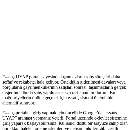
E-satış UYAP portalı sayesinde taşınmazların satış süreçleri daha
şeffaf ve rekabetçi hale geliyor. Ortaklığın giderilmesi davaları⁢ veya
borçluların gayrimenkullerinin satışları sonrası, taşınmazların gerçek
değerinin​ altında satış yapılması sıkça‍ rastlanan bir durum. Bu
mağduriyetlerin önüne‍ geçmek için e-satış ‍sistemi önemli bir
alternatif sunuyor.
E-satış portalına giriş yapmak için öncelikle⁣ Google’da “e-satış
UYAP” araması yapmanız yeterli. Portal üzerinde⁢ e-devlet sistemine
giriş yaparak ‍başlayabilirsiniz. Kullanıcı dostu bir arayüze sahip olan
portalda, ihaleler, ödeme işlemleri ⁢ve iletişim bilgileri gibi çeşitli