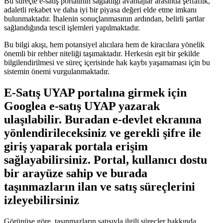
Bu süreçte e-satış portalının sağladığı avantajlar arasında şeffaflık,
adaletli rekabet ve daha iyi bir piyasa değeri elde etme imkanı
bulunmaktadır. İhalenin sonuçlanmasının ardından, belirli şartlar
sağlandığında tescil ⁣işlemleri yapılmaktadır.
Bu bilgi akışı, hem⁢ potansiyel ‍alıcılara hem de kiracılara yönelik
önemli bir rehber niteliği taşımaktadır.⁤ Herkesin eşit bir şekilde ​
bilgilendirilmesi ve süreç⁤ içerisinde hak kaybı yaşamaması için bu
sistemin önemi vurgulanmaktadır.
E-Satış UYAP portalına ⁢girmek‍ için
Googlea e-satış UYAP yazarak
ulaşılabilir. ⁣Buradan⁤ e-devlet ekranına
yönlendirileceksiniz ve gerekli şifre ile
giriş yaparak ⁢portala erişim
sağlayabilirsiniz. ⁤Portal,‍ kullanıcı dostu
bir arayüze sahip⁤ ve burada
taşınmazların ilan ve satış süreçlerini
izleyebilirsiniz
Görünüşe göre, taşınmazların satışıyla⁣ ilgili süreçler hakkında