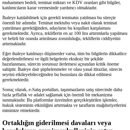
muhammen bedeli, teminat⁤ miktarı ve KDV oranları gibi bilgiler,
katılımcıların karar vermesinde yardımcı olmaktadır.
İhaleye katılabilmek için gerekli teminatın yatılması bu süreçte
önemli bir adımdır. Teminat mektubu veya nakit⁢ olarak teminat
yatırılması gerektiğinden, adayların bu koşulları karşılaması
gerekmektedir. Ayrıca, tekliflerin​ en az 100 lira artırımlarla​ yapılması
ve belirli ⁤bir oranda artırılması zorunluluğu, tekliflerin ciddiyetini
artırmaktadır.
Eğer ​ihaleye katılmayı düşünenler varsa, tüm bu bilgilerin dikkatlice
değerlendirilmesi ve ilgili belgelerin eksiksiz bir şekilde⁢
hazırlanması, sürecin sorunsuz ilerlemesi açısından kritik⁢ öneme
sahiptir. İhaleye dair şüphelenmeler ve olası yasal itirazlar, sürecin
seyrini etkileyebileceğinden bu hususlara da dikkat edilmesi
⁤gerekmektedir.
Sonuç olarak, e-Satış portalları, taşınmazların satış sürecinde daha
fazla şeffaflık ⁢ve adalet sağlamak için önemli bir mekanizma
sunmaktadır. Bu⁤ platformlar üzerinden‍ gerçekleştirilen işlemler,
hukuk sisteminin‍ etkinliğini artırmakta ⁢ve tarafların mağduriyetlerini
minimize etmektedir.
Ortaklığın giderilmesi davaları veya