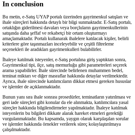
In conclusion
Bu metin, e-Satış UYAP portalı üzerinden gayrimenkul satışları ve
ihale süreçleri hakkında detaylı bir bilgi sunmaktadır. E-Satış portalı,
ortaklığın giderilmesi davaları veya borçluların gayrimenkullerinin
satışında daha şeffaf ve rekabetçi bir ⁤ortam oluşturmayı
amaçlamaktadır. Portalı kullanarak‌ ihalelere katılacak kişiler, belirli
kriterlere göre taşınmazları inceleyebilir ve çeşitli filtreleme
seçenekleri ile⁣ aradıkları gayrimenkulleri​ bulabilirler.
İhaleye katılmak ​isteyenler, e-Satış portalına giriş yaptıktan⁤ sonra,
Gayrimenkul tipi,​ ilçe, satış memurluğu gibi parametreleri seçerek
arama yapabilirler. İhale sürecinde ⁢belirlenen muhammen bedel,
teminat miktarı ve ⁢diğer masraflar hakkında detaylar⁢ verilmektedir.
Ayrıca, ihale sürecinde katılımcıların dikkat​ etmesi gereken ‌hususlar
ve işlemler ⁢de açıklanmaktadır.
Bunun yanı sıra ihale sonrası prosedürler, teminatların yatırılması ve
geri iade süreçleri gibi konular da ele alınmakta, katılımcılara yasal
süreçler hakkında bilgilendirmeler yapılmaktadır. ​İhaleye​ katılmak⁣
isteyenlerin bu bilgileri dikkate alarak hareket etmeleri⁢ gerektiği
‌vurgulanmaktadır. Bu kapsamda, ⁤yaygın olarak karşılaşılan sorular
ve işlemler hakkında örnekler verilerek süreç kolaylaştırılmaya‍
çalışılmaktadır.