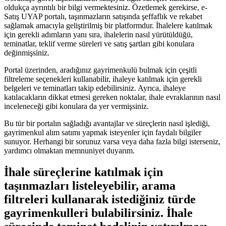
‌oldukça ayrıntılı bir bilgi vermektesiniz. Özetlemek ⁤gerekirse, e-
Satış UYAP portalı, taşınmazların satışında şeffaflık ve rekabet
sağlamak amacıyla geliştirilmiş bir platformdur. İhalelere katılmak
için gerekli adımların yanı sıra, ihalelerin nasıl yürütüldüğü,
teminatlar, teklif verme süreleri ve satış şartları gibi konulara
değinmişsiniz.
Portal ⁤üzerinden, aradığınız gayrimenkulü bulmak için çeşitli‍
filtreleme seçenekleri kullanabilir, ihaleye katılmak için ⁢gerekli​
belgeleri ve teminatları takip edebilirsiniz. Ayrıca, ihaleye
katılacakların dikkat etmesi gereken noktalar, ihale ⁣evraklarının ‍nasıl
inceleneceği gibi konulara da yer⁤ vermişsiniz.
Bu tür bir‌ portalın sağladığı avantajlar ⁤ve süreçlerin ‍nasıl işlediği,
gayrimenkul alım satımı yapmak isteyenler için‍ faydalı bilgiler
sunuyor. Herhangi bir​ sorunuz varsa veya daha fazla⁤ bilgi isterseniz,
yardımcı olmaktan memnuniyet ‌duyarım.
İhale süreçlerine katılmak için
taşınmazları listeleyebilir, arama
filtreleri kullanarak ​istediğiniz türde
gayrimenkulleri bulabilirsiniz. İhale