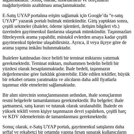
mağduriyetinin azaltılması ‍amaçlanmaktadır.
E-Satış UYAP portalına erişim sağlamak için ​Google’da “e-satış
UYAP” yazarak portalı bulmak mümkündür. Giriş yaptıktan sonra,
çeşitli sekmeler (ihaleler, ödeme işlemleri, iletişim bilgileri vb.)‌
üzerinden gayrimenkul‌ ilanlarına ulaşmak ​mümkündür. Taşınmazları
filtreleyerek arama yapabilir, müstakil evlerden arsaya kadar çeşitli
gayrimenkul tiplerine ulaşabilirsiniz. Ayrıca, il ​veya ilçeye göre de
⁣arama⁣ yapma imkânı bulunmaktadır.
İhalelere katılmadan önce belirli bir teminat miktarını yatırmak
gerekmektedir.‍ Teminat miktarı, muhammen bedelin belirli bir
yüzdesi olarak ‍hesaplanmaktadır. İhale‍ bedeli, taşınmazın
değerlemesine göre farklılık gösterebilir. Elde edilen teklifler, büyük
bir rekabet ortamı yaratmakta ve alıcıların daha ⁣adil fiyatlarla
taşınmaz elde ⁣etmelerini ⁣sağlamaktadır.
Bir alım sürecinin sonuçlanmasının ardından, ⁤ihale sonuçlarının
resmi⁢ belgelerle tamamlanması gerekmektedir. Bu⁤ belgeler; ⁤ihale
şartnamesi, satış⁣ kararı ve tutanak ‍olarak sıralanabilir. İhalede en
yüksek teklifi veren kişiye taşınmazın‌ devri yapılırken, çeşitli harç
ve KDV ödemelerinin‌ de ⁤tamamlanması gerekmektedir.
Sonuç olarak,⁢ e-Satış UYAP portalı, gayrimenkul satışlarını daha
şeffaf⁢ ve rekabetçi bir‌ ortamda yapma ​fırsatı sunarak kullanıcıların