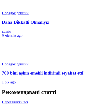
Порядок денний
Daha Dikkatli Olmalıyız
адмін
9 місяців ago
Порядок денний
700 bini aşkın emekli indirimli seyahat etti!
1 рік ago
Рекомендовані статті
Переглянути всі