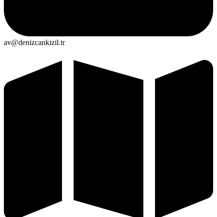
av@denizcankizil.tr