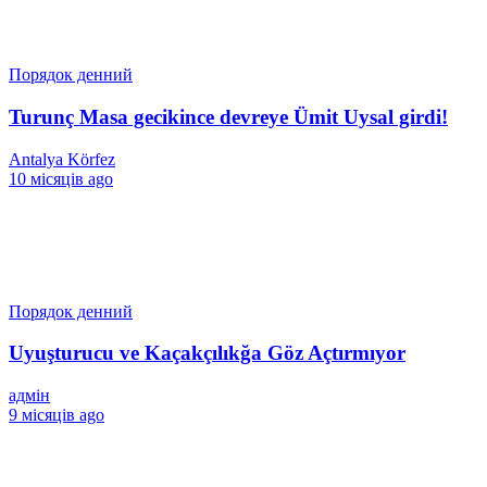
Порядок денний
Turunç Masa gecikince devreye Ümit Uysal girdi!
Antalya Körfez
10 місяців ago
Порядок денний
Uyuşturucu ve Kaçakçılıkğa Göz Açtırmıyor
адмін
9 місяців ago