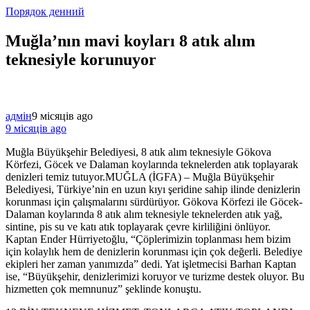
Порядок денний
Muğla’nın mavi koyları 8 atık alım
teknesiyle korunuyor
адмін
9 місяців ago
9 місяців ago
Muğla Büyükşehir Belediyesi, 8 atık alım teknesiyle Gökova
Körfezi, Göcek ve Dalaman koylarında teknelerden atık toplayarak
denizleri temiz tutuyor.MUĞLA (İGFA) – Muğla Büyükşehir
Belediyesi, Türkiye’nin en uzun kıyı şeridine sahip ilinde denizlerin
korunması için çalışmalarını sürdürüyor. Gökova Körfezi ile Göcek-
Dalaman koylarında 8 atık alım teknesiyle teknelerden atık yağ,
sintine, pis su ve katı atık toplayarak çevre kirliliğini önlüyor.
Kaptan Ender Hürriyetoğlu, “Çöplerimizin toplanması hem bizim
için kolaylık hem de denizlerin korunması için çok değerli. Belediye
ekipleri her zaman yanımızda” dedi. Yat işletmecisi Barhan Kaptan
ise, “Büyükşehir, denizlerimizi koruyor ve turizme destek oluyor. Bu
hizmetten çok memnunuz” şeklinde konuştu.