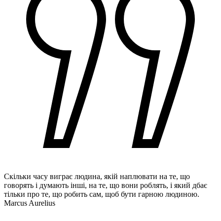
Скільки часу виграє людина, якій наплювати на те, що
говорять і думають інші, на те, що вони роблять, і який дбає
тільки про те, що робить сам, щоб бути гарною людиною.
Marcus Aurelius