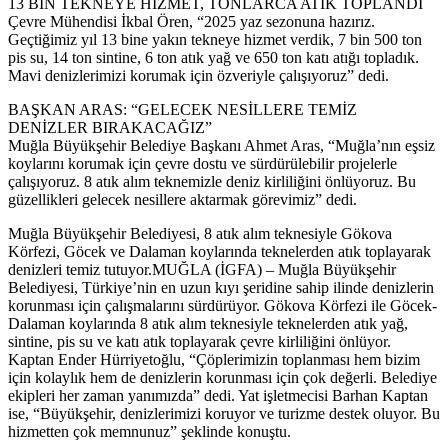
13 BİN TEKNEYE HİZMET, TONLARCA ATIK TOPLANDI
Çevre Mühendisi İkbal Ören, “2025 yaz sezonuna hazırız.
Geçtiğimiz yıl 13 bine yakın tekneye hizmet verdik, 7 bin 500 ton
pis su, 14 ton sintine, 6 ton atık yağ ve 650 ton katı atığı topladık.
Mavi denizlerimizi korumak için özveriyle çalışıyoruz” dedi.
BAŞKAN ARAS: “GELECEK NESİLLERE TEMİZ
DENİZLER BIRAKACAĞIZ”
Muğla Büyükşehir Belediye Başkanı Ahmet Aras, “Muğla’nın eşsiz
koylarını korumak için çevre dostu ve sürdürülebilir projelerle
çalışıyoruz. 8 atık alım teknemizle deniz kirliliğini önlüyoruz. Bu
güzellikleri gelecek nesillere aktarmak görevimiz” dedi.
​Muğla Büyükşehir Belediyesi, 8 atık alım teknesiyle Gökova
Körfezi, Göcek ve Dalaman koylarında teknelerden atık toplayarak
denizleri temiz tutuyor.MUĞLA (İGFA) – Muğla Büyükşehir
Belediyesi, Türkiye’nin en uzun kıyı şeridine sahip ilinde denizlerin
korunması için çalışmalarını sürdürüyor. Gökova Körfezi ile Göcek-
Dalaman koylarında 8 atık alım teknesiyle teknelerden atık yağ,
sintine, pis su ve katı atık toplayarak çevre kirliliğini önlüyor.
Kaptan Ender Hürriyetoğlu, “Çöplerimizin toplanması hem bizim
için kolaylık hem de denizlerin korunması için çok değerli. Belediye
ekipleri her zaman yanımızda” dedi. Yat işletmecisi Barhan Kaptan
ise, “Büyükşehir, denizlerimizi koruyor ve turizme destek oluyor. Bu
hizmetten çok memnunuz” şeklinde konuştu.