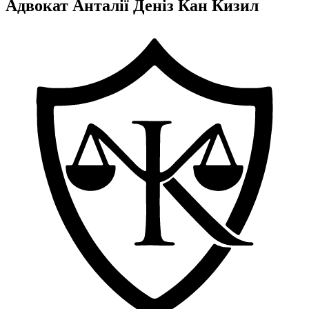
Адвокат Анталії Деніз Кан Кизил