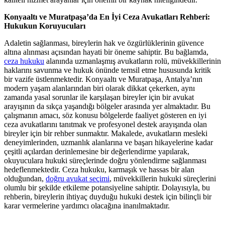
Konyaaltı ve Muratpaşa’da En İyi Ceza Avukatları Rehberi:
Hukukun Koruyucuları
Adaletin sağlanması, bireylerin hak ve özgürlüklerinin güvence
altına alınması açısından hayati bir öneme sahiptir. Bu bağlamda,
ceza hukuku
alanında uzmanlaşmış avukatların rolü, müvekkillerinin
haklarını savunma ve hukuk önünde temsil etme hususunda kritik
bir vazife üstlenmektedir. Konyaaltı ve Muratpaşa, Antalya’nın
modern yaşam alanlarından biri olarak dikkat çekerken, aynı
zamanda yasal sorunlar ile karşılaşan bireyler için bir avukat
arayışının da sıkça yaşandığı bölgeler arasında yer almaktadır. Bu
çalışmanın amacı, söz konusu bölgelerde faaliyet gösteren en iyi
ceza avukatlarını tanıtmak ve profesyonel destek arayışında olan
bireyler için bir rehber sunmaktır. Makalede, avukatların mesleki
deneyimlerinden, uzmanlık alanlarına ve başarı hikayelerine kadar
çeşitli açılardan derinlemesine bir değerlendirme yapılarak,
okuyuculara hukuki süreçlerinde doğru yönlendirme sağlanması
hedeflenmektedir. Ceza hukuku, karmaşık ve hassas bir alan
olduğundan,
doğru avukat seçimi
, müvekkillerin hukuki süreçlerini
olumlu bir şekilde etkileme potansiyeline sahiptir. Dolayısıyla, bu
rehberin, bireylerin ihtiyaç duyduğu hukuki destek için bilinçli bir
karar vermelerine yardımcı olacağına inanılmaktadır.