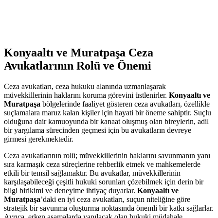
Konyaaltı ve Muratpaşa Ceza
Avukatlarının Rolü ve Önemi
Ceza avukatları, ceza hukuku alanında uzmanlaşarak
müvekkillerinin haklarını koruma görevini üstlenirler.
Konyaaltı ve
Muratpaşa
bölgelerinde faaliyet gösteren ceza avukatları, özellikle
suçlamalara maruz kalan kişiler için hayati bir öneme sahiptir. Suçlu
olduğuna dair kamuoyunda bir kanaat oluşmuş olan bireylerin, adil
bir yargılama sürecinden geçmesi için bu avukatların devreye
girmesi gerekmektedir.
Ceza avukatlarının rolü; müvekkillerinin haklarını savunmanın yanı
sıra karmaşık ceza süreçlerine rehberlik etmek ve mahkemelerde
etkili bir temsil sağlamaktır. Bu avukatlar, müvekkillerinin
karşılaşabileceği çeşitli hukuki sorunları çözebilmek için derin bir
bilgi birikimi ve deneyime ihtiyaç duyarlar.
Konyaaltı ve
Muratpaşa
’daki en iyi ceza avukatları, suçun niteliğine göre
stratejik bir savunma oluşturma noktasında önemli bir katkı sağlarlar.
Ayrıca, erken aşamalarda yapılacak olan hukuki müdahale,