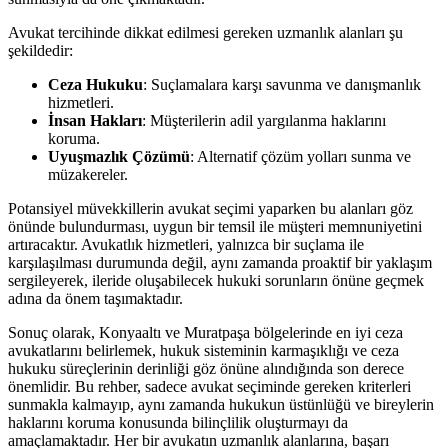
Avukat tercihinde dikkat edilmesi gereken uzmanlık alanları şu
şekildedir:
Ceza Hukuku
: Suçlamalara karşı savunma ve danışmanlık
hizmetleri.
İnsan Hakları
: Müşterilerin adil yargılanma haklarını
koruma.
Uyuşmazlık Çözümü
: Alternatif çözüm yolları sunma ve
müzakereler.
Potansiyel müvekkillerin avukat seçimi yaparken bu alanları göz
önünde bulundurması, uygun bir temsil ile müşteri memnuniyetini
artıracaktır. Avukatlık hizmetleri, yalnızca bir suçlama ile
karşılaşılması durumunda değil, aynı zamanda proaktif bir yaklaşım
sergileyerek, ileride oluşabilecek hukuki sorunların önüne geçmek
adına da önem taşımaktadır.
Sonuç olarak, Konyaaltı ve Muratpaşa bölgelerinde en iyi ceza
avukatlarını belirlemek, hukuk sisteminin karmaşıklığı ve ceza
hukuku süreçlerinin derinliği göz önüne alındığında son derece
önemlidir. Bu rehber, sadece avukat seçiminde gereken kriterleri
sunmakla kalmayıp, aynı zamanda hukukun üstünlüğü ve bireylerin
haklarını koruma konusunda bilinçlilik oluşturmayı da
amaçlamaktadır. Her bir avukatın uzmanlık alanlarına, başarı