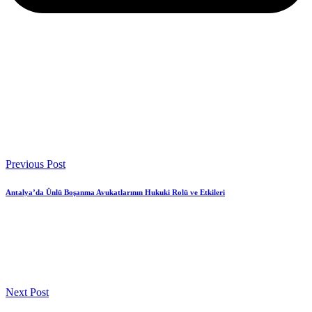
Previous Post
Antalya’da Ünlü Boşanma Avukatlarının Hukuki Rolü ve Etkileri
Next Post