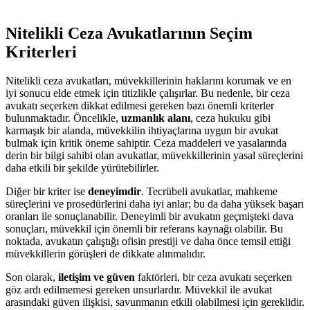
Nitelikli Ceza Avukatlarının Seçim
Kriterleri
Nitelikli ceza avukatları, müvekkillerinin haklarını korumak ve en
iyi sonucu elde etmek için titizlikle çalışırlar. Bu nedenle, bir ceza
avukatı seçerken dikkat edilmesi gereken bazı önemli kriterler
bulunmaktadır. Öncelikle,
uzmanlık alanı
, ceza hukuku gibi
karmaşık bir alanda, müvekkilin ihtiyaçlarına uygun bir avukat
bulmak için kritik öneme sahiptir. Ceza maddeleri ve yasalarında
derin bir bilgi sahibi olan avukatlar, müvekkillerinin yasal süreçlerini
daha etkili bir şekilde yürütebilirler.
Diğer bir kriter ise
deneyimdir
. Tecrübeli avukatlar, mahkeme
süreçlerini ve prosedürlerini daha iyi anlar; bu da daha yüksek başarı
oranları ile sonuçlanabilir. Deneyimli bir avukatın geçmişteki dava
sonuçları, müvekkil için önemli bir referans kaynağı olabilir. Bu
noktada, avukatın çalıştığı ofisin prestiji ve daha önce temsil ettiği
müvekkillerin görüşleri de dikkate alınmalıdır.
Son olarak,
iletişim ve güven
faktörleri, bir ceza avukatı seçerken
göz ardı edilmemesi gereken unsurlardır. Müvekkil ile avukat
arasındaki güven ilişkisi, savunmanın etkili olabilmesi için gereklidir.