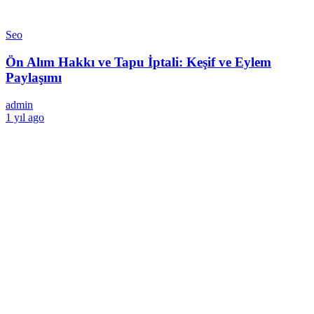
Seo
Ön Alım Hakkı ve Tapu İptali: Keşif ve Eylem
Paylaşımı
admin
1 yıl ago