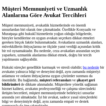
Müşteri Memnuniyeti ve Uzmanlık
Alanlarına Göre Avukat Tercihleri
Müşteri memnuniyeti, avukatlık hizmetlerinde en önemli
unsurlardan biri olarak öne çıkmaktadır. Özellikle Konyaaltı ve
Muratpaşa gibi hukukî hizmetlerin yoğun olduğu bölgelerde,
bireyler kendilerine en uygun avukatı seçerken dikkat etmeleri
gereken birçok faktör bulunmaktadır. Avukatların uzmanlık alanları,
müvekkillerin ihtiyaçlarına ne ölçüde yanıt verdiği açısından kritik
bir rol oynamaktadır. Bu nedenle, ceza avukatları arasından seçim
yaparken, uzmanlık alanlarına dikkat etmek, doğru bir tercih
yapılmasını sağlayabilir.
Hukuki süreçler genellikle karmaşık ve stresli olabilir;
bu nedenle
bir
avukatın yalnızca bilgi ve deneyimi değil, aynı zamanda müşteriyi
anlaması ve onların ihtiyaçlarına uygun çözümler sunması da
önemlidir. Bu bağlamda,
müşteri referansları
ve
şikayet geri
bildirimleri
de dikkate alınmalıdır. Müşterilere yönelik sağlanan
hizmet kalitesi, avukatın profesyonelliği ve çalışma sürecindeki
iletişim becerileri, müşteri memnuniyetinde belirleyici unsurlar
arasında yer almaktadır. İyi bir avukat, sadece yasal süreçlerdeki
bilgi ve deneyimiyle değil, aynı zamanda empati ve destek
sunmasıyla da öne çıkmaktadır.