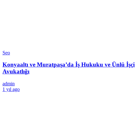
Seo
Konyaaltı ve Muratpaşa’da İş Hukuku ve Ünlü İşçi
Avukatlığı
admin
1 yıl ago