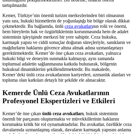
tartışılmazdır.
Kemer, Türkiye’nin önemli turizm merkezlerinden biri olmasının
yanı sıra, hukuki hizmetlerin de yoğunlaştığı bir bölge olarak dikkat
çekmektedir. Bu bağlamda, ünlü
ceza avukatları
nın rolü ve önemi,
hem bireylerin hak ve özgürlüklerinin korunmasında hem de adalet
sisteminin işleyişinde merkezi bir yere sahiptir. Ceza hukuku,
karmaşık yapısı ve ciddi sonuçlar doğuran süreçleriyle, sanıkların ve
mağdurların haklarını güvence altına almak adına uzmanlaşmayı
gerektirmektedir. Kemer’de öne çıkan ceza avukatları, yalnızca
hukuki bilgi ve deneyim sunmakla kalmayıp, aynı zamanda
toplumsal adaletin sağlanmasına katkıda bulunarak, bölgenin
hukuksal dinamiklerini şekillendirmektedir. Bu makalede,
Kemer’deki ünlü ceza avukatlarının kariyerleri, uzmanlık alanları ve
topluma olan katkıları detaylı bir şekilde ele alınacaktır.
Kemerde Ünlü Ceza Avukatlarının
Profesyonel Ekspertizleri ve Etkileri
Kemer’de öne çıkan
ünlü ceza avukatları
, hukuk sisteminin
önemli bir parçasını oluşturmakta ve müvekkillerinin haklarını
korumakta kritik bir rol oynamaktadırlar. Bu avukatlar, özellikle ceza
davalarında uzmanlaşmış olarak, davaların karmaşık yapısını anlama