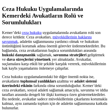
Ceza Hukuku Uygulamalarında
Kemerdeki Avukatların Rolü ve
Sorumlulukları
Kemer’deki
ceza hukuku
uygulamalarında avukatların rolü son
derece kritiktir. Ceza avukatları,
müvekkillerinin haklarını
savunmak
, adaletin sağlanmasına yardımcı olmak ve hukukun
üstünlüğünü korumak adına önemli görevler üstlenmektedirler. Bu
bağlamda, ceza avukatlarının başlıca sorumlulukları arasında
hukuki danışmanlık
sağlamak,
savunma stratejileri
geliştirmek
ve
dava süreçlerini yönetmek
yer almaktadır. Avukatlar,
suçlamalara karşı etkili bir şekilde karşılık vererek, müvekkillerinin
hak kaybı yaşamalarını önlemeye çalışırlar.
Ceza hukuku uygulamalarındaki bir diğer önemli nokta ise,
avukatların
toplumsal yanlılıkları
azaltma ve
adalet sistemi
üzerindeki etkinin
farkında olma sorumluluğudur. Kemer’deki
ceza avukatları, sosyal adaleti sağlamak amacıyla, savunma ve iddia
tarafları arasında dengeli bir ilişki kurmaya özen göstermektedirler.
Bu nedenle, avukatlar sadece müvekkillerinin çıkarlarını korumakla
kalmaz, aynı zamanda toplum için de adaletin sağlanmasına katkıda
bulunurlar.