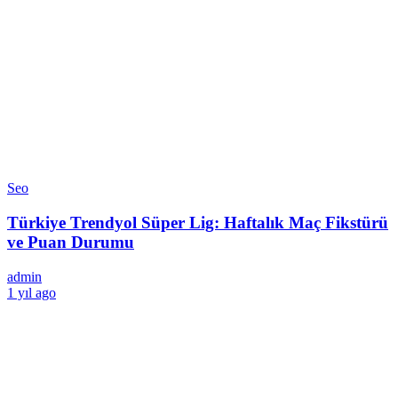
Seo
Türkiye Trendyol Süper Lig: Haftalık Maç Fikstürü
ve Puan Durumu
admin
1 yıl ago