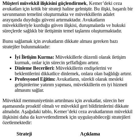
Müşteri müvekkil ilişkisini güçlendirmek
, Kemer’deki ceza
avukatları için kritik bir strateji haline gelmiştir. Bu ilişki, başarılı bir
savunmanın temelini oluşturmakta ve müvekkillerin adalet
arayışında duyduğu güveni artırmaktadır. Avukatların
müvekkilleriyle kurduğu güven ilişkisi, duruşmalarda ve hukuki
süreçlerde sağlıklı bir iletişimin temel taşlarını oluşturmaktadır.
Bunu sağlamak için avukatların dikkate alması gereken bazı
stratejiler bulunmaktadır:
İyi İletişim Kurma:
Müvekkillerle düzenli olarak iletişim
kurmak, onlar için sürecin şeffaflığını artırır.
Dinleme Becerileri:
Müvekkillerin endişelerini ve
beklentilerini dikkatlice dinlemek, onlara olan bağlılığı artırır.
Profesyonel Eğitim:
Avukatların, sürekli olarak mesleki
gelişimlerine yatırım yapması, müvekkillerin en iyi hizmeti
almasını sağlar.
Müvekkil memnuniyetinin artırılması için avukatlar, sürecin her
aşamasında proaktif olmalı ve müvekkil geri bildirimlerini dikkate
almalıdır. Aşağıdaki tablo, Kemer’deki ceza avukatlarının müvekkil
ilişkisini daha da kuvvetlendirmek için uygulayabileceği stratejileri
özetlemektedir:
Strateji
Açıklama