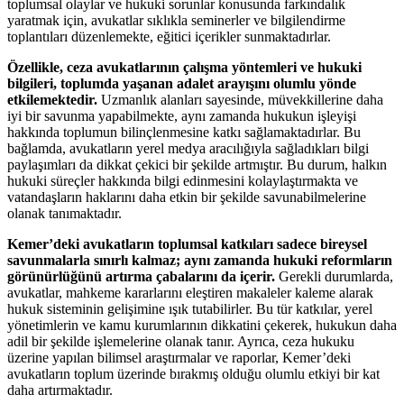
toplumsal olaylar ve hukuki sorunlar konusunda farkındalık
yaratmak için, avukatlar sıklıkla seminerler ve bilgilendirme
toplantıları düzenlemekte, eğitici içerikler sunmaktadırlar.
Özellikle, ceza avukatlarının çalışma yöntemleri ve hukuki
bilgileri, toplumda yaşanan adalet arayışını olumlu yönde
etkilemektedir.
Uzmanlık alanları sayesinde, müvekkillerine daha
iyi bir savunma yapabilmekte, aynı zamanda hukukun işleyişi
hakkında toplumun bilinçlenmesine katkı sağlamaktadırlar. Bu
bağlamda, avukatların yerel medya aracılığıyla sağladıkları bilgi
paylaşımları da dikkat çekici bir şekilde artmıştır. Bu durum, halkın
hukuki süreçler hakkında bilgi edinmesini kolaylaştırmakta ve
vatandaşların haklarını daha etkin bir şekilde savunabilmelerine
olanak tanımaktadır.
Kemer’deki avukatların toplumsal katkıları sadece bireysel
savunmalarla sınırlı kalmaz; aynı zamanda hukuki reformların
görünürlüğünü artırma çabalarını da içerir.
Gerekli durumlarda,
avukatlar, mahkeme kararlarını eleştiren makaleler kaleme alarak
hukuk sisteminin gelişimine ışık tutabilirler. Bu tür katkılar, yerel
yönetimlerin ve kamu kurumlarının dikkatini çekerek, hukukun daha
adil bir şekilde işlemelerine olanak tanır. Ayrıca, ceza hukuku
üzerine yapılan bilimsel araştırmalar ve raporlar, Kemer’deki
avukatların toplum üzerinde bırakmış olduğu olumlu etkiyi bir kat
daha artırmaktadır.