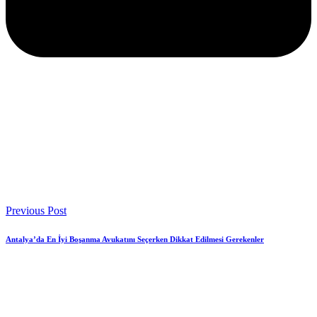
Previous Post
Antalya’da En İyi Boşanma Avukatını Seçerken Dikkat Edilmesi Gerekenler