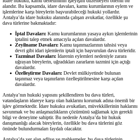
İdare hukuku,‍ kamu denetiminin⁣ işleyişini‌ düzenleyen önemli bir
alandır. Bu kapsamda, idare davaları, kamu kurumlarının eylem ve
işlemlerine karşı bireylerin başvurabileceği hukuki yollardır.
Antalya’da ​idare hukuku alanında‌ çalışan avukatlar, özellikle şu
dava türlerine⁣ bakmaktadır:
İptal Davaları:
Kamu kurumlarının yasaya aykırı işlemlerinin
iptalini​ talep etmek amacıyla​ açılan davalardır.
Zeyilname‌ Davaları:
Kamu taşınmazlarının⁤ tahsisi veya
devri ⁣gibi ⁣idari işlemlerin iptali için başvurulan dava türleridir.
Tazminat Davaları:
İdarenin eylemleri ⁤nedeniyle zarara
uğrayan bireylerin,⁣ uğradıkları zararların tazmini için açtığı⁣
davalardır.
Özelleştirme Davaları:
Devlet mülkiyetinde bulunan
taşınmaz veya taşınırların ⁣özelleştirilmesine karşı açılan
davalardır.
Antalya’nın hukuki yapısını şekillendiren bu dava türleri,
vatandaşların idareye karşı olan haklarını⁤ korumak adına ‍önemli bir ​
işlev görmektedir. ⁢İdare ‍hukuku avukatları, ‍müvekkillerinin​ haklarını
savunmak ve bu anlaşmazlıkların çözümünü sağlamak için gerekli⁤
bilgi ve ‌deneyime sahiptir.⁣ Bu nedenle ⁢Antalya’da bir hukuk
danışmanlığı alacak ⁣bireylerin, özellikle bu dava türlerini göz
önünde bulundurmaları faydalı ⁢olacaktır.
Antalya’da yer alan adliye ‌ve mahkemeler, bu dava türlerinin