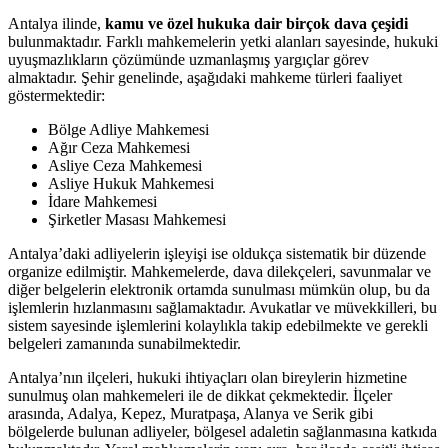
Antalya ilinde,
kamu ve ​özel ​hukuka dair birçok dava‌ çeşidi
⁤
bulunmaktadır. Farklı⁤ mahkemelerin yetki alanları sayesinde, hukuki
uyuşmazlıkların çözümünde ⁤uzmanlaşmış yargıçlar görev
almaktadır. Şehir‍ genelinde, aşağıdaki mahkeme ⁢türleri faaliyet⁢
göstermektedir:
Bölge Adliye Mahkemesi
Ağır Ceza Mahkemesi
Asliye Ceza Mahkemesi
Asliye ‍Hukuk Mahkemesi
İdare Mahkemesi
Şirketler ‌Masası Mahkemesi
Antalya’daki ‍adliyelerin işleyişi ise oldukça sistematik bir ⁢düzende
organize edilmiştir.⁢ Mahkemelerde, dava dilekçeleri, savunmalar ve
diğer‍ belgelerin elektronik ortamda sunulması mümkün‌ olup, bu⁢ da
işlemlerin⁤ hızlanmasını ‍sağlamaktadır. ‌Avukatlar ve müvekkilleri, bu
sistem sayesinde ⁢işlemlerini kolaylıkla takip edebilmekte ve ⁤gerekli
belgeleri zamanında sunabilmektedir.
Antalya’nın ilçeleri, hukuki ihtiyaçları⁣ olan⁤ bireylerin hizmetine
sunulmuş olan mahkemeleri ile de‌ dikkat çekmektedir. İlçeler
arasında, Adalya, Kepez, Muratpaşa, Alanya ve Serik gibi
⁤bölgelerde bulunan adliyeler, bölgesel⁣ adaletin sağlanmasına ⁢katkıda⁢