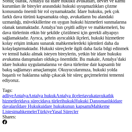
Sonuç olarak, Antalya’da idare ​hukuku avukatları, devlet ve‍ kamu
kurumları ile bireyler arasındaki​ hukuki uyuşmazlıkları çözme
konusunda önemli bir ⁤rol oynamaktadır. İdare ‍hukuku, pek çok⁤
farklı‍ dava türünü​ kapsamakta olup, ​avukatların bu alandaki
uzmanlığı,‌ müvekkillerine‍ en uygun hukuki hizmetleri sunmalarına
olanak tanımaktadır. Antalya’nın çeşitli adliye ve mahkemeleri, bu
dava‌ türlerinin etkin bir şekilde çözülmesi‌ için gerekli altyapıyı
sağlamaktadır. Ayrıca, şehrin ayrıcalıklı ilçeleri, hukuki hizmetlere
kolay erişim imkanı sunarak mahkemelerdeki ​işlemleri daha⁤ da‍
kolaylaştırmaktadır. Hukuki süreçlerle ilgili daha fazla bilgi edinmek
ve temsil ​hakkı almak isteyen⁢ bireylerin, yetkin bir idare hukuku
avukatına danışmaları oldukça önemlidir. Bu ​makale, Antalya’daki⁣
idare hukuku uygulamalarına⁤ ve ⁤dava türlerine ⁤dair kapsamlı bir ​
bakış sağlamayı amaçlamıştır. Okuyucularımıza, ​hukuki yolda
başarılı⁣ ve haklarına sahip‌ çıkacak bir süreç geçirmelerini temenni
ediyoruz.
Tags:
adliye
Antalya
Antalya hukuk
Antalya ilçeleri
avukat
avukatlık
hizmetleri
dava süreci
dava türleri
hukuk
Hukuki Danışmanlık
idare
davaları
İdare Hukuku
idare hukukunun kapsamı
Mahkeme
Listesi
mahkemeler
Türkiye
Yasal Süreçler
Shares: