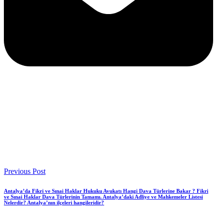
Previous Post
Antalya’da Fikri ve Sınai Haklar Hukuku Avukatı Hangi Dava Türlerine Bakar ? Fikri
ve Sınai Haklar Dava Türlerinin Tamamı. Antalya’daki Adliye ve Mahkemeler Listesi
Nelerdir? Antalya’nın ilçeleri hangileridir?