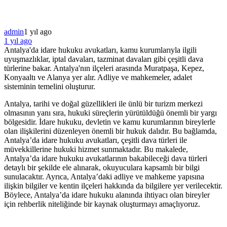
admin
1 yıl ago
1 yıl ago
Antalya'da idare hukuku avukatları, kamu kurumlarıyla ilgili
uyuşmazlıklar, iptal davaları, tazminat davaları gibi çeşitli dava
türlerine bakar. Antalya'nın ilçeleri arasında Muratpaşa, Kepez,
Konyaaltı ve Alanya yer alır. Adliye ve mahkemeler, adalet
sisteminin temelini oluşturur.
Antalya, tarihi ve doğal güzellikleri ile ünlü ⁢bir turizm‌ merkezi
olmasının yanı sıra, hukuki süreçlerin ⁣yürütüldüğü önemli bir yargı
bölgesidir.⁣ İdare hukuku, devletin ve kamu kurumlarının bireylerle
olan ilişkilerini düzenleyen ‌önemli bir hukuk‍ dalıdır. Bu bağlamda,
Antalya’da idare hukuku ‌avukatları, çeşitli dava türleri ⁢ile
müvekkillerine hukuki hizmet sunmaktadır. Bu makalede,
Antalya’da idare hukuku avukatlarının bakabileceği dava türleri
detaylı bir şekilde ele alınarak, okuyuculara kapsamlı bir bilgi ​
sunulacaktır. Ayrıca, Antalya’daki adliye ve mahkeme yapısına
ilişkin⁢ bilgiler ve⁢ kentin ilçeleri hakkında da bilgilere yer verilecektir.
Böylece, Antalya’da​ idare hukuku alanında ihtiyacı olan bireyler
⁢için rehberlik niteliğinde bir kaynak ‍oluşturmayı amaçlıyoruz.