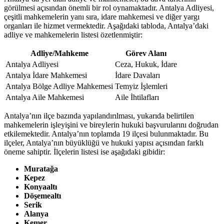
görülmesi açısından önemli bir rol‍ oynamaktadır. ⁢Antalya Adliyesi,
çeşitli mahkemelerin‌ yanı sıra,⁣ idare mahkemesi ve⁣ diğer yargı
organları⁤ ile hizmet⁣ vermektedir. Aşağıdaki tabloda, Antalya’daki
adliye ve ⁢mahkemelerin listesi⁤ özetlenmiştir:
Adliye/Mahkeme
Görev Alanı
Antalya Adliyesi
Ceza, Hukuk, İdare
Antalya İdare Mahkemesi
İdare Davaları
Antalya⁣ Bölge Adliye Mahkemesi
Temyiz İşlemleri
Antalya Aile Mahkemesi
Aile İhtilafları
Antalya’nın ilçe ‍bazında yapılandırılması, yukarıda‌ belirtilen
mahkemelerin işleyişini ve bireylerin hukuki başvurularını doğrudan
etkilemektedir. Antalya’nın toplamda 19​ ilçesi bulunmaktadır. Bu
⁤ilçeler, Antalya’nın büyüklüğü ve hukuki ⁣yapısı açısından farklı
öneme sahiptir. İlçelerin listesi ​ise aşağıdaki​ gibidir:
Muratağa
Kepez
Konyaaltı
Döşemealtı
Serik
Alanya
Kemer