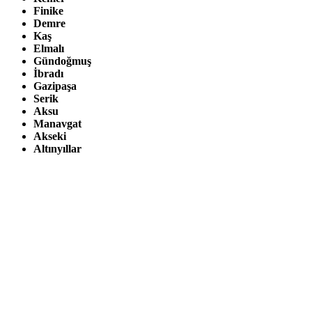
Finike
Demre
Kaş
Elmalı
Gündoğmuş
İbradı
Gazipaşa
Serik
Aksu
Manavgat
Akseki
Altınyıllar