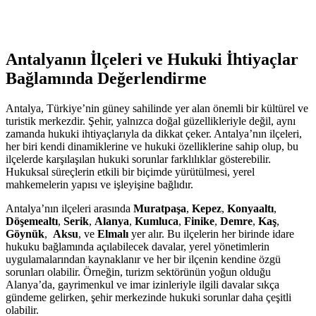
Antalyanın İlçeleri ve Hukuki İhtiyaçlar
Bağlamında Değerlendirme
Antalya,⁣ Türkiye’nin güney sahilinde yer alan önemli ⁣bir kültürel ve
turistik merkezdir. Şehir, ‍yalnızca doğal ⁤güzellikleriyle değil, aynı
zamanda hukuki ihtiyaçlarıyla da dikkat çeker. Antalya’nın ilçeleri,​
her biri ​kendi ​dinamiklerine ve hukuki⁢ özelliklerine‍ sahip olup, bu
ilçelerde karşılaşılan hukuki sorunlar farklılıklar gösterebilir.
Hukuksal ⁢süreçlerin etkili bir biçimde yürütülmesi, ‌yerel
mahkemelerin yapısı ve işleyişine bağlıdır.
Antalya’nın ilçeleri arasında
Muratpaşa
,
Kepez
,⁣
Konyaaltı
,
Döşemealtı
,
Serik
,
Alanya
,
Kumluca
,
Finike
,
Demre
,
Kaş
,
Göynük
, ‌
Aksu
, ve⁤
Elmalı
yer alır. Bu ilçelerin her birinde idare
hukuku bağlamında açılabilecek davalar, yerel yönetimlerin
uygulamalarından kaynaklanır ⁣ve her bir ilçenin kendine özgü ​
sorunları olabilir. Örneğin, turizm sektörünün yoğun olduğu
Alanya’da, gayrimenkul ve imar izinleriyle ilgili davalar sıkça
gündeme gelirken, şehir ⁢merkezinde hukuki sorunlar daha çeşitli
‍olabilir.