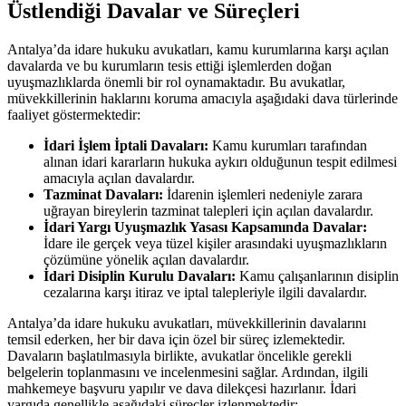
Üstlendiği ⁤Davalar ve Süreçleri
Antalya’da ‌idare‌ hukuku avukatları,​ kamu kurumlarına karşı açılan
davalarda ve bu kurumların ‌tesis ettiği işlemlerden doğan
uyuşmazlıklarda ‌önemli bir rol oynamaktadır. Bu avukatlar,
müvekkillerinin haklarını koruma amacıyla aşağıdaki dava türlerinde
faaliyet göstermektedir:
İdari İşlem İptali Davaları:
Kamu kurumları tarafından
alınan idari kararların hukuka aykırı​ olduğunun tespit edilmesi
amacıyla⁣ açılan davalardır.
Tazminat Davaları:
İdarenin işlemleri​ nedeniyle ​zarara
uğrayan bireylerin ​tazminat talepleri için ‍açılan⁣ davalardır.
İdari Yargı Uyuşmazlık Yasası⁤ Kapsamında Davalar:
İdare ⁢ile⁢ gerçek veya tüzel kişiler arasındaki uyuşmazlıkların
çözümüne yönelik açılan davalardır.
İdari Disiplin Kurulu Davaları:
Kamu çalışanlarının disiplin
cezalarına karşı itiraz ‍ve iptal talepleriyle ilgili davalardır.
Antalya’da ‍idare​ hukuku avukatları, müvekkillerinin davalarını
temsil ederken, her bir ‌dava için‍ özel bir süreç izlemektedir.
Davaların ​başlatılmasıyla birlikte, avukatlar öncelikle gerekli
belgelerin toplanmasını ve incelenmesini sağlar. Ardından, ilgili
mahkemeye başvuru yapılır ve dava dilekçesi hazırlanır. İdari
yargıda genellikle aşağıdaki süreçler izlenmektedir: