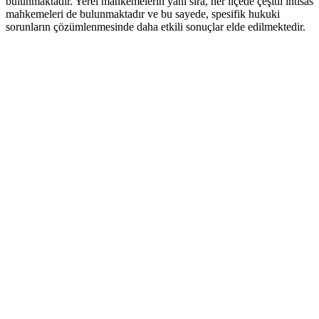
bulunmaktadır. Yerel mahkemelerin yanı‌ sıra, her ilçede çeşitli ihtisas
mahkemeleri de bulunmaktadır ve bu sayede, spesifik hukuki⁤
sorunların çözümlenmesinde daha etkili sonuçlar elde edilmektedir.