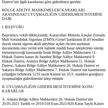
Dairesi’nin ilgili kararlarına göre giderilmesi gerekir.
BÖLGE ADLİYE MAHKEMELERİ KARARLARI
ARASINDAKİ UYUŞMAZLIĞIN GİDERİLMESİ İSTEMİNE
DAİR
I. BAŞVURU
Başvurucu vekili dilekçesinde; Karayolları Motorlu Araçlar Zorunlu
Mali Sorumluluk Sigortası (ZMSS) Genel Şartlarının B.4/f bendine
dayalı olarak sigorta akidi aleyhine açılan rücuen tazminat
davalarında olay yerini terk halinde maddi hasar taleplerinin istenip
istenemeyeceği hususunda İzmir Bölge Adliye Mahkemesi 11.
Hukuk Dairesi kararı ile İstanbul Bölge Adliye Mahkemesi 9.
Hukuk Dairesi, Antalya Bölge Adliye Mahkemesi 11. Hukuk
Dairesi, Ankara Bölge Adliye Mahkemesi 26. Hukuk Dairesi ve
Sakarya Bölge Adliye Mahkemesi 7. Hukuk Dairesi’nin kararlarının
çeliştiğini belirterek 5235 sayılı Kanun’un 35/3. maddesi gereğince
uyuşmazlığın giderilmesini talep etmiştir.
II. UYUŞMAZLIĞIN GİDERİLMESİ İSTEMİNE KONU
KARARLAR
A. Ankara Bölge Adliye Mahkemesi 26. Hukuk Dairesi’nin
20.05.2021 Tarihli ve 2019/318 Esas-2021/920 Karar Sayılı Kararı