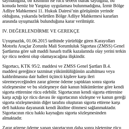
saymadığına, bir kısmının ise rücu sebebi olarak saydığına, bu
konuda henüz bir Yargıtay uygulaması bulunmadığına, İzmir Bölge
Adliye Mahkemesi 11. Hukuk Dairesi’nin görüşünün yerinde
olduğuna, yukarıda belirtilen Bölge Adliye Mahkemesi kararları
arasında uyuşmazlık bulunduğuna karar verilmiştir.
IV. DEĞERLENDİRME VE GEREKÇE
Uyuşmazlık, 01.06.2015 tarihinde yürürlüğe giren Karayolları
Motorlu Araçlar Zorunlu Mali Sorumluluk Sigortası (ZMSS) Genel
Şartlarına göre salt maddi hasarlı trafik kazalarında olay yerini terkin
içe rücu nedeni olup olamayacağına ilişkindir.
Sigortacı, KTK 95/2. maddesi ve ZMSS Genel Şartları B.4.
maddesi gereğince tazminat yükümlülüğünün azaltılması veya
kaldırılmasına dair halleri üçüncü kişilere karşı ileri
süremeyeceğinden zarar görene ödeme yaptıktan sonra sigorta
sözleşmesine ve bu sözleşmeye dair kanun hükümlerine göre kendi
sigorta ettirenine rücu edebilir. Sigortacının kendi sigorta ettirenine
karşı açtığı içe rücu davası ile sigortacının sözleşme ve kanun gereği
sigorta sözleşmesinin diğer tarafını oluşturan sigorta ettirene karşı
defi hakkına dayanarak kendi âkidine dönmesi sağlanmaktadır.
Sigortacının rücu hakkı kaynağını sigorta sözleşmesinden
almaktadır.
Zarar görene ödeme yapan sigortacının daha sonra işletenine rücu