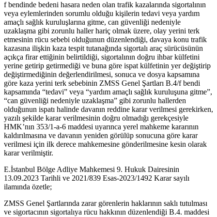
f bendinde bedeni hasara neden olan trafik kazalarında sigortalının
veya eylemlerinden sorumlu olduğu kişilerin tedavi veya yardım
amaçlı sağlık kuruluşlarına gitme, can güvenliği nedeniyle
uzaklaşma gibi zorunlu haller hariç olmak üzere, olay yerini terk
etmesinin rücu sebebi olduğunun düzenlendiği, davaya konu trafik
kazasına ilişkin kaza tespit tutanağında sigortalı araç sürücüsünün
açıkça firar ettiğinin belirtildiği, sigortalının doğru ihbar külfetini
yerine getirip getirmediği ve buna göre ispat külfetinin yer değiştirip
değiştirmediğinin değerlendirilmesi, sonuca ve dosya kapsamına
göre kaza yerini terk sebebinin ZMSS Genel Şartları B.4/f bendi
kapsamında “tedavi” veya “yardım amaçlı sağlık kuruluşuna gitme”,
“can güvenliği nedeniyle uzaklaşma” gibi zorunlu hallerden
olduğunun ispatı halinde davanın reddine karar verilmesi gerekirken,
yazılı şekilde karar verilmesinin doğru olmadığı gerekçesiyle
HMK’nın 353/1-a-6 maddesi uyarınca yerel mahkeme kararının
kaldırılmasına ve davanın yeniden görülüp sonucuna göre karar
verilmesi için ilk derece mahkemesine gönderilmesine kesin olarak
karar verilmiştir.
E.İstanbul Bölge Adliye Mahkemesi 9. Hukuk Dairesinin
13.09.2023 Tarihli ve 2021/839 Esas-2023/1492 Karar sayılı
ilamında özetle;
ZMSS Genel Şartlarında zarar görenlerin haklarının saklı tutulması
ve sigortacının sigortalıya rücu hakkının düzenlendiği B.4. maddesi