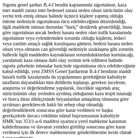
Sigorta genel şartları B.4-f bendin kapsamında sigortalının, kaza
ister maddi zarara ister bedensel zarara neden olsun sürücünün olay
yerini terk etmiş olması halinde üçüncü kişilere yapmış olduğu
ödeme nedeniyle sigortalısına rücu edebileceğinin düzenlendiği,
ilgili maddede istisnai durumlar ”hariç” denilerek gösterildiği, buna
göre sigortalının ancak bedeni hasara neden olan trafik kazalarında
sigortalının veya eylemlerinden sorumlu olduğu kişilerin, tedavi
veya yardım amaçlı sağlık kuruluşuna gitmesi, bedeni hasara neden
olsun veya olmasın can güvenliği nedeniyle uzaklaşma gibi zorunlu
hallerde ilgili maddeden kaynaklanan sorumluluklardan kurtulacağı,
yaralamalı kaza olmasa dahi olay yerinin terk edilmesi halinde
sigorta şirketinin istisnalar haricinde sigortalısına rücu edebileceğinin
kabul edildiği, yeni ZMSS Genel Şartlarının B.4-f bendinin maddi
hasarlı trafik kazalarında da uygulanması gerektiğinin kabulüyle
tarafların dayandıkları tüm delillerin toplanıp, gereken inceleme,
araştırma ve değerlendirme yapılarak, öncelikle sigortalı araç
sürücüsünün olay yerinden ayrılmış olduğunun kaza tespit tutanağı
ve borca itiraz dilekçesinde beyanlardan anlaşılmış olmasına göre
ayrılmayı gerektirecek haklı bir sebep olup olmadığı
değerlendirilerek sonucuna göre karar verilmesi ve başka
gerekçelerle davacı vekilinin istinaf başvurusunun kabulüyle
HMK’nın 353/1-a-6 maddesi uyarınca yerel mahkeme kararının
kaldırılmasına ve davanın yeniden görülüp sonucuna göre karar
verilmesi için ilk derece mahkemesine gönderilmesine kesin olarak
karar verilmiştir.