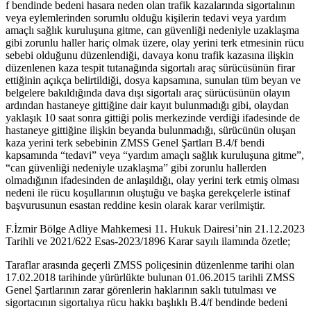
f bendinde bedeni hasara neden olan trafik kazalarında sigortalının
veya eylemlerinden sorumlu olduğu kişilerin tedavi veya yardım
amaçlı sağlık kuruluşuna gitme, can güvenliği nedeniyle uzaklaşma
gibi zorunlu haller hariç olmak üzere, olay yerini terk etmesinin rücu
sebebi olduğunu düzenlendiği, davaya konu trafik kazasına ilişkin
düzenlenen kaza tespit tutanağında sigortalı araç sürücüsünün firar
ettiğinin açıkça belirtildiği, dosya kapsamına, sunulan tüm beyan ve
belgelere bakıldığında dava dışı sigortalı araç sürücüsünün olayın
ardından hastaneye gittiğine dair kayıt bulunmadığı gibi, olaydan
yaklaşık 10 saat sonra gittiği polis merkezinde verdiği ifadesinde de
hastaneye gittiğine ilişkin beyanda bulunmadığı, sürücünün oluşan
kaza yerini terk sebebinin ZMSS Genel Şartları B.4/f bendi
kapsamında “tedavi” veya “yardım amaçlı sağlık kuruluşuna gitme”,
“can güvenliği nedeniyle uzaklaşma” gibi zorunlu hallerden
olmadığının ifadesinden de anlaşıldığı, olay yerini terk etmiş olması
nedeni ile rücu koşullarının oluştuğu ve başka gerekçelerle istinaf
başvurusunun esastan reddine kesin olarak karar verilmiştir.
F.İzmir Bölge Adliye Mahkemesi 11. Hukuk Dairesi’nin 21.12.2023
Tarihli ve 2021/622 Esas-2023/1896 Karar sayılı ilamında özetle;
Taraflar arasında geçerli ZMSS poliçesinin düzenlenme tarihi olan
17.02.2018 tarihinde yürürlükte bulunan 01.06.2015 tarihli ZMSS
Genel Şartlarının zarar görenlerin haklarının saklı tutulması ve
sigortacının sigortalıya rücu hakkı başlıklı B.4/f bendinde bedeni