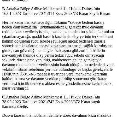
B.Antalya Bölge Adliye Mahkemesi 11. Hukuk Dairesi’nin
16.01.2023 Tarihli ve 2021/314 Esas-2023/73 Karar Sayılı Kararı
Her ne kadar mahkemece ilgili hükmün “sadece bedeni hasara
neden olan kazalarda” uygulanabileceği gerekçesiyle davanın
reddine karar verilmiş ise de, madde metninden bu şekilde bir anlam
çıkarılamayacağı, maddi hasarlı kazalarda olay yerinin terk edilmesi
halinin doğrudan rücu sebebi sayılacağı ancak bedensel zararla
sonuçlanan kazalarda, tedavi veya yardım amaçlı sağlık kuruluşuna
gitme, can güvenliği nedeniyle uzaklaşma gibi zorunlu hallerin
mevcudiyeti halinde olay yerini terkin rücu sebebi olmayacağı
şeklinde düzenleme yapıldığı, mahkemece anılan gerekçeyle
davanın reddine karar verilmesinin hatalı olduğu, bu nedenle davacı
vekilinin istinaf sebebinin yerinde bulunduğu ve başka gerekçelerle
HMK’nın 353/1-a-6 maddesi uyarınca yerel mahkeme kararının
kaldırılmasına ve davanın yeniden görülüp sonucuna göre karar
verilmesi için ilk derece mahkemesine gönderilmesine kesin olarak
karar verilmiştir.
C.Antalya Bölge Adliye Mahkemesi 11. Hukuk Dairesi’nin
28.02.2023 Tarihli ve 2021/742 Esas-2023/372 Karar sayılı
ilamında özetle;
Dosya kapsamına, toplanan delillere göre; davalının kaza sırasında