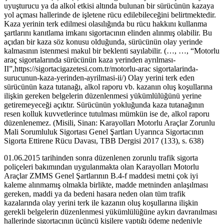
uyuşturucu ya da alkol etkisi altında bulunan bir sürücünün kazaya
yol açması hallerinde de işletene rücu edilebileceğini belirtmektedir.
Kaza yerinin terk edilmesi olasılığında bu rücu hakkını kullanma
şartlarını kanıtlama imkanı sigortacının elinden alınmış olabilir. Bu
açıdan bir kaza söz konusu olduğunda, sürücünün olay yerinde
kalmasının istenmesi makul bir beklenti sayılabilir. (…, …, “Motorlu
araç sigortalarında sürücünün kaza yerinden ayrılması-
II”,https://sigortacigazetesi.com.tr/motorlu-arac sigortalarinda-
surucunun-kaza-yerinden-ayrilmasi-ii/) Olay yerini terk eden
sürücünün kaza tutanağı, alkol raporu vb. kazanın oluş koşullarına
ilişkin gereken belgelerin düzenlenmesi yükümlülüğünü yerine
getiremeyeceği açıktır. Sürücünün yokluğunda kaza tutanağının
resen kolluk kuvvetlerince tutulması mümkün ise de, alkol raporu
düzenlenemez. (Misili, Sinan: Karayolları Motorlu Araçlar Zorunlu
Mali Sorumluluk Sigortası Genel Şartları Uyarınca Sigortacının
Sigorta Ettirene Rücu Davası, TBB Dergisi 2017 (133), s. 638)
01.06.2015 tarihinden sonra düzenlenen zorunlu trafik sigorta
poliçeleri bakımından uygulanmakta olan Karayolları Motorlu
Araçlar ZMMS Genel Şartlarının B.4-f maddesi metni çok iyi
kaleme alınmamış olmakla birlikte, madde metninden anlaşılması
gereken, maddi ya da bedeni hasara neden olan tüm trafik
kazalarında olay yerini terk ile kazanın oluş koşullarına ilişkin
gerekli belgelerin düzenlenmesi yükümlülüğüne aykırı davranılması
hallerinde sigortacının üçüncü kişilere yaptığı ödeme nedeniyle