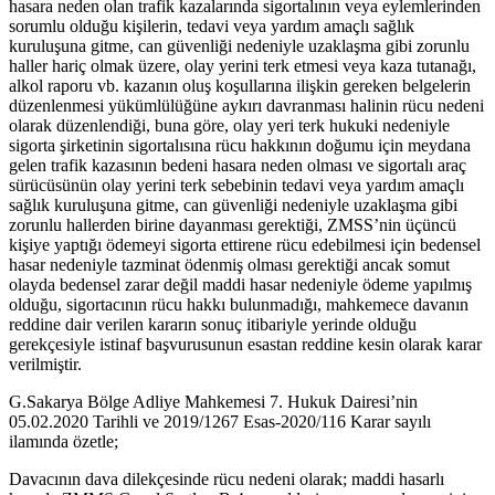
hasara neden olan trafik kazalarında sigortalının veya eylemlerinden
sorumlu olduğu kişilerin, tedavi veya yardım amaçlı sağlık
kuruluşuna gitme, can güvenliği nedeniyle uzaklaşma gibi zorunlu
haller hariç olmak üzere, olay yerini terk etmesi veya kaza tutanağı,
alkol raporu vb. kazanın oluş koşullarına ilişkin gereken belgelerin
düzenlenmesi yükümlülüğüne aykırı davranması halinin rücu nedeni
olarak düzenlendiği, buna göre, olay yeri terk hukuki nedeniyle
sigorta şirketinin sigortalısına rücu hakkının doğumu için meydana
gelen trafik kazasının bedeni hasara neden olması ve sigortalı araç
sürücüsünün olay yerini terk sebebinin tedavi veya yardım amaçlı
sağlık kuruluşuna gitme, can güvenliği nedeniyle uzaklaşma gibi
zorunlu hallerden birine dayanması gerektiği, ZMSS’nin üçüncü
kişiye yaptığı ödemeyi sigorta ettirene rücu edebilmesi için bedensel
hasar nedeniyle tazminat ödenmiş olması gerektiği ancak somut
olayda bedensel zarar değil maddi hasar nedeniyle ödeme yapılmış
olduğu, sigortacının rücu hakkı bulunmadığı, mahkemece davanın
reddine dair verilen kararın sonuç itibariyle yerinde olduğu
gerekçesiyle istinaf başvurusunun esastan reddine kesin olarak karar
verilmiştir.
G.Sakarya Bölge Adliye Mahkemesi 7. Hukuk Dairesi’nin
05.02.2020 Tarihli ve 2019/1267 Esas-2020/116 Karar sayılı
ilamında özetle;
Davacının dava dilekçesinde rücu nedeni olarak; maddi hasarlı