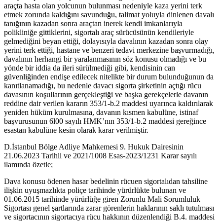
araçta hasta olan yolcunun bulunması nedeniyle kaza yerini terk
etmek zorunda kaldığını savunduğu, talimat yoluyla dinlenen davalı
tanığının kazadan sonra araçtan inerek kendi imkanlarıyla
polikliniğe gittiklerini, sigortalı araç sürücüsünün kendileriyle
gelmediğini beyan ettiği, dolayısıyla davalının kazadan sonra olay
yerini terk ettiği, hastane ve benzeri tedavi merkezine başvurmadığı,
davalının herhangi bir yaralanmasının söz konusu olmadığı ve bu
yönde bir iddia da ileri sürülmediği gibi, kendisinin can
güvenliğinden endişe edilecek nitelikte bir durum bulunduğunun da
kanıtlanamadığı, bu nedenle davacı sigorta şirketinin açtığı rücu
davasının koşullarının gerçekleştiği ve başka gerekçelerle davanın
reddine dair verilen kararın 353/1-b.2 maddesi uyarınca kaldırılarak
yeniden hüküm kurulmasına, davanın kısmen kabulüne, istinaf
başvurusunun 6l00 sayılı HMK’nın 353/1-b.2 maddesi gereğince
esastan kabulüne kesin olarak karar verilmiştir.
D.İstanbul Bölge Adliye Mahkemesi 9. Hukuk Dairesinin
21.06.2023 Tarihli ve 2021/1008 Esas-2023/1231 Karar sayılı
ilamında özetle;
Dava konusu ödenen hasar bedelinin rücuen sigortalıdan tahsiline
ilişkin uyuşmazlıkta poliçe tarihinde yürürlükte bulunan ve
01.06.2015 tarihinde yürürlüğe giren Zorunlu Mali Sorumluluk
Sigortası genel şartlarında zarar görenlerin haklarının saklı tutulması
ve sigortacının sigortacıya rücu hakkının düzenlendiği B.4. maddesi