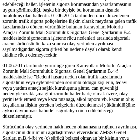
edebileceği haller, işletenin sigorta korumasından yararlanmasının
uygun görülmediği, başka bir deyişle bu korumanın dışında
bırakılmış olan hallerdir. 01.06.2015 tarihinden önce düzenlenen
zorunlu trafik sigorta poliçelerine ilişkin olarak meydana gelen trafik
kazalarında o dönem yürürlükte bulunan Karayolları Motorlu
Araçlar Zorunlu Mali Sorumluluk Sigortası Genel Şartlarının B.4
maddesinde sigortacının işletene rücu nedenleri arasında sigortalı
aracın sürücüsünün kaza sonrası olay yerinden ayrılması
sayılmadığından sigorta şirketi bu nedene dayalı olarak kendi
akidine rücu edemeyecektir.
01.06.2015 tarihinde yürürlüğe giren Karayolları Motorlu Araçlar
Zorunlu Mali Sorumluluk Sigortası Genel Şartlarının B.4-f
maddesinde ise ”Bedeni hasara neden olan trafik kazalarında
sigortalının veya eylemlerinden sorumlu olduğu kişilerin, tedavi
veya yardım amaçlı sağlık kuruluşuna gitme, can güvenliği
nedeniyle uzaklaşma gibi zorunlu haller hariç olmak üzere, olay
yerini terk etmesi veya kaza tutanağı, alkol raporu vb. kazanın oluş
koşullarına ilişkin gereken belgelerin düzenlenmesi yükümlülüğüne
aykırı davranması halinde” sigortalıya rücu edilebileceği
düzenlenmiştir.
Sürücünün olay yerinden haklı neden olmamasına rağmen ayrılması,
sigortacının durumunu ağırlaştırmaya elverişlidir. ZMSS Genel
Şartları m.B.4-(b) ve (c) sürücü belgesi olmayan bir kişinin veya