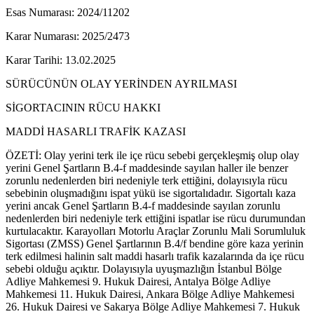
Esas Numarası: 2024/11202
Karar Numarası: 2025/2473
Karar Tarihi: 13.02.2025
SÜRÜCÜNÜN OLAY YERİNDEN AYRILMASI
SİGORTACININ RÜCU HAKKI
MADDİ HASARLI TRAFİK KAZASI
ÖZETİ: Olay yerini terk ile içe rücu sebebi gerçekleşmiş olup olay
yerini Genel Şartların B.4-f maddesinde sayılan haller ile benzer
zorunlu nedenlerden biri nedeniyle terk ettiğini, dolayısıyla rücu
sebebinin oluşmadığını ispat yükü ise sigortalıdadır. Sigortalı kaza
yerini ancak Genel Şartların B.4-f maddesinde sayılan zorunlu
nedenlerden biri nedeniyle terk ettiğini ispatlar ise rücu durumundan
kurtulacaktır. Karayolları Motorlu Araçlar Zorunlu Mali Sorumluluk
Sigortası (ZMSS) Genel Şartlarının B.4/f bendine göre kaza yerinin
terk edilmesi halinin salt maddi hasarlı trafik kazalarında da içe rücu
sebebi olduğu açıktır. Dolayısıyla uyuşmazlığın İstanbul Bölge
Adliye Mahkemesi 9. Hukuk Dairesi, Antalya Bölge Adliye
Mahkemesi 11. Hukuk Dairesi, Ankara Bölge Adliye Mahkemesi
26. Hukuk Dairesi ve Sakarya Bölge Adliye Mahkemesi 7. Hukuk