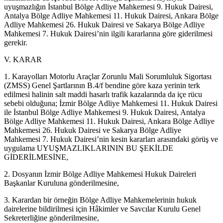
uyuşmazlığın İstanbul Bölge Adliye Mahkemesi 9. Hukuk Dairesi,
Antalya Bölge Adliye Mahkemesi 11. Hukuk Dairesi, Ankara Bölge
Adliye Mahkemesi 26. Hukuk Dairesi ve Sakarya Bölge Adliye
Mahkemesi 7. Hukuk Dairesi’nin ilgili kararlarına göre giderilmesi
gerekir.
V. KARAR
1. Karayolları Motorlu Araçlar Zorunlu Mali Sorumluluk Sigortası
(ZMSS) Genel Şartlarının B.4/f bendine göre kaza yerinin terk
edilmesi halinin salt maddi hasarlı trafik kazalarında da içe rücu
sebebi olduğuna; İzmir Bölge Adliye Mahkemesi 11. Hukuk Dairesi
ile İstanbul Bölge Adliye Mahkemesi 9. Hukuk Dairesi, Antalya
Bölge Adliye Mahkemesi 11. Hukuk Dairesi, Ankara Bölge Adliye
Mahkemesi 26. Hukuk Dairesi ve Sakarya Bölge Adliye
Mahkemesi 7. Hukuk Dairesi’nin kesin kararları arasındaki görüş ve
uygulama UYUŞMAZLIKLARININ BU ŞEKİLDE
GİDERİLMESİNE,
2. Dosyanın İzmir Bölge Adliye Mahkemesi Hukuk Daireleri
Başkanlar Kuruluna gönderilmesine,
3. Karardan bir örneğin Bölge Adliye Mahkemelerinin hukuk
dairelerine bildirilmesi için Hâkimler ve Savcılar Kurulu Genel
Sekreterliğine gönderilmesine,