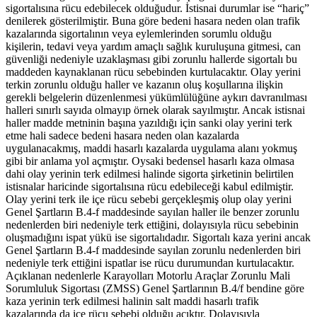
sigortalısına rücu edebilecek olduğudur. İstisnai durumlar ise “hariç”
denilerek gösterilmiştir. Buna göre bedeni hasara neden olan trafik
kazalarında sigortalının veya eylemlerinden sorumlu olduğu
kişilerin, tedavi veya yardım amaçlı sağlık kuruluşuna gitmesi, can
güvenliği nedeniyle uzaklaşması gibi zorunlu hallerde sigortalı bu
maddeden kaynaklanan rücu sebebinden kurtulacaktır. Olay yerini
terkin zorunlu olduğu haller ve kazanın oluş koşullarına ilişkin
gerekli belgelerin düzenlenmesi yükümlülüğüne aykırı davranılması
halleri sınırlı sayıda olmayıp örnek olarak sayılmıştır. Ancak istisnai
haller madde metninin başına yazıldığı için sanki olay yerini terk
etme hali sadece bedeni hasara neden olan kazalarda
uygulanacakmış, maddi hasarlı kazalarda uygulama alanı yokmuş
gibi bir anlama yol açmıştır. Oysaki bedensel hasarlı kaza olmasa
dahi olay yerinin terk edilmesi halinde sigorta şirketinin belirtilen
istisnalar haricinde sigortalısına rücu edebileceği kabul edilmiştir.
Olay yerini terk ile içe rücu sebebi gerçekleşmiş olup olay yerini
Genel Şartların B.4-f maddesinde sayılan haller ile benzer zorunlu
nedenlerden biri nedeniyle terk ettiğini, dolayısıyla rücu sebebinin
oluşmadığını ispat yükü ise sigortalıdadır. Sigortalı kaza yerini ancak
Genel Şartların B.4-f maddesinde sayılan zorunlu nedenlerden biri
nedeniyle terk ettiğini ispatlar ise rücu durumundan kurtulacaktır.
Açıklanan nedenlerle Karayolları Motorlu Araçlar Zorunlu Mali
Sorumluluk Sigortası (ZMSS) Genel Şartlarının B.4/f bendine göre
kaza yerinin terk edilmesi halinin salt maddi hasarlı trafik
kazalarında da içe rücu sebebi olduğu açıktır. Dolayısıyla