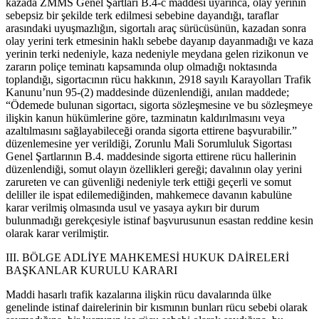
kazada ZMMS Genel Şartları B.4-c maddesi uyarınca, olay yerinin
sebepsiz bir şekilde terk edilmesi sebebine dayandığı, taraflar
arasındaki uyuşmazlığın, sigortalı araç sürücüsünün, kazadan sonra
olay yerini terk etmesinin haklı sebebe dayanıp dayanmadığı ve kaza
yerinin terki nedeniyle, kaza nedeniyle meydana gelen rizikonun ve
zararın poliçe teminatı kapsamında olup olmadığı noktasında
toplandığı, sigortacının rücu hakkının, 2918 sayılı Karayolları Trafik
Kanunu’nun 95-(2) maddesinde düzenlendiği, anılan maddede;
“Ödemede bulunan sigortacı, sigorta sözleşmesine ve bu sözleşmeye
ilişkin kanun hükümlerine göre, tazminatın kaldırılmasını veya
azaltılmasını sağlayabileceği oranda sigorta ettirene başvurabilir.”
düzenlemesine yer verildiği, Zorunlu Mali Sorumluluk Sigortası
Genel Şartlarının B.4. maddesinde sigorta ettirene rücu hallerinin
düzenlendiği, somut olayın özellikleri gereği; davalının olay yerini
zarureten ve can güvenliği nedeniyle terk ettiği geçerli ve somut
deliller ile ispat edilemediğinden, mahkemece davanın kabulüne
karar verilmiş olmasında usul ve yasaya aykırı bir durum
bulunmadığı gerekçesiyle istinaf başvurusunun esastan reddine kesin
olarak karar verilmiştir.
III. BÖLGE ADLİYE MAHKEMESİ HUKUK DAİRELERİ
BAŞKANLAR KURULU KARARI
Maddi hasarlı trafik kazalarına ilişkin rücu davalarında ülke
genelinde istinaf dairelerinin bir kısmının bunları rücu sebebi olarak