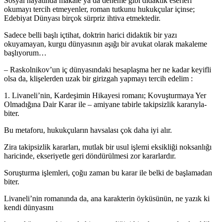
Sosyal hayatında makale ya da deneme gibi didaktik eserleri
okumayı tercih etmeyenler, roman tutkunu hukukçular içinse;
Edebiyat Dünyası birçok sürpriz ihtiva etmektedir.
Sadece belli başlı içtihat, doktrin harici didaktik bir yazı
okuyamayan, kurgu dünyasının aşığı bir avukat olarak makaleme
başlıyorum…
– Raskolnikov’un iç dünyasındaki hesaplaşma her ne kadar keyifli
olsa da, klişelerden uzak bir girizgah yapmayı tercih edelim :
1. Livaneli’nin, Kardeşimin Hikayesi romanı; Kovuşturmaya Yer
Olmadığına Dair Karar ile – amiyane tabirle takipsizlik kararıyla-
biter.
Bu metaforu, hukukçuların havsalası çok daha iyi alır.
Zira takipsizlik kararları, mutlak bir usul işlemi eksikliği noksanlığı
haricinde, ekseriyetle geri döndürülmesi zor kararlardır.
Soruşturma işlemleri, çoğu zaman bu karar ile belki de başlamadan
biter.
Livaneli’nin romanında da, ana karakterin öyküsünün, ne yazık ki
kendi dünyasını