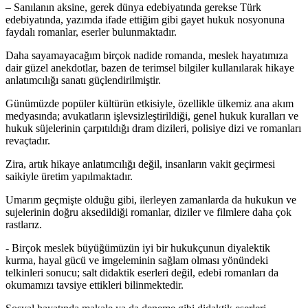
– Sanılanın aksine, gerek dünya edebiyatında gerekse Türk
edebiyatında, yazımda ifade ettiğim gibi gayet hukuk nosyonuna
faydalı romanlar, eserler bulunmaktadır.
Daha sayamayacağım birçok nadide romanda, meslek hayatımıza
dair güzel anekdotlar, bazen de terimsel bilgiler kullanılarak hikaye
anlatımcılığı sanatı güçlendirilmiştir.
Günümüzde popüler kültürün etkisiyle, özellikle ülkemiz ana akım
medyasında; avukatların işlevsizleştirildiği, genel hukuk kuralları ve
hukuk süjelerinin çarpıtıldığı dram dizileri, polisiye dizi ve romanları
revaçtadır.
Zira, artık hikaye anlatımcılığı değil, insanların vakit geçirmesi
saikiyle üretim yapılmaktadır.
Umarım geçmişte olduğu gibi, ilerleyen zamanlarda da hukukun ve
sujelerinin doğru aksedildiği romanlar, diziler ve filmlere daha çok
rastlarız.
​- Birçok meslek büyüğümüzün iyi bir hukukçunun diyalektik
kurma, hayal gücü ve imgeleminin sağlam olması yönündeki
telkinleri sonucu; salt didaktik eserleri değil, edebi romanları da
okumamızı tavsiye ettikleri bilinmektedir.