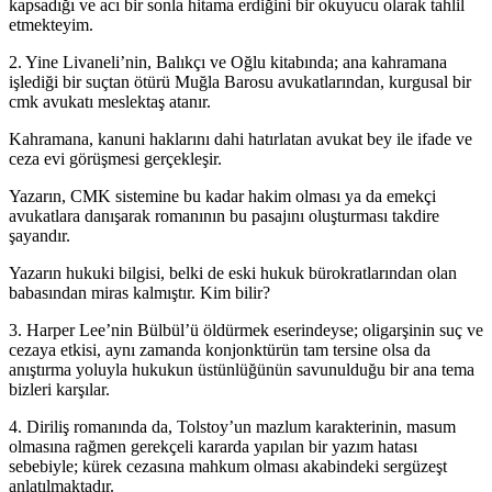
kapsadığı ve acı bir sonla hitama erdiğini bir okuyucu olarak tahlil
etmekteyim.
2. Yine Livaneli’nin, Balıkçı ve Oğlu kitabında; ana kahramana
işlediği bir suçtan ötürü Muğla Barosu avukatlarından, kurgusal bir
cmk avukatı meslektaş atanır.
Kahramana, kanuni haklarını dahi hatırlatan avukat bey ile ifade ve
ceza evi görüşmesi gerçekleşir.
Yazarın, CMK sistemine bu kadar hakim olması ya da emekçi
avukatlara danışarak romanının bu pasajını oluşturması takdire
şayandır.
Yazarın hukuki bilgisi, belki de eski hukuk bürokratlarından olan
babasından miras kalmıştır. Kim bilir?
3. Harper Lee’nin Bülbül’ü öldürmek eserindeyse; oligarşinin suç ve
cezaya etkisi, aynı zamanda konjonktürün tam tersine olsa da
anıştırma yoluyla hukukun üstünlüğünün savunulduğu bir ana tema
bizleri karşılar.
4. Diriliş romanında da, Tolstoy’un mazlum karakterinin, masum
olmasına rağmen gerekçeli kararda yapılan bir yazım hatası
sebebiyle; kürek cezasına mahkum olması akabindeki sergüzeşt
anlatılmaktadır.