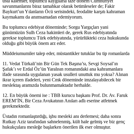
usta kalemler, toplumcu kaygılarla taze dönem Cumhuriyet
savunmanlarını biraz tamahkar olarak betimleseler de; Fakir
Baykurt’un Yılanların Öcü serisindeki, feodalite karşıtı kahraman
kaymakamı da anımsamadan edemiyorum.
Bu toplumcu edebiyat döneminde; Sorgu Yargıçları yani
günümüzün Sulh Ceza hakimleri de, gerek Rus edebiyatında
gerekse toplumcu Türk edebiyatında, yürürlükteki ceza hukukunda
olduğu gibi büyük önem arz eder.
Müddeiumumiler talep eder, müstantikler tutuklar bu tip romanlarda
11. Vedat Türkali’nin Bir Gün Tek Başına’sı, Sevgi Soysal’ın
Şafak’ı ve Erdal Öz’ün Yaralısın romanındaki ana kahramanlara
ifade sırasında uygulanan yasak usulleri unuttuk mu yoksa? Alınan
ikrar içeren ifadeleri, yeni Cmk döneminde imzalayabilecek bir
meslektaş aramızda bulunmamaktadır herhalde.
12. En büyük önemi ise : TBB kurucu başkanı Prof. Dr. Av. Faruk
EREM’İN, Bir Ceza Avukatının Anıları adlı eserine atfetmek
gerekmektedir.
Üstadın romanlaştırdığı, işbu mesleki anı derlemesi; daha sonra
Rutkay Aziz tarafından sahnelenmiş, kült hale gelmiş ve biz genç
hukukçulara mesleğe başlarken önerilen ilk eser olmuştur.