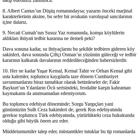
takip edebiliriz zannımca.
8. Albert Camus’un Düşüş romanındaysa; yazarın önceki marjinal
karakterlerinin aksine, bu sefer bir avukatın varoluşsal sancılarının
içine dalarız.
9. Necati Cumalı’nın Susuz Yaz romanında, komşu köylülerin
aldıkları ihtiyati tedbir kararına ne demeli peki?
Dava sonuna kadar, su ihtiyaçlarını bu şekilde tedbiren gideren köy
sakinleri, dava sonunda Çiftçi Osman’ın yüzünün güleceği ve tedbir
kararının kalkarak davalarının reddedileceğinden habersizlerdir.
10. Her ne kadar Yaşar Kemal, Kemal Tahir ve Orhan Kemal gibi
usta kalemler, toplumcu kaygılarla taze dönem Cumhuriyet
savunmanlarını biraz tamahkar olarak betimleseler de; Fakir
Baykurt’un Yılanların Öcü serisindeki, feodalite karşıtı kahraman
kaymakamı da anımsamadan edemiyorum.
Bu toplumcu edebiyat döneminde; Sorgu Yargıçları yani
günümüzün Sulh Ceza hakimleri de, gerek Rus edebiyatında
gerekse toplumcu Türk edebiyatında, yürürlükteki ceza hukukunda
olduğu gibi büyük önem arz eder.
Müddeiumumiler talep eder, müstantikler tutuklar bu tip romanlarda