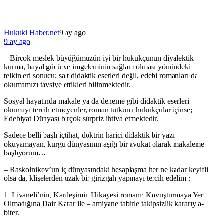
Hukuki Haber.net
9 ay ago
9 ay ago
– Birçok meslek büyüğümüzün iyi bir hukukçunun diyalektik
kurma, hayal gücü ve imgeleminin sağlam olması yönündeki
telkinleri sonucu; salt didaktik eserleri değil, edebi romanları da
okumamızı tavsiye ettikleri bilinmektedir.
Sosyal hayatında makale ya da deneme gibi didaktik eserleri
okumayı tercih etmeyenler, roman tutkunu hukukçular içinse;
Edebiyat Dünyası birçok sürpriz ihtiva etmektedir.
Sadece belli başlı içtihat, doktrin harici didaktik bir yazı
okuyamayan, kurgu dünyasının aşığı bir avukat olarak makaleme
başlıyorum…
– Raskolnikov’un iç dünyasındaki hesaplaşma her ne kadar keyifli
olsa da, klişelerden uzak bir girizgah yapmayı tercih edelim :
1. Livaneli’nin, Kardeşimin Hikayesi romanı; Kovuşturmaya Yer
Olmadığına Dair Karar ile – amiyane tabirle takipsizlik kararıyla-
biter.