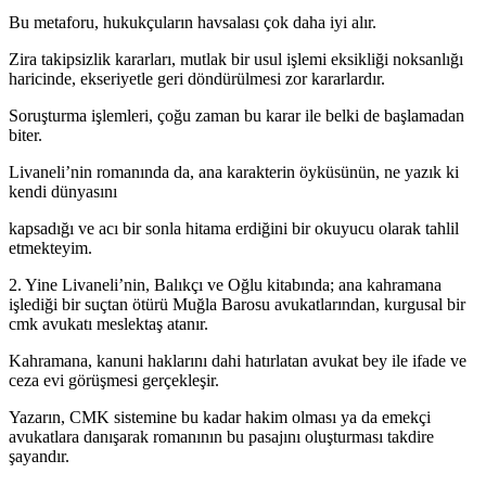
Bu metaforu, hukukçuların havsalası çok daha iyi alır.
Zira takipsizlik kararları, mutlak bir usul işlemi eksikliği noksanlığı
haricinde, ekseriyetle geri döndürülmesi zor kararlardır.
Soruşturma işlemleri, çoğu zaman bu karar ile belki de başlamadan
biter.
Livaneli’nin romanında da, ana karakterin öyküsünün, ne yazık ki
kendi dünyasını
kapsadığı ve acı bir sonla hitama erdiğini bir okuyucu olarak tahlil
etmekteyim.
2. Yine Livaneli’nin, Balıkçı ve Oğlu kitabında; ana kahramana
işlediği bir suçtan ötürü Muğla Barosu avukatlarından, kurgusal bir
cmk avukatı meslektaş atanır.
Kahramana, kanuni haklarını dahi hatırlatan avukat bey ile ifade ve
ceza evi görüşmesi gerçekleşir.
Yazarın, CMK sistemine bu kadar hakim olması ya da emekçi
avukatlara danışarak romanının bu pasajını oluşturması takdire
şayandır.