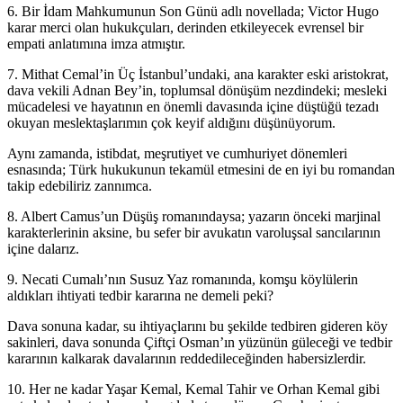
6. Bir İdam Mahkumunun Son Günü adlı novellada; Victor Hugo
karar merci olan hukukçuları, derinden etkileyecek evrensel bir
empati anlatımına imza atmıştır.
7. Mithat Cemal’in Üç İstanbul’undaki, ana karakter eski aristokrat,
dava vekili Adnan Bey’in, toplumsal dönüşüm nezdindeki; mesleki
mücadelesi ve hayatının en önemli davasında içine düştüğü tezadı
okuyan meslektaşlarımın çok keyif aldığını düşünüyorum.
Aynı zamanda, istibdat, meşrutiyet ve cumhuriyet dönemleri
esnasında; Türk hukukunun tekamül etmesini de en iyi bu romandan
takip edebiliriz zannımca.
8. Albert Camus’un Düşüş romanındaysa; yazarın önceki marjinal
karakterlerinin aksine, bu sefer bir avukatın varoluşsal sancılarının
içine dalarız.
9. Necati Cumalı’nın Susuz Yaz romanında, komşu köylülerin
aldıkları ihtiyati tedbir kararına ne demeli peki?
Dava sonuna kadar, su ihtiyaçlarını bu şekilde tedbiren gideren köy
sakinleri, dava sonunda Çiftçi Osman’ın yüzünün güleceği ve tedbir
kararının kalkarak davalarının reddedileceğinden habersizlerdir.
10. Her ne kadar Yaşar Kemal, Kemal Tahir ve Orhan Kemal gibi