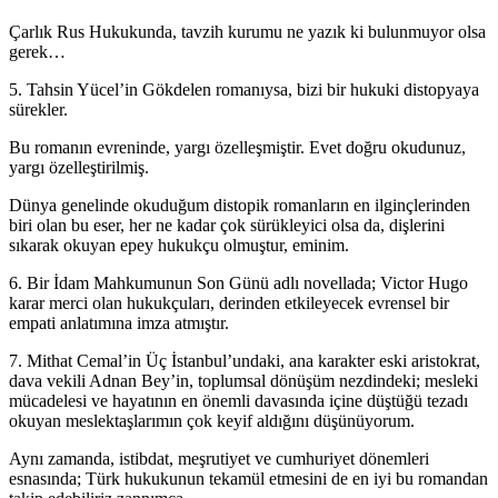
Çarlık Rus Hukukunda, tavzih kurumu ne yazık ki bulunmuyor olsa
gerek…
5. Tahsin Yücel’in Gökdelen romanıysa, bizi bir hukuki distopyaya
sürekler.
Bu romanın evreninde, yargı özelleşmiştir. Evet doğru okudunuz,
yargı özelleştirilmiş.
Dünya genelinde okuduğum distopik romanların en ilginçlerinden
biri olan bu eser, her ne kadar çok sürükleyici olsa da, dişlerini
sıkarak okuyan epey hukukçu olmuştur, eminim.
6. Bir İdam Mahkumunun Son Günü adlı novellada; Victor Hugo
karar merci olan hukukçuları, derinden etkileyecek evrensel bir
empati anlatımına imza atmıştır.
7. Mithat Cemal’in Üç İstanbul’undaki, ana karakter eski aristokrat,
dava vekili Adnan Bey’in, toplumsal dönüşüm nezdindeki; mesleki
mücadelesi ve hayatının en önemli davasında içine düştüğü tezadı
okuyan meslektaşlarımın çok keyif aldığını düşünüyorum.
Aynı zamanda, istibdat, meşrutiyet ve cumhuriyet dönemleri
esnasında; Türk hukukunun tekamül etmesini de en iyi bu romandan