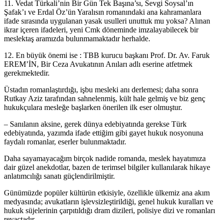
11. Vedat Türkali’nin Bir Gün Tek Başına’sı, Sevgi Soysal’ın
Şafak’ı ve Erdal Öz’ün Yaralısın romanındaki ana kahramanlara
ifade sırasında uygulanan yasak usulleri unuttuk mu yoksa? Alınan
ikrar içeren ifadeleri, yeni Cmk döneminde imzalayabilecek bir
meslektaş aramızda bulunmamaktadır herhalde.
12. En büyük önemi ise : TBB kurucu başkanı Prof. Dr. Av. Faruk
EREM’İN, Bir Ceza Avukatının Anıları adlı eserine atfetmek
gerekmektedir.
Üstadın romanlaştırdığı, işbu mesleki anı derlemesi; daha sonra
Rutkay Aziz tarafından sahnelenmiş, kült hale gelmiş ve biz genç
hukukçulara mesleğe başlarken önerilen ilk eser olmuştur.
– Sanılanın aksine, gerek dünya edebiyatında gerekse Türk
edebiyatında, yazımda ifade ettiğim gibi gayet hukuk nosyonuna
faydalı romanlar, eserler bulunmaktadır.
Daha sayamayacağım birçok nadide romanda, meslek hayatımıza
dair güzel anekdotlar, bazen de terimsel bilgiler kullanılarak hikaye
anlatımcılığı sanatı güçlendirilmiştir.
Günümüzde popüler kültürün etkisiyle, özellikle ülkemiz ana akım
medyasında; avukatların işlevsizleştirildiği, genel hukuk kuralları ve
hukuk süjelerinin çarpıtıldığı dram dizileri, polisiye dizi ve romanları
revaçtadır.