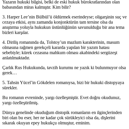
Yazarın hukuki bilgisi, belki de eski hukuk bürokratlarından olan
babasından miras kalmıştır. Kim bilir?
3. Harper Lee’nin Bülbül’ü öldürmek eserindeyse; oligarşinin suç ve
cezaya etkisi, aynı zamanda konjonktürün tam tersine olsa da
anıştırma yoluyla hukukun üstünlüğünün savunulduğu bir ana tema
bizleri karşılar.
4. Diriliş romanında da, Tolstoy’un mazlum karakterinin, masum
olmasına rağmen gerekçeli kararda yapılan bir yazım hatası
sebebiyle; kürek cezasına mahkum olması akabindeki sergüzeşt
anlatılmaktadır.
Çarlık Rus Hukukunda, tavzih kurumu ne yazık ki bulunmuyor olsa
gerek…
5. Tahsin Yücel’in Gökdelen romanıysa, bizi bir hukuki distopyaya
sürekler.
Bu romanın evreninde, yargı özelleşmiştir. Evet doğru okudunuz,
yargı özelleştirilmiş.
Dünya genelinde okuduğum distopik romanların en ilginçlerinden
biri olan bu eser, her ne kadar çok sürükleyici olsa da, dişlerini
sıkarak okuyan epey hukukçu olmuştur, eminim.