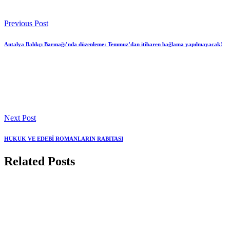
Previous Post
Antalya Balıkçı Barınağı’nda düzenleme: Temmuz’dan itibaren bağlama yapılmayacak!
Next Post
HUKUK VE EDEBİ ROMANLARIN RABITASI
Related Posts