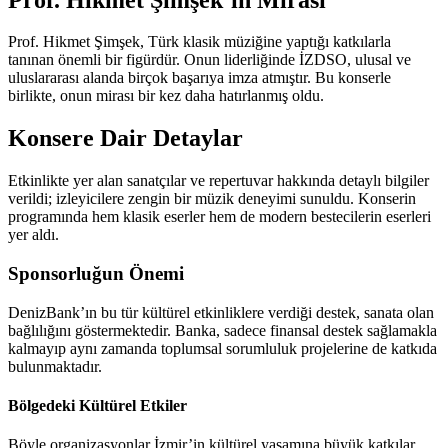
Prof. Hikmet Şimşek, Türk klasik müziğine yaptığı katkılarla
tanınan önemli bir figürdür. Onun liderliğinde İZDSO, ulusal ve
uluslararası alanda birçok başarıya imza atmıştır. Bu konserle
birlikte, onun mirası bir kez daha hatırlanmış oldu.
Konsere Dair Detaylar
Etkinlikte yer alan sanatçılar ve repertuvar hakkında detaylı bilgiler
verildi; izleyicilere zengin bir müzik deneyimi sunuldu. Konserin
programında hem klasik eserler hem de modern bestecilerin eserleri
yer aldı.
Sponsorluğun Önemi
DenizBank’ın bu tür kültürel etkinliklere verdiği destek, sanata olan
bağlılığını göstermektedir. Banka, sadece finansal destek sağlamakla
kalmayıp aynı zamanda toplumsal sorumluluk projelerine de katkıda
bulunmaktadır.
Bölgedeki Kültürel Etkiler
Böyle organizasyonlar İzmir’in kültürel yaşamına büyük katkılar