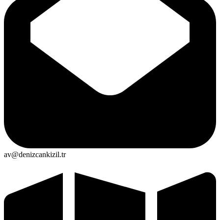
av@denizcankizil.tr