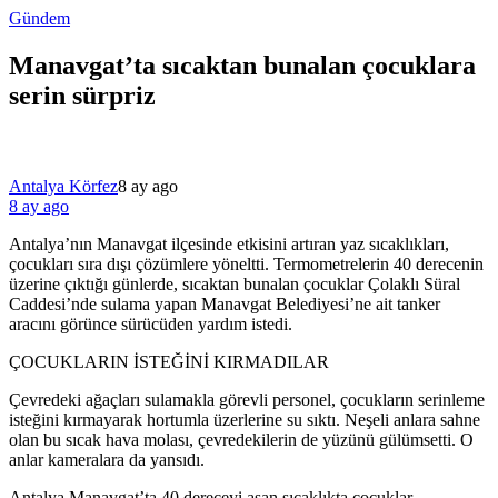
Gündem
Manavgat’ta sıcaktan bunalan çocuklara
serin sürpriz
Antalya Körfez
8 ay ago
8 ay ago
Antalya’nın Manavgat ilçesinde etkisini artıran yaz sıcaklıkları,
çocukları sıra dışı çözümlere yöneltti. Termometrelerin 40 derecenin
üzerine çıktığı günlerde, sıcaktan bunalan çocuklar Çolaklı Süral
Caddesi’nde sulama yapan Manavgat Belediyesi’ne ait tanker
aracını görünce sürücüden yardım istedi.
ÇOCUKLARIN İSTEĞİNİ KIRMADILAR
Çevredeki ağaçları sulamakla görevli personel, çocukların serinleme
isteğini kırmayarak hortumla üzerlerine su sıktı. Neşeli anlara sahne
olan bu sıcak hava molası, çevredekilerin de yüzünü gülümsetti. O
anlar kameralara da yansıdı.
​Antalya Manavgat’ta 40 dereceyi aşan sıcaklıkta çocuklar,