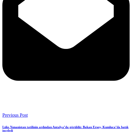
Previous Post
Lüks Yunanistan tatilinin ardından Antalya’da görüldü: Bakan Ersoy, Kumluca’da batık
inceledi