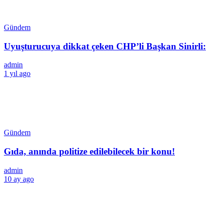
Gündem
Uyuşturucuya dikkat çeken CHP’li Başkan Sinirli:
admin
1 yıl ago
Gündem
Gıda, anında politize edilebilecek bir konu!
admin
10 ay ago