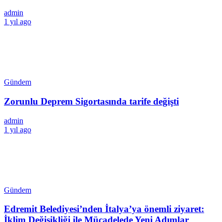
admin
1 yıl ago
Gündem
Zorunlu Deprem Sigortasında tarife değişti
admin
1 yıl ago
Gündem
Edremit Belediyesi’nden İtalya’ya önemli ziyaret:
İklim Değişikliği ile Mücadelede Yeni Adımlar