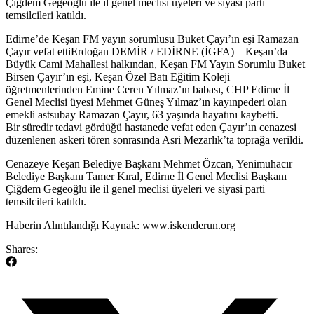
Çiğdem Gegeoğlu ile il genel meclisi üyeleri ve siyasi parti
temsilcileri katıldı.
​Edirne’de Keşan FM yayın sorumlusu Buket Çayı’ın eşi Ramazan
Çayır vefat ettiErdoğan DEMİR / EDİRNE (İGFA) – Keşan’da
Büyük Cami Mahallesi halkından, Keşan FM Yayın Sorumlu Buket
Birsen Çayır’ın eşi, Keşan Özel Batı Eğitim Koleji
öğretmenlerinden Emine Ceren Yılmaz’ın babası, CHP Edirne İl
Genel Meclisi üyesi Mehmet Güneş Yılmaz’ın kayınpederi olan
emekli astsubay Ramazan Çayır, 63 yaşında hayatını kaybetti.
Bir süredir tedavi gördüğü hastanede vefat eden Çayır’ın cenazesi
düzenlenen askeri tören sonrasında Asri Mezarlık’ta toprağa verildi.
Cenazeye Keşan Belediye Başkanı Mehmet Özcan, Yenimuhacır
Belediye Başkanı Tamer Kıral, Edirne İl Genel Meclisi Başkanı
Çiğdem Gegeoğlu ile il genel meclisi üyeleri ve siyasi parti
temsilcileri katıldı.
​Haberin Alıntılandığı Kaynak: www.iskenderun.org
Shares: