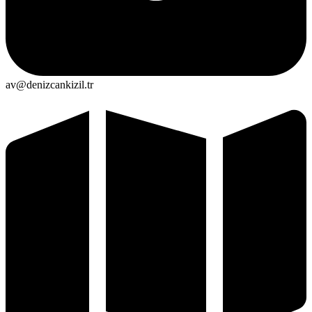
av@denizcankizil.tr