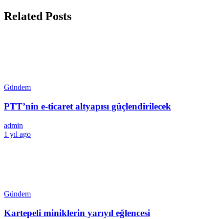
Related Posts
Gündem
PTT’nin e-ticaret altyapısı güçlendirilecek
admin
1 yıl ago
Gündem
Kartepeli miniklerin yarıyıl eğlencesi