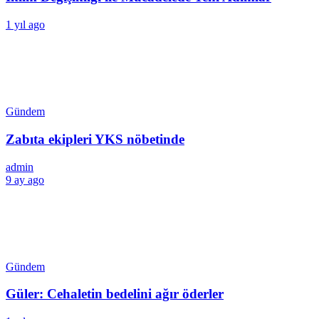
1 yıl ago
Gündem
Zabıta ekipleri YKS nöbetinde
admin
9 ay ago
Gündem
Güler: Cehaletin bedelini ağır öderler