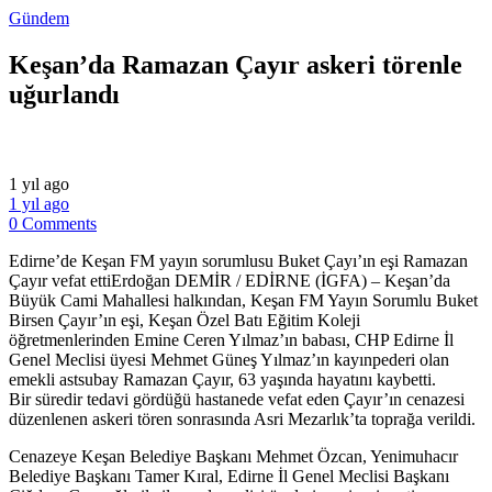
Gündem
Keşan’da Ramazan Çayır askeri törenle
uğurlandı
1 yıl ago
1 yıl ago
0 Comments
Edirne’de Keşan FM yayın sorumlusu Buket Çayı’ın eşi Ramazan
Çayır vefat ettiErdoğan DEMİR / EDİRNE (İGFA) – Keşan’da
Büyük Cami Mahallesi halkından, Keşan FM Yayın Sorumlu Buket
Birsen Çayır’ın eşi, Keşan Özel Batı Eğitim Koleji
öğretmenlerinden Emine Ceren Yılmaz’ın babası, CHP Edirne İl
Genel Meclisi üyesi Mehmet Güneş Yılmaz’ın kayınpederi olan
emekli astsubay Ramazan Çayır, 63 yaşında hayatını kaybetti.
Bir süredir tedavi gördüğü hastanede vefat eden Çayır’ın cenazesi
düzenlenen askeri tören sonrasında Asri Mezarlık’ta toprağa verildi.
Cenazeye Keşan Belediye Başkanı Mehmet Özcan, Yenimuhacır
Belediye Başkanı Tamer Kıral, Edirne İl Genel Meclisi Başkanı