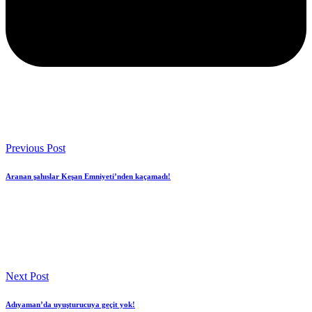
Previous Post
Aranan şahıslar Keşan Emniyeti’nden kaçamadı!
Next Post
Adıyaman’da uyuşturucuya geçit yok!