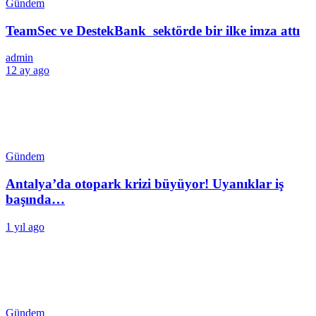
Gündem
TeamSec ve DestekBank sektörde bir ilke imza attı
admin
12 ay ago
Gündem
Antalya’da otopark krizi büyüyor! Uyanıklar iş
başında…
1 yıl ago
Gündem