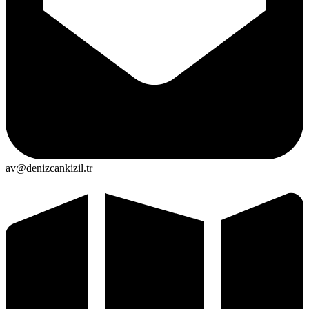
av@denizcankizil.tr