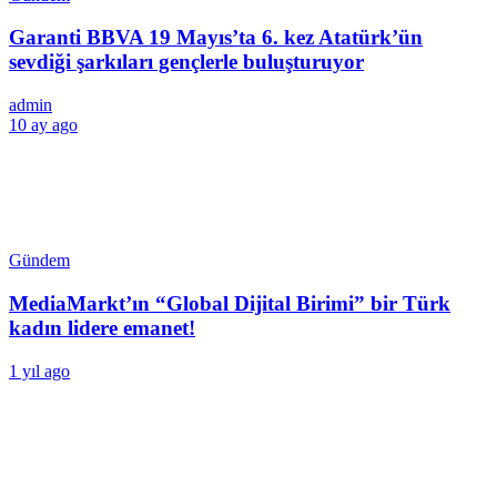
Garanti BBVA 19 Mayıs’ta 6. kez Atatürk’ün
sevdiği şarkıları gençlerle buluşturuyor
admin
10 ay ago
Gündem
MediaMarkt’ın “Global Dijital Birimi” bir Türk
kadın lidere emanet!
1 yıl ago