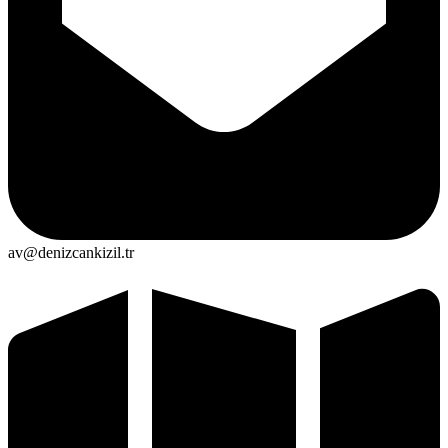
av@denizcankizil.tr