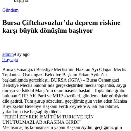
başlıyor
Gündem
Bursa Çiftehavuzlar’da deprem riskine
karşı büyük dönüşüm başlıyor
admin
9 ay ago
9 ay ago
Bursa Osmangazi Belediye Meclisi’nin Haziran Ayı Olağan Meclis
Toplantısı, Osmangazi Belediye Başkanı Erkan Aydın’ın
başkanlığında gerçekleşti. BURSA (İGFA) – Bursa Osmangazi
Belediye Meclis Salonu’nda gerçekleştirilen meclis toplantısı, saygı
duruşu ve İstiklal Marşı’nın okunmasıyla başladı. Toplantıda grubu
bulunan CHP, AK Parti ve MHP sözcüleri, gündeme dair görüşlerini
dile getirdi. Tüm gurup sözcüleri, geçtiğimiz gün vefat eden Manisa
Büyükşehir Belediye Başkanı Ferdi Zeyrek’e Allah’tan rahmet,
yakınlarına ise başsağlığı diledi.
“FERDİ ZEYREK İSMİ TÜM TÜRKİYE İÇİN
UNUTULMAZLAR ARASINA GİRDİ”
Meclisin açılış konuşmasını yapan Başkan Aydın, geçtiğimiz gün