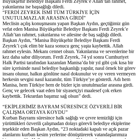
Büyükşehir Belediye Başkanı Ferdi Zeyrek’e Allah’tan rahmet,
yakınlarına ise başsağlığı diledi.
“FERDİ ZEYREK İSMİ TÜM TÜRKİYE İÇİN
UNUTULMAZLAR ARASINA GİRDİ”
Meclisin açılış konuşmasını yapan Başkan Aydın, geçtiğimiz gün
vefat eden Manisa Büyükşehir Belediye Başkanı Ferdi Zeyrek’e
Allah’tan rahmet, yakınlarına ve ailesine de baş sağlığı diledi.
Başkan Aydın, “Manisa Büyükşehir Belediye Başkanı Ferdi
Zeyrek’i çok elim bir kaza sonucu genç yaşta kaybettik. Allah
rahmet eylesin. Mekanı cennet olsun. Yakınlarına ve sevenlerine bir
kez daha sabır diliyorum. Ferdi Zeyrek, 74 yıl sonra Cumhuriyet
Halk Partisi tarafından kazanılan Manisa’da bir yıl gibi çok kısa bir
süre içerisinde nasıl belediye başkanlığı yapılır, nasıl örnek bir görev
insanı olunur, halkın gönlüne nasıl dokunulur ve oy veren vermeyen
herkesin sevgisi nasıl kazanılır, tüm Türkiye’ye gösterdi. Adı hem
Manisa, hem Türkiye hem de bizler için unutulmazlar arasına girdi.
Genç ve gelecek vaat eden bir siyasetçiyi maalesef çok erken
kaybettik. Tekrardan başımız sağ olsun” dedi.
“EKİPLERİMİZ BAYRAM SÜRESİNCE ÖZVERİLİ BİR
ÇALIŞMA ORTAYA KOYDU”
Kurban Bayramı süresince halk sağlığı ve çevre temizliği için
yürüttükleri özverili çalışmadan dolayı görevli belediye ekiplerine
teşekkür eden Başkan Aydın, “23 noktadaki kapalı ve açık pazar
alanlarını kurban kesim yerlerine dönüştürerek vatandaşlarımıza