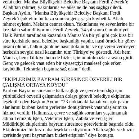
vefat eden Manisa Büyükşehir Belediye Başkanı Ferdi Zeyrek’e
Allah’tan rahmet, yakınlarına ve ailesine de baş sağlığı diledi.
Başkan Aydın, “Manisa Büyükşehir Belediye Başkanı Ferdi
Zeyrek’i çok elim bir kaza sonucu genç yaşta kaybettik. Allah
rahmet eylesin. Mekanı cennet olsun. Yakınlarına ve sevenlerine bir
kez daha sabır diliyorum. Ferdi Zeyrek, 74 yıl sonra Cumhuriyet
Halk Partisi tarafından kazanılan Manisa’da bir yıl gibi çok kısa bir
süre içerisinde nasıl belediye başkanlığı yapılır, nasıl örnek bir görev
insanı olunur, halkın gönlüne nasıl dokunulur ve oy veren vermeyen
herkesin sevgisi nasıl kazanılır, tüm Türkiye’ye gösterdi. Adı hem
Manisa, hem Türkiye hem de bizler için unutulmazlar arasına girdi.
Genç ve gelecek vaat eden bir siyasetçiyi maalesef çok erken
kaybettik. Tekrardan başımız sağ olsun” dedi.
“EKİPLERİMİZ BAYRAM SÜRESİNCE ÖZVERİLİ BİR
ÇALIŞMA ORTAYA KOYDU”
Kurban Bayramı süresince halk sağlığı ve çevre temizliği için
yürüttükleri özverili çalışmadan dolayı görevli belediye ekiplerine
teşekkür eden Başkan Aydın, “23 noktadaki kapalı ve açık pazar
alanlarını kurban kesim yerlerine dönüştürerek vatandaşlarımıza
hizmet verdik. Halkımıza, çevre ve sağlık sorunları yaşatmamak
adına Temizlik İşleri, Veteriner İşleri, Zabıta ve Fen İşleri
Müdürlüğü ekiplerimiz bayram süresince görevlerinin başında oldu.
Ekiplerimize bir kez daha teşekkür ediyorum. Allah sağlık ve huzur
içerisinde yeni bayramlara bizleri eriştirsin” diye konuştu.