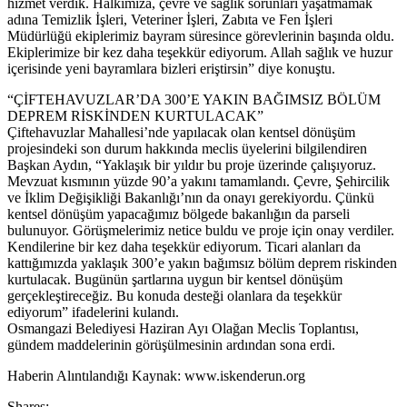
hizmet verdik. Halkımıza, çevre ve sağlık sorunları yaşatmamak
adına Temizlik İşleri, Veteriner İşleri, Zabıta ve Fen İşleri
Müdürlüğü ekiplerimiz bayram süresince görevlerinin başında oldu.
Ekiplerimize bir kez daha teşekkür ediyorum. Allah sağlık ve huzur
içerisinde yeni bayramlara bizleri eriştirsin” diye konuştu.
“ÇİFTEHAVUZLAR’DA 300’E YAKIN BAĞIMSIZ BÖLÜM
DEPREM RİSKİNDEN KURTULACAK”
Çiftehavuzlar Mahallesi’nde yapılacak olan kentsel dönüşüm
projesindeki son durum hakkında meclis üyelerini bilgilendiren
Başkan Aydın, “Yaklaşık bir yıldır bu proje üzerinde çalışıyoruz.
Mevzuat kısmının yüzde 90’a yakını tamamlandı. Çevre, Şehircilik
ve İklim Değişikliği Bakanlığı’nın da onayı gerekiyordu. Çünkü
kentsel dönüşüm yapacağımız bölgede bakanlığın da parseli
bulunuyor. Görüşmelerimiz netice buldu ve proje için onay verdiler.
Kendilerine bir kez daha teşekkür ediyorum. Ticari alanları da
kattığımızda yaklaşık 300’e yakın bağımsız bölüm deprem riskinden
kurtulacak. Bugünün şartlarına uygun bir kentsel dönüşüm
gerçekleştireceğiz. Bu konuda desteği olanlara da teşekkür
ediyorum” ifadelerini kulandı.
Osmangazi Belediyesi Haziran Ayı Olağan Meclis Toplantısı,
gündem maddelerinin görüşülmesinin ardından sona erdi.
​Haberin Alıntılandığı Kaynak: www.iskenderun.org
Shares: