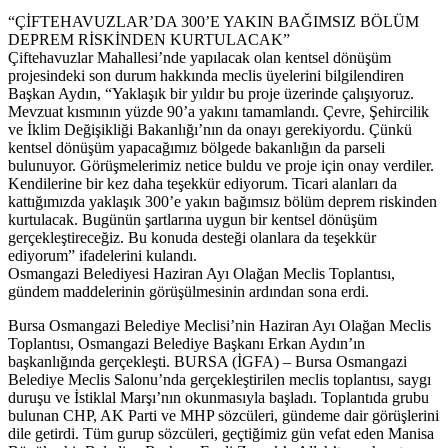
“ÇİFTEHAVUZLAR’DA 300’E YAKIN BAĞIMSIZ BÖLÜM
DEPREM RİSKİNDEN KURTULACAK”
Çiftehavuzlar Mahallesi’nde yapılacak olan kentsel dönüşüm
projesindeki son durum hakkında meclis üyelerini bilgilendiren
Başkan Aydın, “Yaklaşık bir yıldır bu proje üzerinde çalışıyoruz.
Mevzuat kısmının yüzde 90’a yakını tamamlandı. Çevre, Şehircilik
ve İklim Değişikliği Bakanlığı’nın da onayı gerekiyordu. Çünkü
kentsel dönüşüm yapacağımız bölgede bakanlığın da parseli
bulunuyor. Görüşmelerimiz netice buldu ve proje için onay verdiler.
Kendilerine bir kez daha teşekkür ediyorum. Ticari alanları da
kattığımızda yaklaşık 300’e yakın bağımsız bölüm deprem riskinden
kurtulacak. Bugünün şartlarına uygun bir kentsel dönüşüm
gerçekleştireceğiz. Bu konuda desteği olanlara da teşekkür
ediyorum” ifadelerini kulandı.
Osmangazi Belediyesi Haziran Ayı Olağan Meclis Toplantısı,
gündem maddelerinin görüşülmesinin ardından sona erdi.
​Bursa Osmangazi Belediye Meclisi’nin Haziran Ayı Olağan Meclis
Toplantısı, Osmangazi Belediye Başkanı Erkan Aydın’ın
başkanlığında gerçekleşti. BURSA (İGFA) – Bursa Osmangazi
Belediye Meclis Salonu’nda gerçekleştirilen meclis toplantısı, saygı
duruşu ve İstiklal Marşı’nın okunmasıyla başladı. Toplantıda grubu
bulunan CHP, AK Parti ve MHP sözcüleri, gündeme dair görüşlerini
dile getirdi. Tüm gurup sözcüleri, geçtiğimiz gün vefat eden Manisa