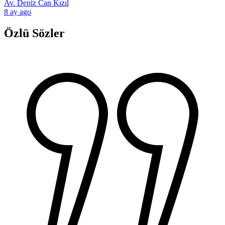
Av. Deniz Can Kızıl
8 ay ago
Özlü Sözler