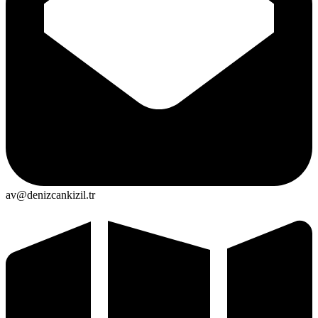
av@denizcankizil.tr