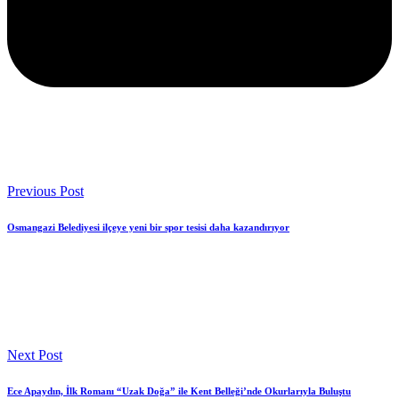
Previous Post
Osmangazi Belediyesi ilçeye yeni bir spor tesisi daha kazandırıyor
Next Post
Ece Apaydın, İlk Romanı “Uzak Doğa” ile Kent Belleği’nde Okurlarıyla Buluştu