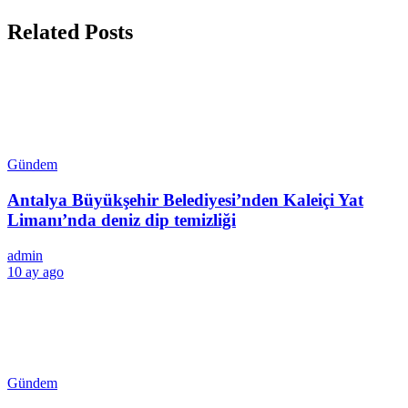
Related Posts
Gündem
Antalya Büyükşehir Belediyesi’nden Kaleiçi Yat
Limanı’nda deniz dip temizliği
admin
10 ay ago
Gündem