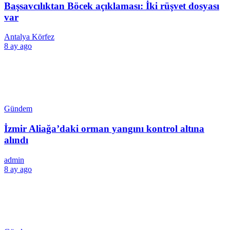
Başsavcılıktan Böcek açıklaması: İki rüşvet dosyası
var
Antalya Körfez
8 ay ago
Gündem
İzmir Aliağa’daki orman yangını kontrol altına
alındı
admin
8 ay ago