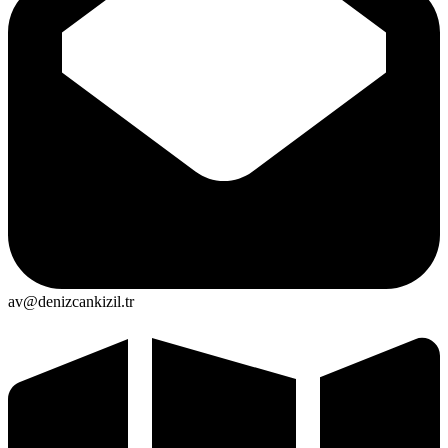
av@denizcankizil.tr