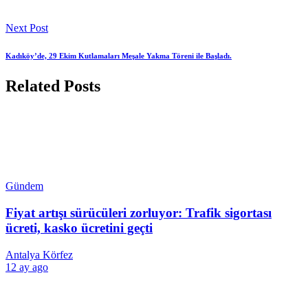
Next Post
Kadıköy’de, 29 Ekim Kutlamaları Meşale Yakma Töreni ile Başladı.
Related Posts
Gündem
Fiyat artışı sürücüleri zorluyor: Trafik sigortası
ücreti, kasko ücretini geçti
Antalya Körfez
12 ay ago