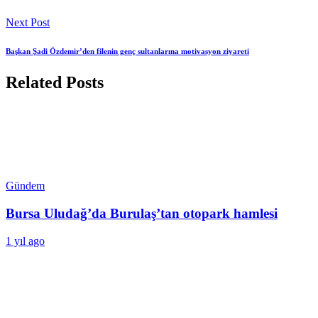
Next Post
Başkan Şadi Özdemir’den filenin genç sultanlarına motivasyon ziyareti
Related Posts
Gündem
Bursa Uludağ’da Burulaş’tan otopark hamlesi
1 yıl ago