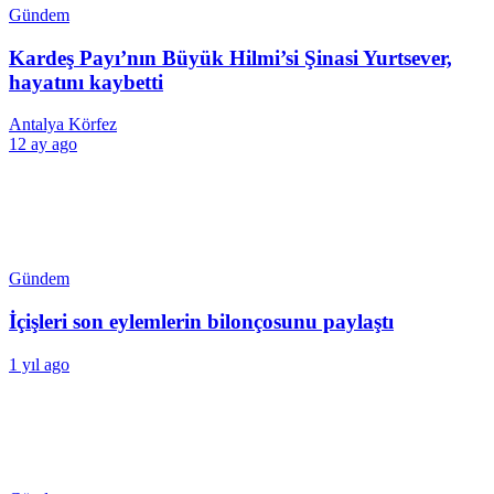
Gündem
Kardeş Payı’nın Büyük Hilmi’si Şinasi Yurtsever,
hayatını kaybetti
Antalya Körfez
12 ay ago
Gündem
İçişleri son eylemlerin bilonçosunu paylaştı
1 yıl ago