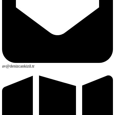
av@denizcankizil.tr